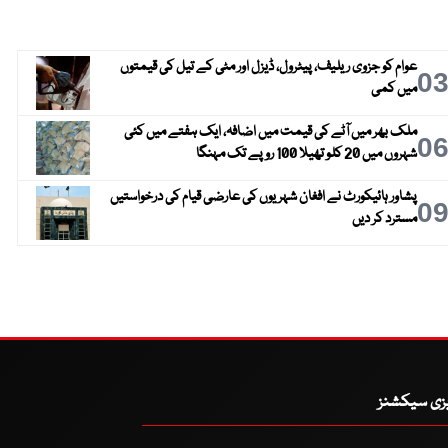
عوام کو جزوی ریلیف، پیٹرول، ڈیزل اور مٹی کے تیل کی قیمتوں
0
میں کمی
ملک بھر میں آٹے کی قیمت میں اضافہ، ایک ہفتے میں کئی
0
شہروں میں 20 کلو تھیلا 100 روپے تک مہنگا
پشاور ہائیکورٹ نے افغان شہریوں کی عارضی قیام کی درخواستیں
0
مسترد کر دیں
یزی سیکشنز