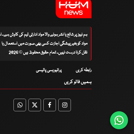
ہم نیوز پر شائع یا نشر ہونے والا مواد ادارتی ٹیم کی کاوش ہے۔ 
مواد کو بغیر پیشگی اجازت کسی بھی صورت میں استعمال یا
نقل کرنا درست نہیں۔ تمام حقوق محفوظ ہیں © 2026
رابطہ کریں
پرائیویسی پالیسی
ہمیں فالو کریں
WhatsApp
Twitter
Facebook
Facebook