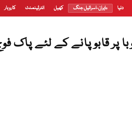
دنیا
ایران-اسرائیل جنگ
کھیل
انٹرٹینمنٹ
کاروبار
 پر قابو پانے کے لئے پاک فوج