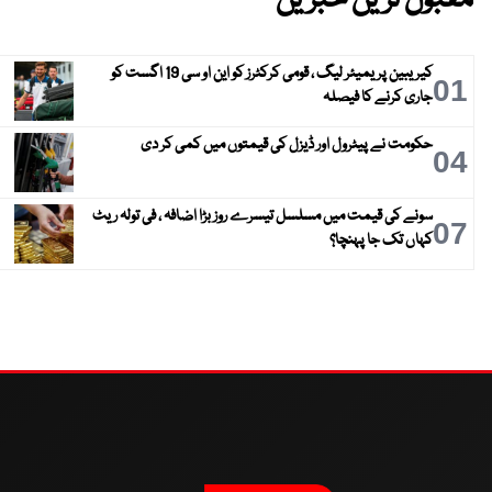
مقبول ترین خبریں
کیریبین پریمیئر لیگ ، قومی کرکٹرز کو این او سی 19 اگست کو
01
جاری کرنے کا فیصلہ
حکومت نے پیٹرول اور ڈیزل کی قیمتوں میں کمی کر دی
04
سونے کی قیمت میں مسلسل تیسرے روز بڑا اضافہ ، فی تولہ ریٹ
07
کہاں تک جا پہنچا؟