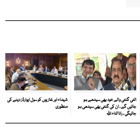
الٹی گنتی والے خود بھی سیدھے ہو
شہداء اور غازیوں کو سول ایوارڈز دینے کی
جائیں گے ، ان کی گنتی بھی سیدھی ہو
منظوری
جائیگی ، رانا ثناء اللہ