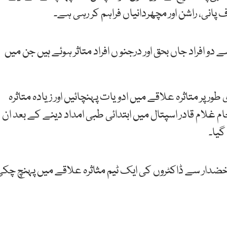
 پانی، راشن اور مچھردانیاں فراہم کر رہی ہے۔
و افراد جاں بحق اور درجنو ں افراد متاثر ہوئے ہیں جن میں
ر پر متاثرہ علاقے میں ادویات پہنچائیں اور زیادہ متاثرہ
 غلام قادر اسپتال میں ابتدائی طبی امداد دینے کے بعد ان
گیا۔
خضدار سے ڈاکٹروں کی ایک ٹیم مثاثرہ علاقے میں پہنچ چکی