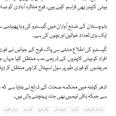
ہیلی کاپٹرز بھی فراہم کیے ہیں۔ فوج متاثرہ آبادی کو صاف
بلوچستان کے ضلع آواران میں گیسٹرو کی وبا پھیلنے سے د
ایک بڑی تعداد خواتین اور بچوں کی ہے۔
گیسٹرو کی اطلاع ملتے ہی پاک فوج کے جوانوں نے فوری طو
افراد کو ہیلی کاپٹروں کے ذریعے حب منتقل کیا جہاں جام
مریضوں کو فوری طورپر سول اسپتال کراچی منتقل کر دیا 
ادھر کوئٹہ میں محکمہ صحت کے ذرائع نے بتایا ہے کہ 
ہے جبکہ باقی ٹیمیں بھی جلد پہنچنے والی ہیں۔
امدادی کارروائیاں
آواران
بلوچستان
پاک فوج
گیسٹرو
ہیلی کاپٹرز