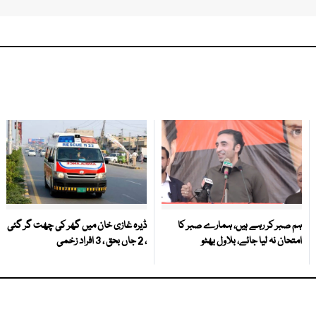
ہم صبر کر رہے ہیں، ہمارے صبر کا
ڈیرہ غازی خان میں گھر کی چھت گر گئی
امتحان نہ لیا جائے، بلاول بھٹو
، 2 جاں بحق ، 3 افراد زخمی