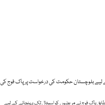
کے لیے بلوچستان حکومت کی درخواست پر پاک فوج کی
مطابق پاک فوج نے مریضوں کو اسپتال تک پہنچانے کے لیے