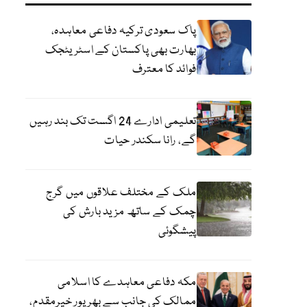
پاک سعودی ترکیہ دفاعی معاہدہ،
بھارت بھی پاکستان کے اسٹریٹجک
فوائد کا معترف
تعلیمی ادارے 24 اگست تک بند رہیں
گے، رانا سکندر حیات
ملک کے مختلف علاقوں میں گرج
چمک کے ساتھ مزید بارش کی
پیشگوئی
مکہ دفاعی معاہدے کا اسلامی
ممالک کی جانب سے بھرپور خیرمقدم،