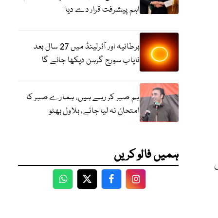
اہم پیشرفت قرار دے دیا
برطانیہ اور آئرلینڈ میں 27 سال بعد
نایاب سورج گرہن دیکھا جائے گا
ہم صبر کر رہے ہیں، ہمارے صبر کا
امتحان نہ لیا جائے، بلاول بھٹو
ہمیں فالو کریں
WhatsApp
Twitter
Facebook
Facebook