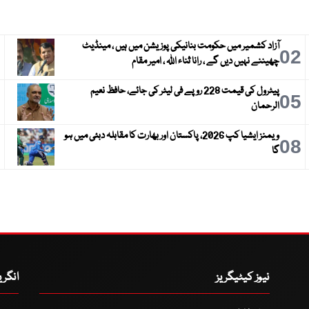
آزاد کشمیر میں حکومت بنانیکی پوزیشن میں ہیں ، مینڈیٹ
3
02
چھیننے نہیں دیں گے ، رانا ثناء اللہ ، امیر مقام
پیٹرول کی قیمت 228 روپے فی لیٹر کی جائے، حافظ نعیم
6
05
الرحمان
ویمنز ایشیا کپ 2026، پاکستان اور بھارت کا مقابلہ دبئی میں ہو
9
08
گا
نیوز کیٹیگریز
انگر