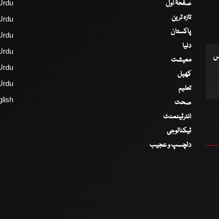
صفحۂ اول
Urdu
تازہ ترین
Urdu
پاکستان
Urdu
دنیا
Urdu
اس
معیشت
Urdu
کھیل
Urdu
تعلیم
lish
صحت
انٹرٹینمنٹ
ٹیکنالوجی
دلچسپ و عجیب