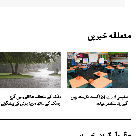
متعلقہ خبریں
ملک کے مختلف علاقوں میں گرج
تعلیمی ادارے 24 اگست تک بند رہیں
چمک کے ساتھ مزید بارش کی پیشگوئی
گے، رانا سکندر حیات