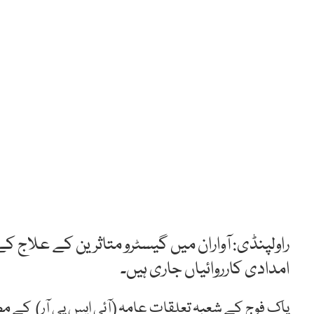
راولپنڈی: آواران میں گیسٹرو متاثرین کے علاج 
امدادی کارروائیاں جاری ہیں۔
پاک فوج کے شعبہ تعلقات عامہ (آئی ایس پی آر) کے 