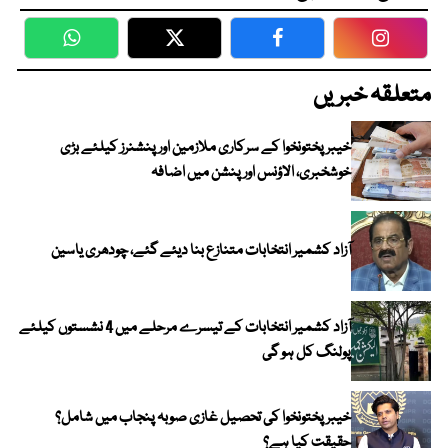
WhatsApp
Twitter
Facebook
Faceboo
متعلقہ خبریں
خیبرپختونخوا کے سرکاری ملازمین اور پنشنرز کیلئے بڑی
خوشخبری، الاؤنس اور پنشن میں اضافہ
آزاد کشمیر انتخابات متنازع بنا دیئے گئے، چودھری یاسین
آزاد کشمیر انتخابات کے تیسرے مرحلے میں 4 نشستوں کیلئے
پولنگ کل ہو گی
خیبر پختونخوا کی تحصیل غازی صوبہ پنجاب میں شامل؟
حقیقت کیا ہے؟