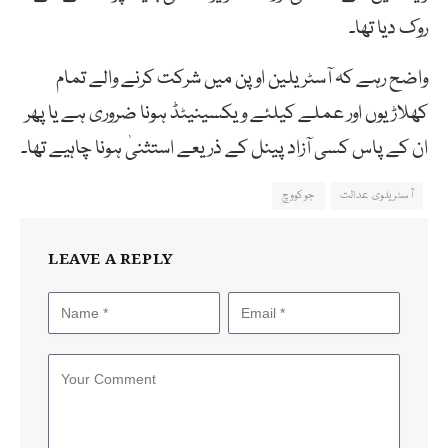
روک
دیا
تھا۔
واضح رہے کہ آسٹریلین اوپن میں شرکت کرنے والے تمام
کھلاڑیوں اور عملے کیلئے ویکسینیٹڈ ہونا ضروری ہے یا پھر
ان کے پاس کسی آزاد پینل کے ذریعے استثنیٰ ہونا چاہیے تھا۔
آسٹریلوی عدالت
جوکووچ
LEAVE A REPLY