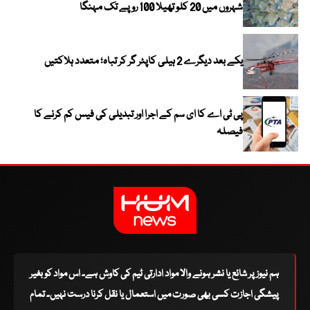
شہروں میں 20 کلو تھیلا 100 روپے تک مہنگا
یکے بعد دیگرے 2 ہیلی کاپٹر گر کر تباہ؛ متعدد ہلاکتیں
پی ٹی اے کا ای سم کے اجرا اور تبدیلی کی فیس کم کرنے کا
فیصلہ
ہم نیوز پر شائع یا نشر ہونے والا مواد ادارتی ٹیم کی کاوش ہے۔ اس مواد کو بغیر
پیشگی اجازت کسی بھی صورت میں استعمال یا نقل کرنا درست نہیں۔ تمام