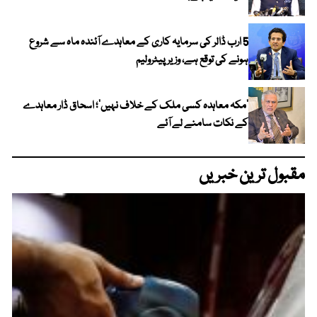
5 ارب ڈالر کی سرمایہ کاری کے معاہدے آئندہ ماہ سے شروع
ہونے کی توقع ہے، وزیر پیٹرولیم
‘مکہ معاہدہ کسی ملک کے خلاف نہیں’؛ اسحاق ڈار معاہدے
کے نکات سامنے لے آئے
مقبول ترین خبریں