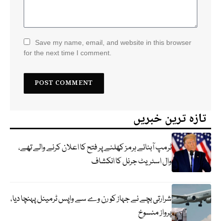
Save my name, email, and website in this browser
for the next time I comment.
تازہ ترین خبریں
ٹرمپ آبنائے ہرمز کھلنے پر فتح کا اعلان کرنے والے تھے،
وال اسٹریٹ جرنل کا انکشاف
شرارتی بچے نے جہاز کو رن وے سے واپس ٹرمینل پہنچا دیا،
پرواز منسوخ