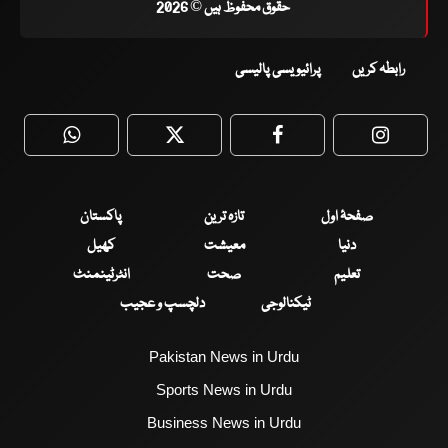
حقوق محفوظ ہیں © 2026
رابطہ کریں
پرائیویسی پالیسی
WhatsApp
Twitter
Facebook
Faceboo
صفحۂ اول
تازہ ترین
پاکستان
دنیا
معیشت
کھیل
تعلیم
صحت
انٹرٹینمنٹ
ٹیکنالوجی
دلچسپ و عجیب
Pakistan News in Urdu
Sports News in Urdu
Business News in Urdu