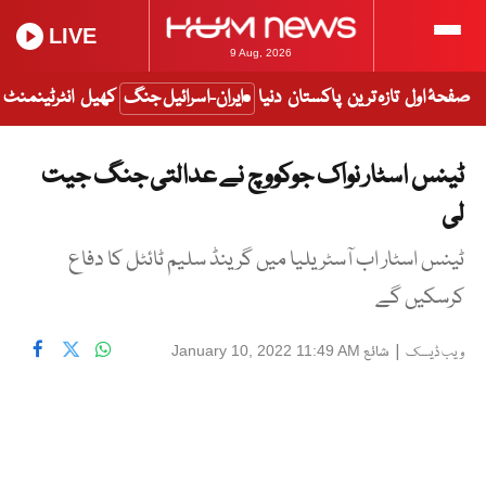
LIVE
9 Aug, 2026
صفحۂ اول
تازہ ترین
پاکستان
دنیا
ایران-اسرائیل جنگ
کھیل
انٹرٹینمنٹ
ٹینس اسٹار نواک جوکووچ نے عدالتی جنگ جیت
لی
ٹینس اسٹار اب آسٹریلیا میں گرینڈ سلیم ٹائٹل کا دفاع
کرسکیں گے
|
شائع
January 10, 2022 11:49 AM
ویب ڈیسک