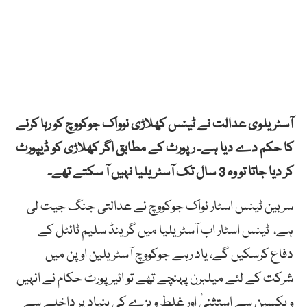
آسٹریلوی عدالت نے ٹینس کھلاڑی نوواک جوکووچ کو رہا کرنے
کا حکم دے دیا ہے۔ رپورٹ کے مطابق اگر کھلاڑی کو ڈیپورٹ
کر دیا جاتا تو وہ 3 سال تک آسٹریلیا نہیں آ سکتے تھے۔
سربین
ٹینس
اسٹار
نواک
جوکووچ
نے
عدالتی
جنگ
جیت
لی
ہے،
ٹینس
اسٹار
اب
آسٹریلیا
میں
گرینڈ
سلیم
ٹائٹل
کے
دفاع
کرسکیں
گے،
یاد رہے
جوکووچ
آسٹریلین
اوپن
میں
شرکت
کے
لئے
میلبرن
پہنچے
تھے
تو
ائیر
پورٹ
حکام
نے
انہیں
ویکسین
سے
استثنیٰ
اور
غلط
ویزے
کی
بنیاد
پر
داخلے
سے