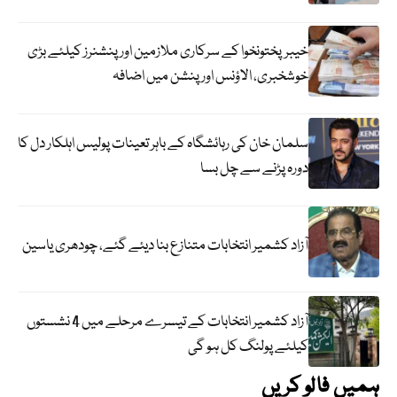
خیبرپختونخوا کے سرکاری ملازمین اور پنشنرز کیلئے بڑی
خوشخبری، الاؤنس اور پنشن میں اضافہ
سلمان خان کی رہائشگاہ کے باہر تعینات پولیس اہلکار دل کا
دورہ پڑنے سے چل بسا
آزاد کشمیر انتخابات متنازع بنا دیئے گئے، چودھری یاسین
آزاد کشمیر انتخابات کے تیسرے مرحلے میں 4 نشستوں
کیلئے پولنگ کل ہو گی
ہمیں فالو کریں