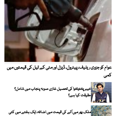
عوام کو جزوی ریلیف، پیٹرول، ڈیزل اور مٹی کے تیل کی قیمتوں میں
4 روز میں سونے کی قیمت میں بڑا اضافہ
کمی
خیبر پختونخوا کی تحصیل غازی صوبہ پنجاب میں شامل؟
حقیقت کیا ہے؟
ملک بھر میں آٹے کی قیمت میں اضافہ، ایک ہفتے میں کئی