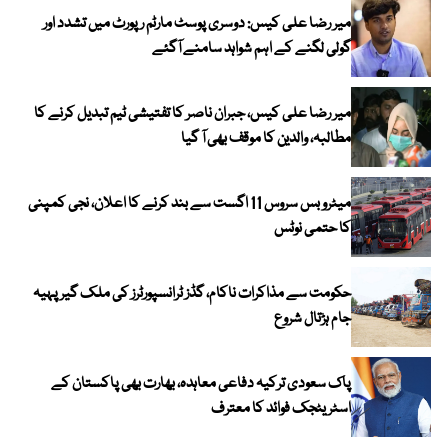
میر رضا علی کیس: دوسری پوسٹ مارٹم رپورٹ میں تشدد اور
گولی لگنے کے اہم شواہد سامنے آگئے
میر رضا علی کیس، جبران ناصر کا تفتیشی ٹیم تبدیل کرنے کا
مطالبہ، والدین کا موقف بھی آ گیا
میٹرو بس سروس 11 اگست سے بند کرنے کا اعلان، نجی کمپنی
کا حتمی نوٹس
حکومت سے مذاکرات ناکام، گڈز ٹرانسپورٹرز کی ملک گیر پہیہ
جام ہڑتال شروع
پاک سعودی ترکیہ دفاعی معاہدہ، بھارت بھی پاکستان کے
اسٹریٹجک فوائد کا معترف