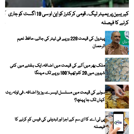
کیریبین پریمیئر لیگ ، قومی کرکٹرز کو این او سی 19 اگست کو جاری
آز
کرنے کا فیصلہ
چھی
پیٹرول کی قیمت 228 روپے فی لیٹر کی جائے، حافظ نعیم
الرحمان
ملک بھر میں آٹے کی قیمت میں اضافہ، ایک ہفتے میں کئی
شہروں میں 20 کلو تھیلا 100 روپے تک مہنگا
سونے کی قیمت میں مسلسل تیسرے روز بڑا اضافہ ، فی تولہ ریٹ
کہاں تک جا پہنچا؟
پی ٹی اے کا ای سم کے اجرا اور تبدیلی کی فیس کم کرنے کا
فیصلہ