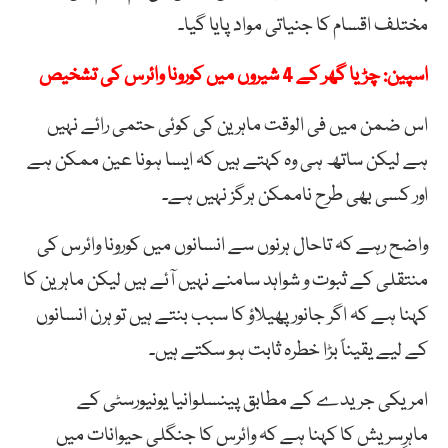
مختلف اقسام کا جنیاتی مواد پایا گیا۔
اسپین: چڑیا گھر کے 4 شیروں میں کورونا وائرس کی تشخیص
اس ضمن میں فی الوقت ماہرین کی کوئی حتمی رائے نہیں
ہے لیکن ساتھ ہی وہ کہتے ہیں کہ ایسا ہونا عین ممکن ہے
اور کسی بھی طرح ناممکن ہرگز نہیں ہے۔
واضح رہے کہ تاحال ہرنوں سے انسانوں میں کورونا وائرس کی
منتقلی کے ثبوت و شواہد سامنے نہیں آئے ہیں لیکن ماہرین کا
کہنا ہے کہ اگر جانور پھیلاؤ کا سبب بنتے ہیں تو ہرن انسانوں
کے لیے یقیناً بڑا خطرہ ثابت ہو سکتے ہیں۔
امریکی جریدے کے مطابق پینسلوانیا یونیورسٹی کے
ماہرِسریش کا کہنا ہے کہ وائرس کا جنگلی حیوانات میں