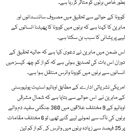
بطور خاص ہرنوں کو متاثر کر رہا ہے۔
کورونا کے حوالے سے تحقیق میں مصروف سائنسدانوں اور
ماہرین کا کہنا ہے کہ ہرنوں میں کورونا کا پھیلنا انسانوں کے
لیے پریشانی کا سبب بن سکتا ہے۔
اس ضمن میں ماہرین نے دعویٰ کیا ہے کہ حالیہ تحقیق کے
دوران اس بات کی تصدیق ہوئی ہے کہ کم از کم چھ کیسز میں
انسانوں سے ہرنوں میں کورونا وائرس منتقل ہوا ہے۔
امریکی نشریاتی ادارے کے مطابق اوہائیو اسٹیٹ یونیورسٹی
کے ماہرین نے اس حوالے سے بتایا ہے کہ شمال مشرقی
اوہائیو کے 9 مختلف علاقوں میں 360 جنگلی سفید دم والے
ہرنوں کی ناک سے نمونے لیے گئے تھے، تو 6 مختلف مقامات
پر 35 فیصد سے زیادہ ہرنوں میں وائرس کی کم از کم تین