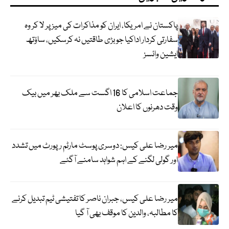
پاکستان نے امریکا، ایران کو مذاکرات کی میز پر لا کر وہ
سفارتی کردار اداکیا جو بڑی طاقتیں نہ کرسکیں، ساؤتھ
ایشین وائسز
جماعت اسلامی کا 16 اگست سے ملک بھر میں بیک
وقت دھرنوں کا اعلان
میر رضا علی کیس: دوسری پوسٹ مارٹم رپورٹ میں تشدد
اور گولی لگنے کے اہم شواہد سامنے آگئے
میر رضا علی کیس، جبران ناصر کا تفتیشی ٹیم تبدیل کرنے
کا مطالبہ، والدین کا موقف بھی آ گیا