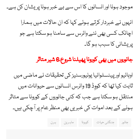
موجود ہونا اور انسانوں کا اس سے بے خبر ہونا پریشان کن ہے۔
انہوں نے خبردار کرتے ہوئے کہا کہ ان حالات میں ہمارا
اچانک کسی بھی نئے وائرس سے سامنا ہو سکتا ہے جو
پریشانی کا سبب ہو گا۔
جانوروں میں بھی کورونا پھیلنا شروع،6 شیر متاثر
اوہائیو اور پینسلوانیا یونیورسٹیز کی تحقیقات نے ماضی میں
ثابت کیا تھا کہ کووِڈ 19 وائرس انسانوں سے حیوانات میں
منتقل ہو سکتا ہے جب کہ کئی جانوروں کے کورونا سے متاثر
ہونے کے بعد اموات کی خبریں بھی منظر عام پر آچکی ہیں۔
جانور
جنگلی حیات
کورونا
ماہرین
ہرن