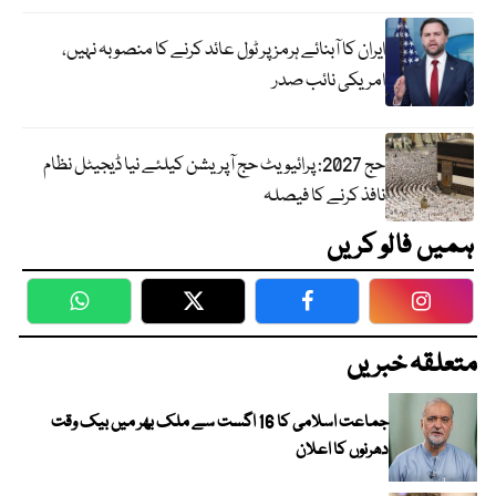
ایران کا آبنائے ہرمز پر ٹول عائد کرنے کا منصوبہ نہیں،
امریکی نائب صدر
حج 2027: پرائیویٹ حج آپریشن کیلئے نیا ڈیجیٹل نظام
نافذ کرنے کا فیصلہ
ہمیں فالو کریں
WhatsApp
Twitter
Facebook
Faceboo
متعلقہ خبریں
جماعت اسلامی کا 16 اگست سے ملک بھر میں بیک وقت
دھرنوں کا اعلان