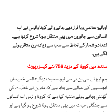
اوہائیو: عالمی وبا قرار دیے جانے والے کرونا وائرس نے اب
انسانوں سے جانوروں میں بھی منتقل ہونا شروع کردیا ہے۔
اعداد و شمار کے لحاظ سے سب سے زیادہ ہرن متاثر ہونے
لگے ہیں۔
سندھ میں کورونا کے مزید 759 نئے کیسز رپورٹ
ہم نیوز نے سی این بی سی نیوز سمیت دیگر عالمی خبر رساں
ایجنسیوں کے حوالے سے بتایا ہے کہ ماہرین نے خطرے کی
گھنٹی بجاتے ہوئے متنبہ کیا ہے کہ کورونا وائرس اب انسانوں
سے جنگلی حیات میں بھی منتقل ہونا شروع ہو گیا ہے اور