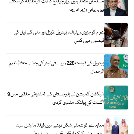
مسلمان متحد ہوں تو ہر چیلنج کا ڈٹ کر مقابلہ کر سکتے
ہیں، ایرانی وزیر خارجہ
عوام کو جزوی ریلیف، پیٹرول، ڈیزل اور مٹی کے تیل کی
قیمتوں میں کمی
پیٹرول کی قیمت 228 روپے فی لیٹر کی جائے، حافظ نعیم
الرحمان
الیکشن کمیشن نے بلوچستان کے 4 بلدیاتی حلقوں میں 9
اگست کی پولنگ ملتوی کردی
معاہدے کو عملی شکل دینے میں فیلڈ مارشل سید
عاصم منیر کا کردار قابل قدر ہے، وزیراعظم