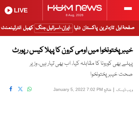
LIVE
8 Aug, 2026
صفحۂ اول
تازہ ترین
پاکستان
دنیا
ایران-اسرائیل جنگ
کھیل
انٹرٹینمنٹ
خیبر پختونخوا میں اومی کرون کا پہلا کیس رپورٹ
پہلے بھی کورونا کا مقابلہ کیا، اب بھی تیار ہیں، وزیر
صحت خیبرپختونخوا
|
شائع
January 5, 2022 7:02 PM
ویب ڈیسک