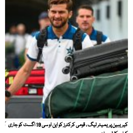
کیریبین پریمیئر لیگ ، قومی کرکٹرز کو این او سی 19 اگست کو جاری
آز