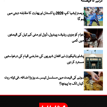
کرنے کا فیصلہ
چھی
ویمنز ایشیا کپ 2026، پاکستان اور بھارت کا مقابلہ دبئی میں
ہو گا
عوام کو جزوی ریلیف، پیٹرول، ڈیزل اور مٹی کے تیل کی قیمتوں
میں کمی
پشاور ہائیکورٹ نے افغان شہریوں کی عارضی قیام کی درخواستیں
مسترد کر دیں
سونے کی قیمت میں مسلسل تیسرے روز بڑا اضافہ ، فی تولہ ریٹ
کہاں تک جا پہنچا؟