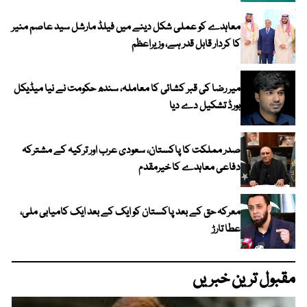
معاہدے کو عملی شکل دینے میں فیلڈ مارشل سید عاصم منیر
کا کردار قابل قدر ہے، وزیراعظم
میر رضا کی قبر کشائی کا معاملہ، سندھ حکومت نے نیا میڈیکل
بورڈ تشکیل دے دیا
صدر مملکت کا پاکستان، سعودی عرب اور ترکیہ کے مشترکہ
دفاعی معاہدے کا خیرمقدم
معرکہ حق کے بعد پاکستان کو ایک کے بعد ایک کامیابی ملی،
عطا تارڑ
مقبول ترین خبریں