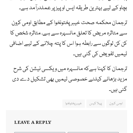
بچاو کے لیے بہترین طریقہ ایس او پیز پر عملدرآمد ہے۔
ترجمان محکمہ صحت خیبرپختونخوا کے مطابق اومی کرون
سے متاثرہ مریض کا تعلق مانسہرہ سے ہے، متاثرہ شخص کا
کن کن لوگوں سے رابطہ ہوا اس کا پتہ چلانے کے لیے اضافی
ٹیمیں تفویض کی گئی ہیں۔
ترجمان کا کہنا ہےکہ مانسہرہ میں ویکسی نیشن کی شرح
مزید بڑھانے کیلئے خصوصی ٹیمیں بھی تشکیل دے دی
گئی ہیں۔
اومی کرون
پہلا کیس
خیبرپختونخوا
LEAVE A REPLY