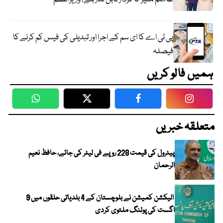
پی ٹی اے کا ای سم کے اجرا اور تبدیلی کی فیس کم کرنے کا
فیصلہ
ہمیں فالو کریں
WhatsApp
Twitter
Facebook
Faceboo
متعلقہ خبریں
پیٹرول کی قیمت 228 روپے فی لیٹر کی جائے، حافظ نعیم
الرحمان
الیکشن کمیشن نے بلوچستان کے 4 بلدیاتی حلقوں میں 9
اگست کی پولنگ ملتوی کردی