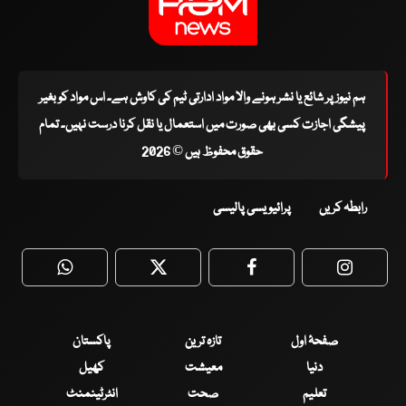
ہم نیوز پر شائع یا نشر ہونے والا مواد ادارتی ٹیم کی کاوش ہے۔ اس مواد کو بغیر
پیشگی اجازت کسی بھی صورت میں استعمال یا نقل کرنا درست نہیں۔ تمام
حقوق محفوظ ہیں © 2026
رابطہ کریں
پرائیویسی پالیسی
WhatsApp
Twitter
Facebook
Faceboo
صفحۂ اول
تازہ ترین
پاکستان
دنیا
معیشت
کھیل
تعلیم
صحت
انٹرٹینمنٹ