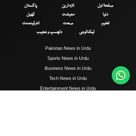
صفحۂ اول
تازہ ترین
پاکستان
دنیا
معیشت
کھیل
تعلیم
صحت
انٹرٹینمنٹ
ٹیکنالوجی
دلچسپ و عجیب
Pakistan News in Urdu
Sports News in Urdu
Business News in Urdu
Tech News in Urdu
Entertainment News in Urdu
Health News in Urdu
Hum News English