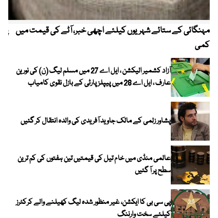
مہنگائی کے ستائے شہریوں کیلئے اچھی خبر، آٹے کی قیمت میں
پیٹ
کمی
آزاد کشمیر الیکشن ، ایل اے 27 میں مسلم لیگ (ن) کی نورین
عارف ، ایل اے 28 میں پیپلز پارٹی کے بازل نقوی کامیاب
پشاور زلمی کے مالک جاوید آفریدی کی والدہ انتقال کر گئیں
عالمی منڈی میں خام تیل کی قیمتیں تین ہفتوں کی کم ترین
سطح پر آ گئیں
پی سی بی کا ایکشن، غیر منظور شدہ لیگ کھیلنے والے کرکٹرز
کیلئے سخت وارننگ