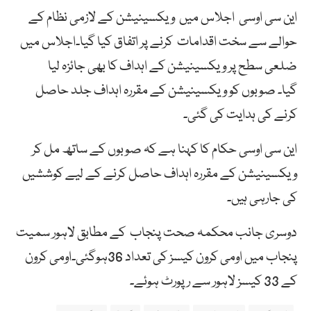
این سی اوسی اجلاس میں ویکسینیشن کے لازمی نظام کے
حوالے سے سخت اقدامات کرنے پر اتفاق کیا گیا۔اجلاس میں
ضلعی سطح پر ویکسینیشن کے اہداف کا بھی جائزہ لیا
گیا۔ صوبوں کو ویکسینیشن کے مقررہ اہداف جلد حاصل
کرنے کی ہدایت کی گئی۔
این سی اوسی حکام کا کہنا ہے کہ صوبوں کے ساتھ مل کر
ویکسینیشن کے مقررہ اہداف حاصل کرنے کے لیے کوششیں
کی جارہی ہیں۔
دوسری جانب محکمہ صحت پنجاب کے مطابق لاہور سمیت
پنجاب میں اومی کرون کیسز کی تعداد 36ہوگئی۔اومی کرون
کے 33 کیسز لاہور سے رپورٹ ہوئے۔