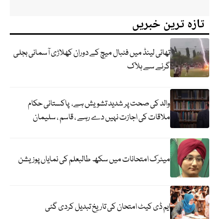
تازہ ترین خبریں
تھائی لینڈ میں فٹبال میچ کے دوران کھلاڑی آسمانی بجلی
گرنے سے ہلاک
والد کی صحت پر شدید تشویش ہے، پاکستانی حکام
ملاقات کی اجازت نہیں دے رہے ، قاسم ، سلیمان
میٹرک امتحانات میں سکھ طالبعلم کی نمایاں پوزیشن
ایم ڈی کیٹ امتحان کی تاریخ تبدیل کردی گئی