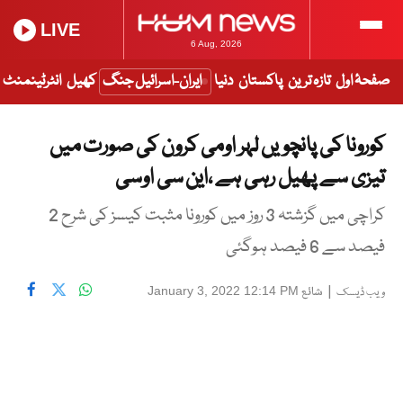
LIVE
6 Aug, 2026
صفحۂ اول
تازہ ترین
پاکستان
دنیا
ایران-اسرائیل جنگ
کھیل
انٹرٹینمنٹ
کورونا کی پانچویں لہر اومی کرون کی صورت میں
تیزی سے پھیل رہی ہے ،این سی اوسی
کراچی میں گزشتہ 3 روز میں کورونا مثبت کیسز کی شرح 2
فیصد سے 6 فیصد ہوگئی
|
شائع
January 3, 2022 12:14 PM
ویب ڈیسک