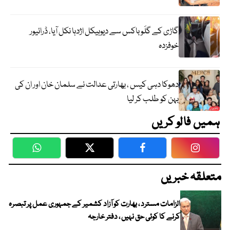
گاڑی کے گلَو باکس سے دیوہیکل اژدہا نکل آیا، ڈرائیور
خوفزدہ
دھوکا دہی کیس ، بھارتی عدالت نے سلمان خان اور ان کی
بہن کو طلب کر لیا
ہمیں فالو کریں
WhatsApp
Twitter
Facebook
Faceboo
متعلقہ خبریں
الزامات مسترد ، بھارت کو آزاد کشمیر کے جمہوری عمل پر تبصرہ
کرنے کا کوئی حق نہیں ، دفتر خارجہ