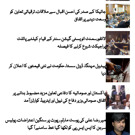
جائیکا کے صدر کی احسن اقبال سے ملاقات، ترقیاتی تعاون کو
وسعت دینے پر اتفاق
لاانفورسمنٹ انویسٹی گیشن سنٹر کے قیام کیلئے پائلٹ
پراجیکٹ شروع کرنے کا فیصلہ
پیٹرول مہنگا، ڈیزل سستا، حکومت نے نئی قیمتوں کا اعلان کر
دیا
پاکستان اور صومالیہ کا دفاعی تعاون مزید مضبوط بنانے پر
اتفاق، صومالی وزیر دفاع کی نیول اور ایئرہیڈ کوارٹرز آمد
میر رضا علی کی پوسٹ مارٹم رپورٹ پر سنگین اعتراضات، پولیس
سرجن کا ایس ایس پی کو لکھا گیا خط سامنے آ گیا