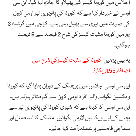
اجلاس میں کورونا کیسز کے پھیلاو کا جائزہ لیا گیا۔ این سی
اوسی نے خبردار کیا ہے کہ کورونا کی پانچویں لہر اومی کرون
کی صورت میں تیزی سے پھیل رہی ہے۔ کراچی میں گزشتہ 3
روز میں کورونا مثبت کیسز کی شرح 2 فیصد سے 6 فیصد
ہوگئی۔
یہ بھی پڑھیں:
کورونا کے مثبت کیسزکی شرح میں
اضافہ،1.55ریکارڈ
این سی اوسی اجلاس میں بریفنگ کے دوران بتایا گیا کہ کورونا
ویکسین لگوانے والے افراد اومی کرون سے کم متاثر ہوتے ہیں۔
این سی اوسی کا کہنا ہے کہ شہری کورونا کی پانچویں لہر سے
بچنے کےلیے ویکسین لازمی لگوائیں۔ ماسک کا استعمال اور
سماجی فاصلے پر عملدرآمد کیا جائے۔