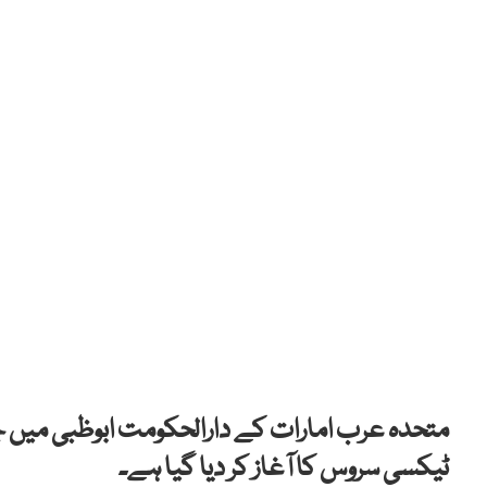
متحدہ عرب امارات کے دارالحکومت ابوظبی میں جد
ٹیکسی سروس کا آغاز کر دیا گیا ہے۔