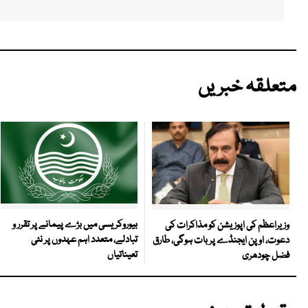
متعلقہ خبریں
بیوروکریسی میں بڑے پیمانے پر تقرر و
وزیراعظم کی اپوزیشن کو مذاکرات کی
تبادلے، متعدد اہم عہدوں پر نئی
دعوت، اوپن ایجنڈے پر بات ہوگی، طارق
تعیناتیاں
فضل چودھری