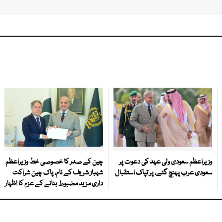
وزیراعظم سعودی ولی عہد کی دعوت پر
چین کے صدر کا خصوصی خط وزیراعظم
سعودی عرب پہنچ گئے، پر تپاک استقبال
شہباز شریف کے نام، پاک چین شراکت
داری مزید مضبوط بنانے کے عزم کا اظہار