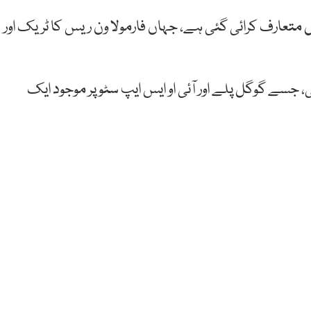
 متعارف کرائی گئی ہے، جہاں فارمولا ون ریس کا ٹریک اور
 سروس 24 گھنٹے مہیا ہو گی، جسے گوگل پلے اور آئی او ایس ایپ سٹو پر موجود ایک