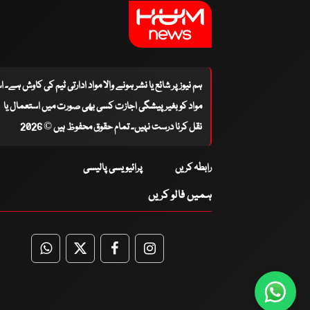
ہم نیوز پر شائع یا نشر ہونے والا مواد ادارتی ٹیم کی کاوش ہے۔ 
مواد کو بغیر پیشگی اجازت کسی بھی صورت میں استعمال یا
نقل کرنا درست نہیں۔ تمام حقوق محفوظ ہیں © 2026
رابطہ کریں
پرائیویسی پالیسی
ہمیں فالو کریں
WhatsApp
Twitter
Facebook
Facebook