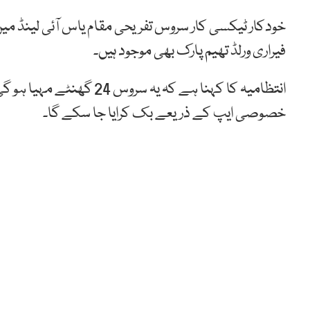
خودکار ٹیکسی کار سروس تفریحی مقام یاس آئی لینڈ میں
فیراری ورلڈ تھیم پارک بھی موجود ہیں۔
انتظامیہ کا کہنا ہے کہ یہ
خصوصی ایپ کے ذریعے بک کرایا جا سکے گا۔