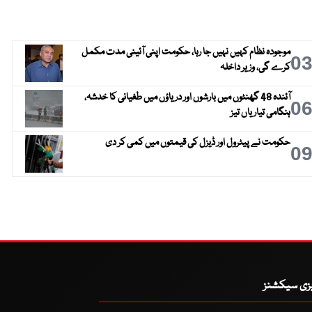
موجودہ نظام کہیں نہیں جا رہا، حکومت اپنی آئینی مدت مکمل
0
کرے گی، وزیر داخلہ
آئندہ 48 گھنٹوں میں بارشوں اور دریاؤں میں طغیانی کا خدشہ،
0
ہنگامی تیاریاں تیز
حکومت نے پیٹرول اور ڈیزل کی قیمتوں میں کمی کر دی
0
یزی سیکشنز