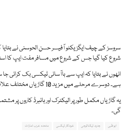
سروسز کے چیف ایگزیکٹو آفیسر حسن الحوسنی نے بتایا ک
شروع کیا گیا جس کے شروع میں مسافر مفت ایپ کا اس
انھوں نے بتایا کہ ایپ سے باآسانی ٹیکسی بک کرائی ج
ہے۔ دوسرے مرحلے میں مزید 10 گاڑیاں مختلف علاقوں میں چلائی جائیں گی۔
یہ گاڑیاں مکمل طور پر الیکٹرک اور ہائبرڈ کاروں پر 
گی۔
ابوظبی
جدید ٹیکنالوجی
خودکار ٹیکسی
متحدہ عرب امارات