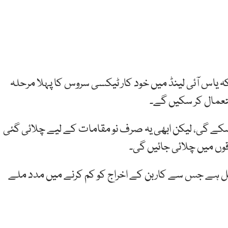
ہ یاس آئی لینڈ میں خود کار ٹیکسی سروس کا پہلا مرحلہ
تعمال کر سکیں گے۔
ا سکے گی، لیکن ابھی یہ صرف نو مقامات کے لیے چلائی گئی
مشتمل ہے جس سے کاربن کے اخراج کو کم کرنے میں مدد ملے