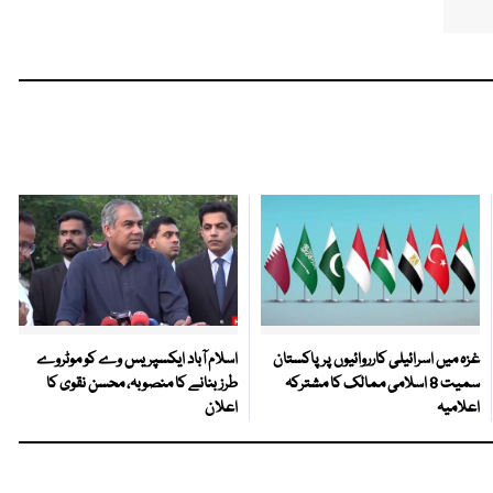
غزہ میں اسرائیلی کارروائیوں پر پاکستان
اسلام آباد ایکسپریس وے کو موٹروے
سمیت 8 اسلامی ممالک کا مشترکہ
طرز بنانے کا منصوبہ، محسن نقوی کا
اعلامیہ
اعلان