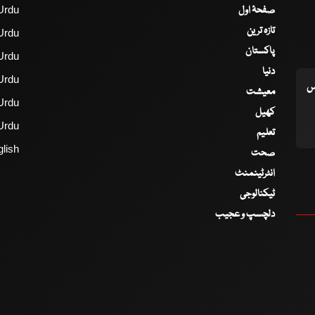
صفحۂ اول
Urdu
تازہ ترین
Urdu
پاکستان
Urdu
دنیا
Urdu
اس
معیشت
Urdu
کھیل
Urdu
تعلیم
lish
صحت
انٹرٹینمنٹ
ٹیکنالوجی
دلچسپ و عجیب