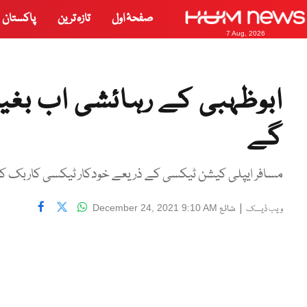
صفحۂ اول
تازہ ترین
پاکستان
7 Aug, 2026
ابوظہبی کے رہائشی اب بغیر
گے
مسافر ایپلی کیشن ٹیکسی کے ذریعے خودکار ٹیکسی کاربک ک
|
شائع
December 24, 2021 9:10 AM
ویب ڈیسک