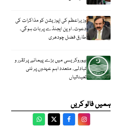
وزیراعظم کی اپوزیشن کو مذاکرات کی
دعوت، اوپن ایجنڈے پر بات ہوگی،
طارق فضل چودھری
بیوروکریسی میں بڑے پیمانے پر تقرر و
تبادلے، متعدد اہم عہدوں پر نئی
تعیناتیاں
ہمیں فالو کریں
WhatsApp
Twitter
Facebook
Facebook