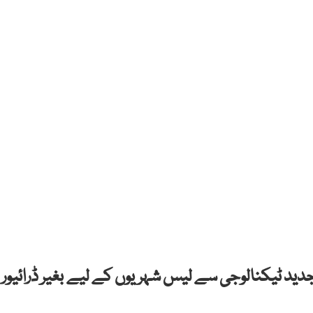
ید ٹیکنالوجی سے لیس شہریوں کے لیے بغیر ڈرائیور