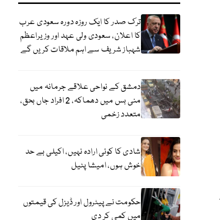
ترک صدر کا ایک روزہ دورہ سعودی عرب
کا اعلان، سعودی ولی عہد اور وزیراعظم
شہباز شریف سے اہم ملاقات کریں گے
دمشق کے نواحی علاقے جرمانہ میں
منی بس میں دھماکہ، 2 افراد جاں بحق،
متعدد زخمی
شادی کا کوئی ارادہ نہیں، اکیلی بے حد
خوش ہوں، امیشا پٹیل
حکومت نے پیٹرول اور ڈیزل کی قیمتوں
میں کمی کر دی