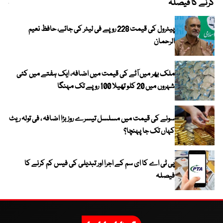
کرنے کا فیصلہ
چھی
پیٹرول کی قیمت 228 روپے فی لیٹر کی جائے، حافظ نعیم
الرحمان
ملک بھر میں آٹے کی قیمت میں اضافہ، ایک ہفتے میں کئی
شہروں میں 20 کلو تھیلا 100 روپے تک مہنگا
سونے کی قیمت میں مسلسل تیسرے روز بڑا اضافہ ، فی تولہ ریٹ
کہاں تک جا پہنچا؟
پی ٹی اے کا ای سم کے اجرا اور تبدیلی کی فیس کم کرنے کا
فیصلہ