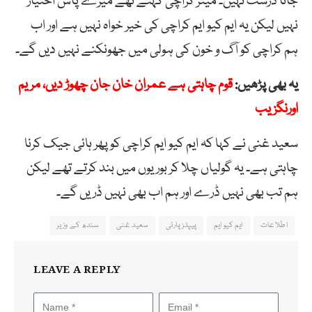
جانا درست نہیں۔ میئر کراچی کہتے تھے میرے پاس اختیار
نہیں لیکن یہ ایم کیو ایم کراچی کی خیر خواہ نہیں ہے اور اب
ہم کراچی کو آگ و خون کی ہولی میں جھونکنے نہیں دیں گے۔
یہ بھی پڑھیں:
قوم چاہتی ہے عمران خان جان چھوڑ دیں، مریم
اورنگزیب
سعید غنی نے کہا کہ ایم کیو ایم کراچی کو پھر ہائی جیک کرنا
چاہتی ہے۔ یہ گولیاں چلا کر بوریوں میں بند کرتے تھے لیکن
ہم تب بھی نہیں ڈرے اور ہم اب بھی نہیں ڈریں گے۔
اطلاعات
ایم کیو ایم
پیپلز پارٹی
سعید غنی
سندھ کے وزیر
LEAVE A REPLY