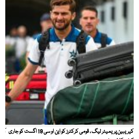
کیریبین پریمیئر لیگ ، قومی کرکٹرز کو این او سی 19 اگست کو جاری
آز