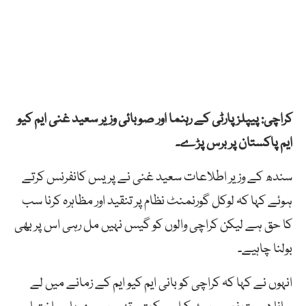
کراچی: پیپلز پارٹی کے رہنما اور صوبائی وزیر سعید غنی ایم کیو
ایم پاکستان پر برس پڑے۔
سندھ کے وزیر اطلاعات سعید غنی نے پریس کانفرنس کرتے
ہوئے کہا کہ لوکل گورنمنٹ نظام پر تنقید اور مظاہرہ کرنا سب
کا حق ہے لیکن کراچی والوں کو گیس نہیں مل رہی اس پر بھی
بولنا چاہیے۔
انہوں نے کہا کہ کراچی کو بانی ایم کیو ایم کے زمانے میں لے