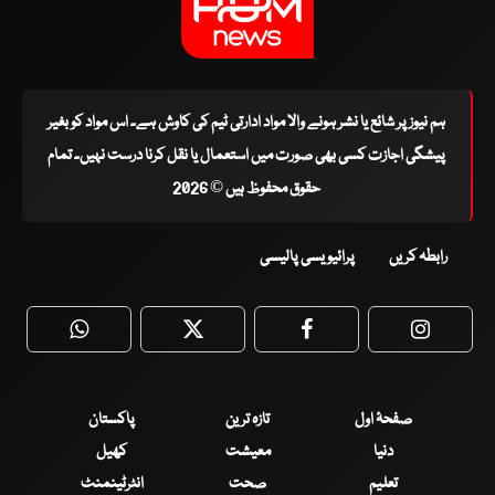
ہم نیوز پر شائع یا نشر ہونے والا مواد ادارتی ٹیم کی کاوش ہے۔ اس مواد کو بغیر
پیشگی اجازت کسی بھی صورت میں استعمال یا نقل کرنا درست نہیں۔ تمام
حقوق محفوظ ہیں © 2026
رابطہ کریں
پرائیویسی پالیسی
WhatsApp
Twitter
Facebook
Faceboo
صفحۂ اول
تازہ ترین
پاکستان
دنیا
معیشت
کھیل
تعلیم
صحت
انٹرٹینمنٹ