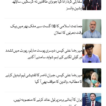
سفارتی کردار اداکیا جو بڑی طاقتیں نہ کرسکیں، ساؤتھ
ایشین وائسز
جماعت اسلامی کا 16 اگست سے ملک بھر میں بیک
وقت دھرنوں کا اعلان
میر رضا علی کیس: دوسری پوسٹ مارٹم رپورٹ میں تشدد
اور گولی لگنے کے اہم شواہد سامنے آگئے
میر رضا علی کیس، جبران ناصر کا تفتیشی ٹیم تبدیل کرنے
کا مطالبہ، والدین کا موقف بھی آ گیا
ایران کا آبنائے ہرمز پر ٹول عائد کرنے کا منصوبہ نہیں،