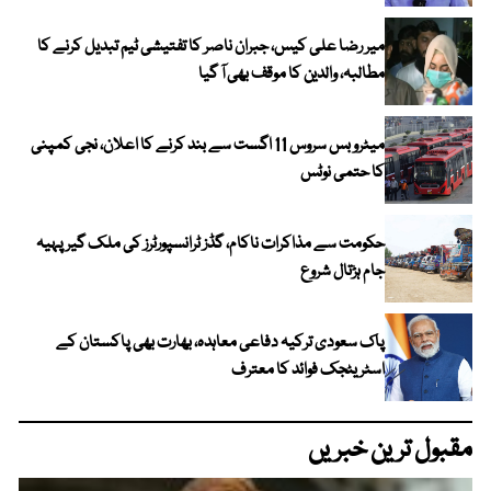
میر رضا علی کیس، جبران ناصر کا تفتیشی ٹیم تبدیل کرنے کا
مطالبہ، والدین کا موقف بھی آ گیا
میٹرو بس سروس 11 اگست سے بند کرنے کا اعلان، نجی کمپنی
کا حتمی نوٹس
حکومت سے مذاکرات ناکام، گڈز ٹرانسپورٹرز کی ملک گیر پہیہ
جام ہڑتال شروع
پاک سعودی ترکیہ دفاعی معاہدہ، بھارت بھی پاکستان کے
اسٹریٹجک فوائد کا معترف
مقبول ترین خبریں