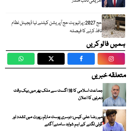
امریکی نائب صدر
حج 2027: پرائیویٹ حج آپریشن کیلئے نیا ڈیجیٹل نظام
نافذ کرنے کا فیصلہ
ہمیں فالو کریں
WhatsApp
Twitter
Facebook
Faceboo
متعلقہ خبریں
جماعت اسلامی کا 16 اگست سے ملک بھر میں بیک وقت
دھرنوں کا اعلان
میر رضا علی کیس: دوسری پوسٹ مارٹم رپورٹ میں تشدد اور
گولی لگنے کے اہم شواہد سامنے آگئے