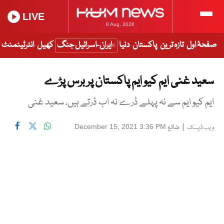
LIVE
8 Aug, 2026
صفحۂ اول
تازہ ترین
پاکستان
دنیا
ایران-اسرائیل جنگ
کھیل
انٹرٹینمنٹ
سعید غنی ایم کیو ایم پاکستان پر برس پڑے
ایم کیو ایم سے نہ پہلے ڈرے نہ اب ڈرتے ہیں، سعید غنی
|
شائع
December 15, 2021 3:36 PM
ویب ڈیسک