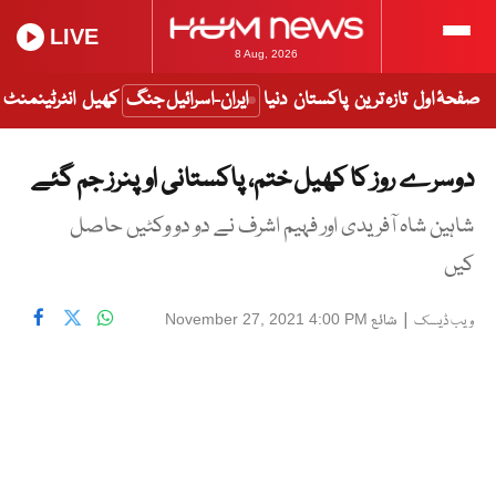
LIVE
8 Aug, 2026
صفحۂ اول
تازہ ترین
پاکستان
دنیا
ایران-اسرائیل جنگ
کھیل
انٹرٹینمنٹ
دوسرے روز کا کھیل ختم، پاکستانی اوپنرز جم گئے
شاہین شاہ آفریدی اور فہیم اشرف نے دو دو وکٹیں حاصل
کیں
|
شائع
November 27, 2021 4:00 PM
ویب ڈیسک