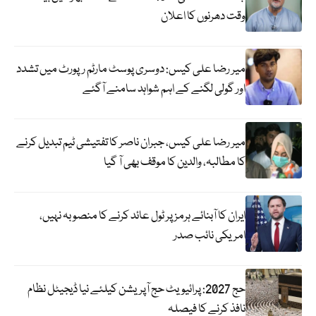
وقت دھرنوں کا اعلان
میر رضا علی کیس: دوسری پوسٹ مارٹم رپورٹ میں تشدد
اور گولی لگنے کے اہم شواہد سامنے آگئے
میر رضا علی کیس، جبران ناصر کا تفتیشی ٹیم تبدیل کرنے
کا مطالبہ، والدین کا موقف بھی آ گیا
ایران کا آبنائے ہرمز پر ٹول عائد کرنے کا منصوبہ نہیں،
امریکی نائب صدر
حج 2027: پرائیویٹ حج آپریشن کیلئے نیا ڈیجیٹل نظام
نافذ کرنے کا فیصلہ