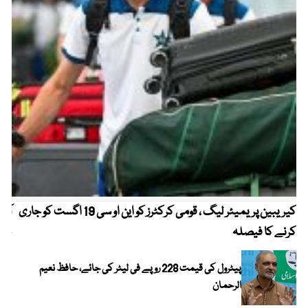
کیریبین پریمیئر لیگ ، قومی کرکٹرز کو این او سی 19 اگست کو جاری
آز
کرنے کا فیصلہ
چھی
پیٹرول کی قیمت 228 روپے فی لیٹر کی جائے، حافظ نعیم
الرحمان