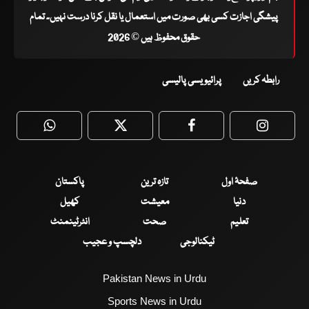
پیشگی اجازت کسی بھی صورت میں استعمال یا نقل کرنا درست نہیں۔ تمام
حقوق محفوظ ہیں © 2026
رابطہ کریں
پرائیویسی پالیسی
WhatsApp
Twitter
Facebook
Faceboo
صفحۂ اول
تازہ ترین
پاکستان
دنیا
معیشت
کھیل
تعلیم
صحت
انٹرٹینمنٹ
ٹیکنالوجی
دلچسپ و عجیب
Pakistan News in Urdu
Sports News in Urdu