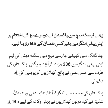
پہلے ٹیسٹ میچ میں پاکستان نے دوسرے روز کے اختتام پر
اپنی پہلی اننگز میں بغیر کسی نقصان کے 145 رنز بنا لیے۔
چٹاگانگ میں کھیلے جا رہے میچ میں بنگلہ دیش کی ٹیم
اپنی پہلی اننگز میں 330 رنز بنا کر آؤٹ ہو گئی۔ پاکستان کی
طرف سے حسن علی نے پانچ کھلاڑیوں کو پویلین کی راہ
دکھائی۔
پاکستان کی جانب سے اننگز کا آغاز عابد علی اور عبداللہ
شفیق نے کیا، دونوں کھلاڑیوں نے پہلی وکٹ کے لیے 145 رنز