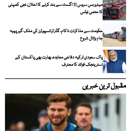
میٹرو بس سروس 11 اگست سے بند کرنے کا اعلان، نجی کمپنی
کا حتمی نوٹس
حکومت سے مذاکرات ناکام، گڈز ٹرانسپورٹرز کی ملک گیر پہیہ
جام ہڑتال شروع
پاک سعودی ترکیہ دفاعی معاہدہ، بھارت بھی پاکستان کے
اسٹریٹجک فوائد کا معترف
مقبول ترین خبریں