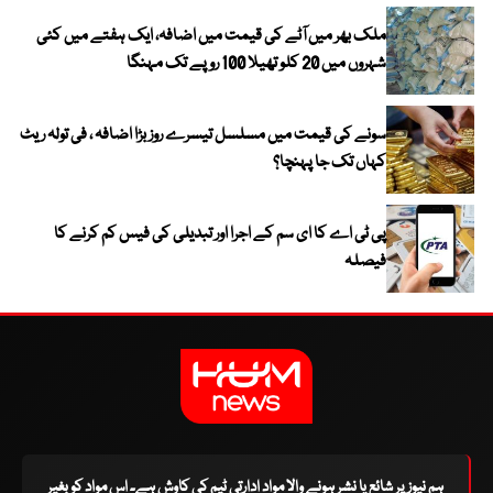
ملک بھر میں آٹے کی قیمت میں اضافہ، ایک ہفتے میں کئی
شہروں میں 20 کلو تھیلا 100 روپے تک مہنگا
سونے کی قیمت میں مسلسل تیسرے روز بڑا اضافہ ، فی تولہ ریٹ
کہاں تک جا پہنچا؟
پی ٹی اے کا ای سم کے اجرا اور تبدیلی کی فیس کم کرنے کا
فیصلہ
ہم نیوز پر شائع یا نشر ہونے والا مواد ادارتی ٹیم کی کاوش ہے۔ اس مواد کو بغیر