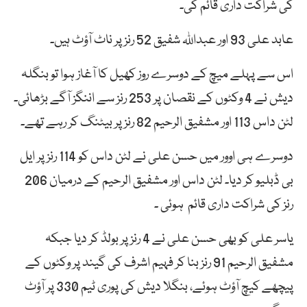
کی شراکت داری قائم کی۔
عابد علی 93 اور عبداللہ شفیق 52 رنز پر ناٹ آؤٹ ہیں۔
اس سے پہلے میچ کے دوسرے روز کھیل کا آغاز ہوا تو بنگلہ
دیش نے 4 وکٹوں کے نقصان پر 253 رنز سے اننگز آگے بڑھائی۔
لٹن داس 113 اور مشفیق الرحیم 82 رنز پر بیٹنگ کر رہے تھے۔
دوسرے ہی اوور میں حسن علی نے لٹن داس کو 114 رنز پر ایل
بی ڈبلیو کر دیا۔ لٹن داس اور مشفیق الرحیم کے درمیان 206
رنز کی شراکت داری قائم ہوئی ۔
یاسر علی کو بھی حسن علی نے 4 رنز پر بولڈ کر دیا جبکہ
مشفیق الرحیم 91 رنز بنا کر فہیم اشرف کی گیند پر وکٹوں کے
پیچھے کیچ آؤٹ ہوئے، بنگلا دیش کی پوری ٹیم 330 پر آؤٹ