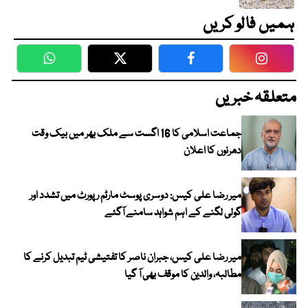
ہمیں فالو کریں
WhatsApp
Twitter
Facebook
Faceboo
متعلقہ خبریں
جماعت اسلامی کا 16 اگست سے ملک بھر میں بیک وقت
دھرنوں کا اعلان
میر رضا علی کیس: دوسری پوسٹ مارٹم رپورٹ میں تشدد اور
گولی لگنے کے اہم شواہد سامنے آگئے
میر رضا علی کیس، جبران ناصر کا تفتیشی ٹیم تبدیل کرنے کا
مطالبہ، والدین کا موقف بھی آ گیا