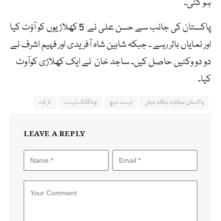
ہو گئی۔
پاکستان کی جانب سے حسن علی نے 5 کھلاڑیوں کو آؤٹ کیا
اور نمایاں بالر رہے ۔ جبکہ شاہین شاہ آفریدی اور فہیم اشرف نے
دو دو وکٹیں حاصل کیں۔ ساجد خان نے ایک کھلاڑی کوآوٹ
کیا۔
پاکستان بمقابلہ بنگلہ دیش
ٹیسٹ میچ
چٹاگانگ ٹیسٹ
کرکٹ
LEAVE A REPLY