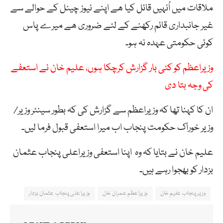
ملاقات میں اُنہیں قائل کیا ھے اپنے نیوز چینل کے حوالے سے
غیر جانبداری قائم رکھنے کے لئے ضروری ھے میرے پاس
کوئی حکومتی عہدہ نہ ہو۔
وزیراعظم کو کئی بار گزارش کرچکا ہوں، علیم خان نے استعفے
کی وجہ بتا دی
ان کا کہنا تھا کہ وزیراعظم سے گزارش کی کہ بطور سینئر وزیر/
وزیر خوراک حکومت پنجاب اب میرا استعفی قبول فرما لیں۔
علیم خان نے بتایا کہ وہ اپنا استعفی وزیراعلی پنجاب عثمان
بزدار کو بھجوا رہے ہیں۔
وزیر پنجاب علیم خان
وزیراعظم عمران خان
وزیراعلیٰ پنجاب عثمان بزدار