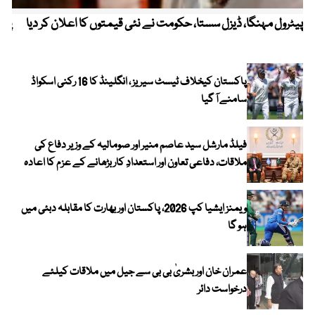
پیٹرول مہنگا، ڈیزل سستا، حکومت نے نئی قیمتوں کا اعلان کر دیا
پنج
پاکستان کیخلاف ٹیسٹ سیریز ، انگلینڈ کا 16 رکنی اسکواڈ
سامنے آ گیا
فیلڈ مارشل سید عاصم منیر اور صومالیہ کے وزیر دفاع کی
ملاقات، دفاعی تعاون اور استعدادِ کار بڑھانے کے عزم کا اعادہ
ویمنز ایشیا کپ 2026، پاکستان اور بھارت کا مقابلہ دبئی میں
ہو گا
عمران خان اور بشریٰ بی بی سے جیل میں ملاقات کیلئے
درخواست دائر