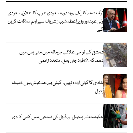
ترک صدر کا ایک روزہ دورہ سعودی عرب کا اعلان، سعودی
ولی عہد اور وزیراعظم شہباز شریف سے اہم ملاقات کریں
گے
دمشق کے نواحی علاقے جرمانہ میں منی بس میں
دھماکہ، 2 افراد جاں بحق، متعدد زخمی
شادی کا کوئی ارادہ نہیں، اکیلی بے حد خوش ہوں، امیشا
پٹیل
حکومت نے پیٹرول اور ڈیزل کی قیمتوں میں کمی کر دی