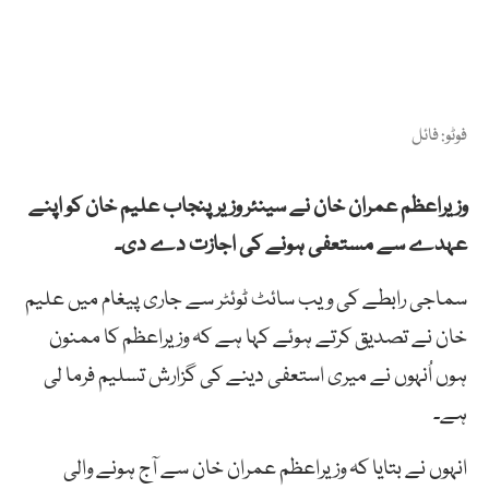
فوٹو: فائل
وزیراعظم عمران خان نے سینئر وزیر پنجاب علیم خان کو اپنے
عہدے سے مستعفی ہونے کی اجازت دے دی۔
سماجی رابطے کی ویب سائٹ ٹوئٹر سے جاری پیغام میں علیم
خان نے تصدیق کرتے ہوئے کہا ہے کہ وزیراعظم کا ممنون
ہوں اُنہوں نے میری استعفی دینے کی گزارش تسلیم فرما لی
ہے۔
انہوں نے بتایا کہ وزیراعظم عمران خان سے آج ہونے والی