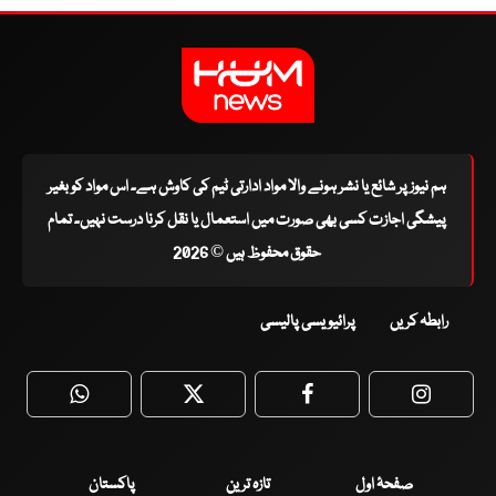
ہم نیوز پر شائع یا نشر ہونے والا مواد ادارتی ٹیم کی کاوش ہے۔ اس مواد کو بغیر
پیشگی اجازت کسی بھی صورت میں استعمال یا نقل کرنا درست نہیں۔ تمام
حقوق محفوظ ہیں © 2026
رابطہ کریں
پرائیویسی پالیسی
WhatsApp
Twitter
Facebook
Faceboo
صفحۂ اول
تازہ ترین
پاکستان