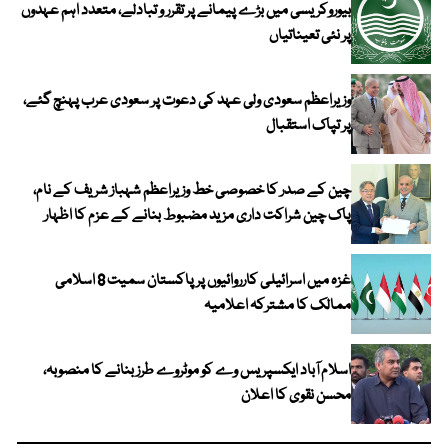
بیوروکریسی میں بڑے پیمانے پر تقرر و تبادلے، متعدد اہم عہدوں
پر نئی تعیناتیاں
وزیراعظم سعودی ولی عہد کی دعوت پر سعودی عرب پہنچ گئے،
پر تپاک استقبال
چین کے صدر کا خصوصی خط وزیراعظم شہباز شریف کے نام،
پاک چین شراکت داری مزید مضبوط بنانے کے عزم کا اظہار
غزہ میں اسرائیلی کارروائیوں پر پاکستان سمیت 8 اسلامی
ممالک کا مشترکہ اعلامیہ
اسلام آباد ایکسپریس وے کو موٹروے طرز بنانے کا منصوبہ،
محسن نقوی کا اعلان