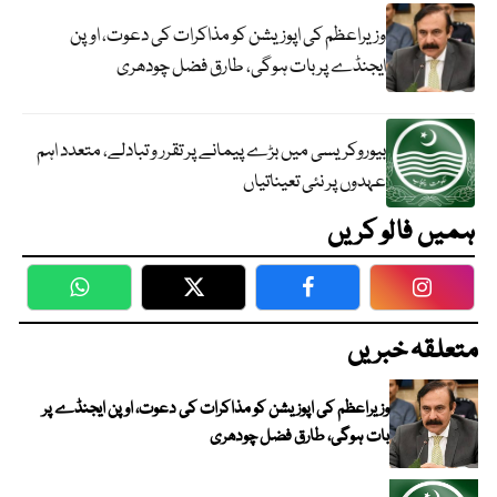
وزیراعظم کی اپوزیشن کو مذاکرات کی دعوت، اوپن
ایجنڈے پر بات ہوگی، طارق فضل چودھری
بیوروکریسی میں بڑے پیمانے پر تقرر و تبادلے، متعدد اہم
عہدوں پر نئی تعیناتیاں
ہمیں فالو کریں
WhatsApp
Twitter
Facebook
Faceboo
متعلقہ خبریں
وزیراعظم کی اپوزیشن کو مذاکرات کی دعوت، اوپن ایجنڈے پر
بات ہوگی، طارق فضل چودھری