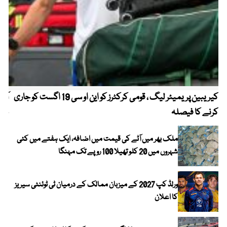
کیریبین پریمیئر لیگ ، قومی کرکٹرز کو این او سی 19 اگست کو جاری
آز
کرنے کا فیصلہ
چھی
ملک بھر میں آٹے کی قیمت میں اضافہ، ایک ہفتے میں کئی
شہروں میں 20 کلو تھیلا 100 روپے تک مہنگا
ورلڈ کپ 2027 کے میزبان ممالک کے درمیان ٹی ٹوئنٹی سیریز
کا اعلان