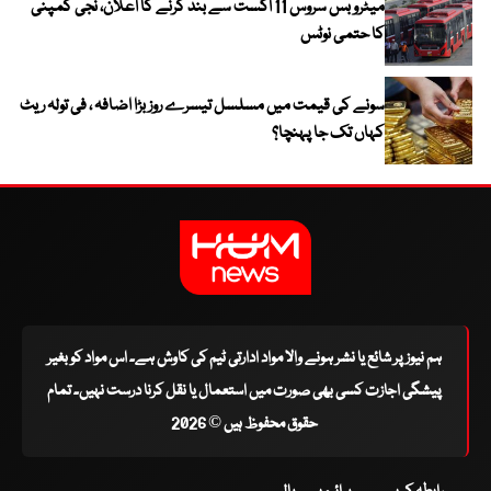
میٹرو بس سروس 11 اگست سے بند کرنے کا اعلان، نجی کمپنی
کا حتمی نوٹس
سونے کی قیمت میں مسلسل تیسرے روز بڑا اضافہ ، فی تولہ ریٹ
کہاں تک جا پہنچا؟
ہم نیوز پر شائع یا نشر ہونے والا مواد ادارتی ٹیم کی کاوش ہے۔ اس مواد کو بغیر
پیشگی اجازت کسی بھی صورت میں استعمال یا نقل کرنا درست نہیں۔ تمام
حقوق محفوظ ہیں © 2026