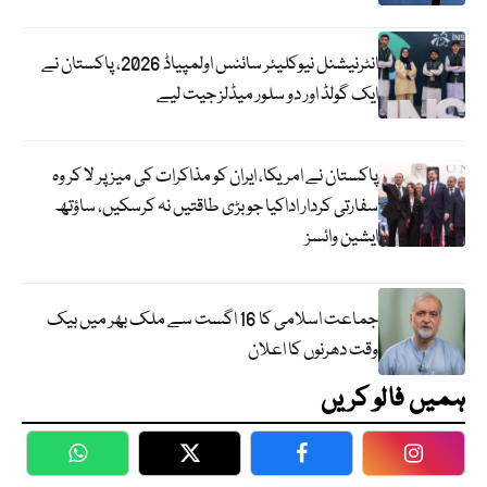
انٹرنیشنل نیوکلیئر سائنس اولمپیاڈ 2026، پاکستان نے
ایک گولڈ اور دو سلور میڈلز جیت لیے
پاکستان نے امریکا، ایران کو مذاکرات کی میز پر لا کر وہ
سفارتی کردار اداکیا جو بڑی طاقتیں نہ کرسکیں، ساؤتھ
ایشین وائسز
جماعت اسلامی کا 16 اگست سے ملک بھر میں بیک
وقت دھرنوں کا اعلان
ہمیں فالو کریں
WhatsApp
Twitter
Facebook
Faceboo