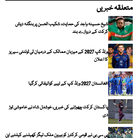
متعلقہ خبریں
شیخ حسینہ واجد کی حمایت، شکیب الحسن پر بنگلہ دیش
کرکٹ کے دروازے بند
ورلڈ کپ 2027 کے میزبان ممالک کے درمیان ٹی ٹوئنٹی سیریز
کا اعلان
افغانستان 2027 ورلڈ کپ کے لیے کوالیفائی کرگیا
پاکستان کرکٹ چھوڑنے کی خبریں، خوشدل شاہ نے خاموشی توڑ
دی
پی سی بی نے قومی کرکٹرز کو بیرون ملک لیگز کھیلنے کیلئے این