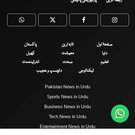
رابطہ کریں
پرائیویسی پالیسی
WhatsApp
Twitter
Facebook
Faceboo
صفحۂ اول
تازہ ترین
پاکستان
دنیا
معیشت
کھیل
تعلیم
صحت
انٹرٹینمنٹ
ٹیکنالوجی
دلچسپ و عجیب
Pakistan News in Urdu
Sports News in Urdu
Business News in Urdu
Tech News in Urdu
Entertainment News in Urdu