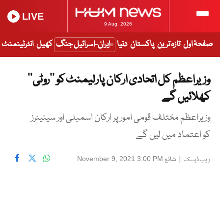
LIVE
9 Aug, 2026
صفحۂ اول
تازہ ترین
پاکستان
دنیا
ایران-اسرائیل جنگ
کھیل
انٹرٹینمنٹ
وزیراعظم کل اتحادی ارکان پارلیمنٹ کو ’’روٹی’’
کھلائیں گے
وزیراعظم مختلف قومی امور پر ارکان اسمبلی اور سینیٹرز
کو اعتماد میں لیں گے
|
شائع
November 9, 2021 3:00 PM
ویب ڈیسک