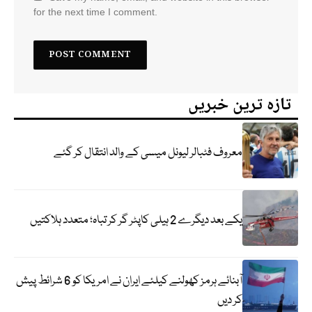
for the next time I comment.
تازہ ترین خبریں
معروف فٹبالر لیونل میسی کے والد انتقال کر گئے
یکے بعد دیگرے 2 ہیلی کاپٹر گر کر تباہ؛ متعدد ہلاکتیں
آبنائے ہرمز کھولنے کیلئے ایران نے امریکا کو 6 شرائط پیش
کر دیں