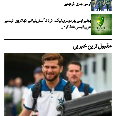
او سی جاری کر دیئے
پہلے اپنی پھر دوسری لیگ ، کرکٹ آسٹریلیا نے کھلاڑیوں کیلئے
نئی پالیسی نافذ کر دی
مقبول ترین خبریں