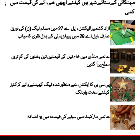
مہنگائی کے ستائے شہریوں کیلئے اچھی خبر، آٹے کی قیمت میں
پیٹ
کمی
آزاد کشمیر الیکشن ، ایل اے 27 میں مسلم لیگ (ن) کی نورین
عارف ، ایل اے 28 میں پیپلز پارٹی کے بازل نقوی کامیاب
عالمی منڈی میں خام تیل کی قیمتیں تین ہفتوں کی کم ترین
سطح پر آ گئیں
پی سی بی کا ایکشن، غیر منظور شدہ لیگ کھیلنے والے کرکٹرز
کیلئے سخت وارننگ
عالمی مارکیٹ میں سونے کی قیمت میں بڑا اضافہ