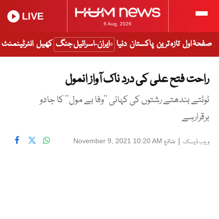
LIVE
6 Aug, 2026
صفحۂ اول
تازہ ترین
پاکستان
دنیا
ایران-اسرائیل جنگ
کھیل
انٹرٹینمنٹ
راحت فتح علی کی درد ناک آواز انمول
ٹوٹتے بندھتے رشتوں کی کہانی ’’وفا بے مول‘‘ کا جادو
برقرارہے
|
شائع
November 9, 2021 10:20 AM
ویب ڈیسک