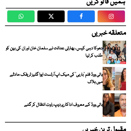
ہمیں فالو کریں
WhatsApp
Twitter
Facebook
Faceboo
متعلقہ خبریں
دھوکا دہی کیس ، بھارتی عدالت نے سلمان خان اور ان کی بہن کو
طلب کر لیا
ہالی ووڈ فلم ’باربی‘ کی میک اپ آرٹسٹ ایوا گلیز ٹریفک حادثے
میں ہلاک
بالی ووڈ کے معروف اداکار پردیپ راوت انتقال کر گئے
مقبول ترین خبریں