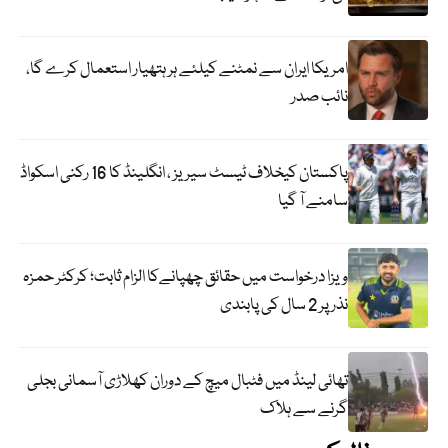
امریکا ایران سے نمٹنے کیلئے ہر ہتھیار استعمال کرے گا،
نائب صدر
پاکستان کیخلاف ٹیسٹ سیریز ، انگلینڈ کا 16 رکنی اسکواڈ
سامنے آ گیا
ویزا درخواست میں حقائق چھپانےکا الزام ثابت؛ کرکٹر حمزہ
نذر پر 2 سال کی پابندی
تھائی لینڈ میں فٹبال میچ کے دوران کھلاڑی آسمانی بجلی
گرنے سے ہلاک