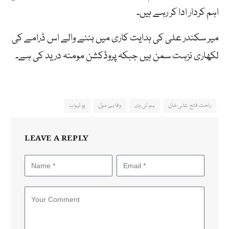
اہم کردار ادا کر رہے ہیں۔
میر سکندر علی کی ہدایت کاری میں بننے والے اس ڈرامے کی
لکھاری نزہت سمن ہیں جبکہ پروڈکشن مومنہ درید کی ہے۔
راحت فتح علی خان
ہم ٹی وی
وفا بے مول
یو ٹیوب
LEAVE A REPLY