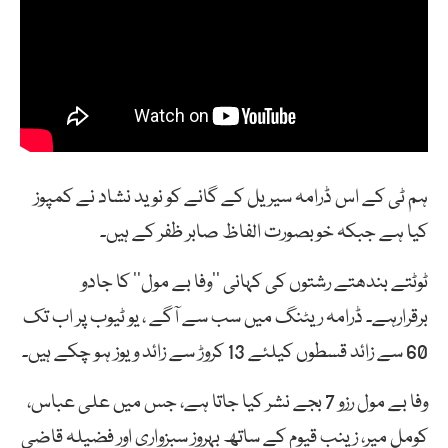
ہم ٹی کے اس ڈرامہ سیریل کے گانے کو نوید نشاد نے کمپوز
کیا ہے جبکہ خوبصورت الفاظ صابر ظفر کے ہیں۔
ٹوٹتے بندھتے رشتوں کی کہانی ’’وفا بے مول‘‘ کا جادو
برقرارہے۔ ڈرامہ ریٹنگ میں سب سے آگے ، یو ٹیوب پر اب تک
60 سے زائد قسطوں کیلئے 13 کروڑ سے زائد ویوز ہو چکے ہیں۔
وفا بے مول رزو 7 بجے نشر کیا جاتا ہے، جس میں علی عباس،
کومل میر، زینب قیوم کے ساتھ بہروز سبزواری اور فضیلہ قاضی