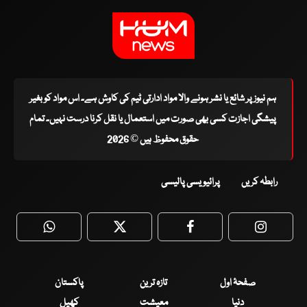
ہم نیوز پر شائع یا نشر ہونے والا مواد ادارتی ٹیم کی کاوش ہے۔ اس مواد کو بغیر
پیشگی اجازت کسی بھی صورت میں استعمال یا نقل کرنا درست نہیں۔ تمام
حقوق محفوظ ہیں © 2026
رابطہ کریں
پرائیویسی پالیسی
WhatsApp
Twitter
Facebook
Faceboo
صفحۂ اول
تازہ ترین
پاکستان
دنیا
معیشت
کھیل