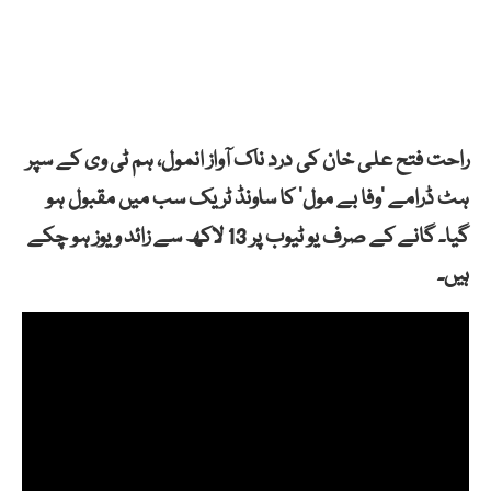
راحت فتح علی خان کی درد ناک آواز انمول، ہم ٹی وی کے سپر
ہٹ ڈرامے ‘وفا بے مول’ کا ساونڈ ٹریک سب میں مقبول ہو
گیا۔ گانے کے صرف یو ٹیوب پر 13 لاکھ سے زائد ویوز ہو چکے
ہیں۔