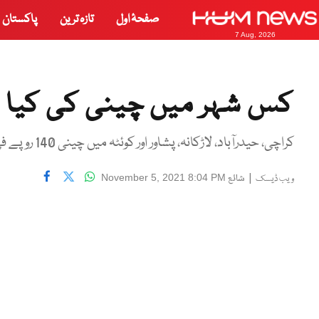
صفحۂ اول
تازہ ترین
پاکستان
7 Aug, 2026
کس شہر میں چینی کی کیا
کراچی، حیدرآباد، لاڑکانہ، پشاور اور کوئٹہ میں چینی 140 روپے فی کلو میں فروخت کی جا رہی ہے، وفاقی ادارہ شماریات
|
شائع
November 5, 2021 8:04 PM
ویب ڈیسک