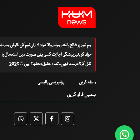
ہم نیوز پر شائع یا نشر ہونے والا مواد ادارتی ٹیم کی کاوش ہے۔ 
مواد کو بغیر پیشگی اجازت کسی بھی صورت میں استعمال یا
نقل کرنا درست نہیں۔ تمام حقوق محفوظ ہیں © 2026
رابطہ کریں
پرائیویسی پالیسی
ہمیں فالو کریں
WhatsApp
Twitter
Facebook
Facebook