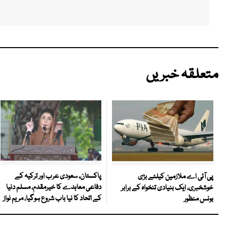
متعلقہ خبریں
پاکستان، سعودی عرب اور ترکیہ کے
پی آئی اے ملازمین کیلئے بڑی
دفاعی معاہدے کا خیرمقدم، مسلم دنیا
خوشخبری، ایک بنیادی تنخواہ کے برابر
کے اتحاد کا نیا باب شروع ہوگیا، مریم نواز
بونس منظور