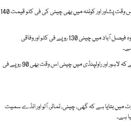
ہم نیوز کے مطابق وفاقی ادارہ شماریات نے کہا ہے کہ اس وقت پشاور اور کوئٹہ میں بھی چینی کی فی کلو قیمت 140
وفاقی ادارہ شماریات کے مطابق درج بالا شہروں کے علاوہ فیصل آباد میں چینی 130 روپے فی کلو اور وفاقی
ہم نیوز کے مطابق وفاقی ادارہ شماریات نے دعویٰ کیا ہے کہ لاہور اور راولپنڈی میں چینی اس وقت بھی 90 روپے فی
ٹ میں بتایا ہے کہ گھی، چینی، ٹماٹر، آلو اور انڈے سمیت