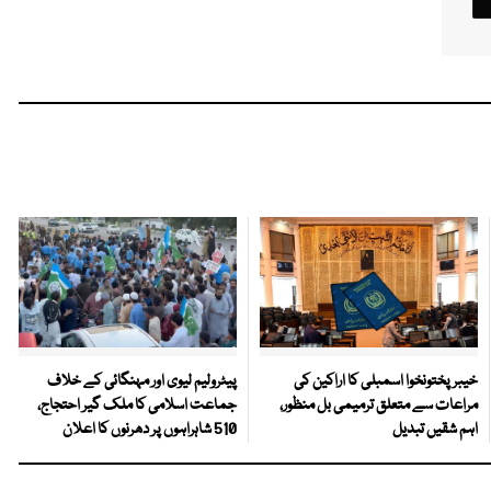
خیبرپختونخوا اسمبلی کا اراکین کی
پیٹرولیم لیوی اور مہنگائی کے خلاف
مراعات سے متعلق ترمیمی بل منظور،
جماعت اسلامی کا ملک گیر احتجاج،
اہم شقیں تبدیل
510 شاہراہوں پر دھرنوں کا اعلان