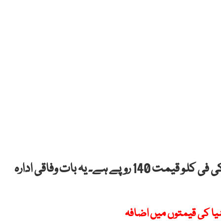
اسلام آباد: کراچی، حیدرآباد اور لاڑکانہ میں چینی کی فی کلو قیمت 140 روپے ہے۔ یہ بات وفاقی ادارہ