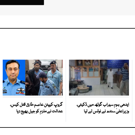
ایدھی ہوم سہراب گوٹھ میں ڈکیتی،
گروپ کیپٹن عاصم طارق قتل کیس،
وزیراعلیٰ سندھ نے نوٹس لے لیا
عدالت نے ملزم کو جیل بھیج دیا