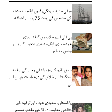
بجلی مزید مہنگی، فیول ایڈجسٹمنٹ
کی مد میں فی یونٹ 75 پیسے اضافہ
پی آئی اے ملازمین کیلئے بڑی
خوشخبری، ایک بنیادی تنخواہ کے برابر
بونس منظور
تامل ناڈو کے وزیراعلیٰ وجے کی اہلیہ
سنگیتا نے طلاق کی درخواست واپس لے
لی
پاکستان، سعودی عرب اور ترکیہ کے
دفاعی معاہدے کا خیرمقدم، مسلم