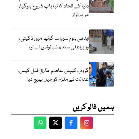
دنیا کے اتحاد کا نیا باب شروع ہوگیا،
مریم نواز
ایدھی ہوم سہراب گوٹھ میں ڈکیتی،
وزیراعلیٰ سندھ نے نوٹس لے لیا
گروپ کیپٹن عاصم طارق قتل کیس،
عدالت نے ملزم کو جیل بھیج دیا
ہمیں فالو کریں
WhatsApp
Twitter
Facebook
Facebook