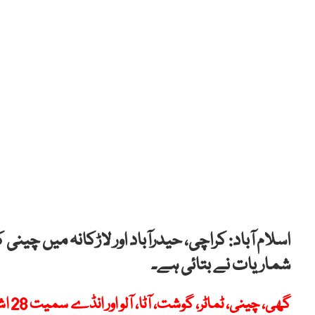
شماریات نے بتائی ہے۔
گھی، چینی، ٹماٹر، گوشت، آٹا، آلو اور انڈے سمیت 28 اشیا کی قیمتوں میں اضافہ