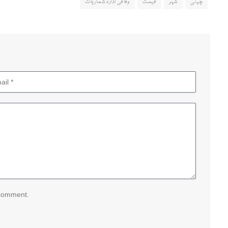
چینی
شہر
قیمت
وفاقی ادارہ شماریات
 comment.