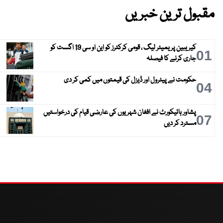
مقبول ترین خبریں
کیریبین پریمیئر لیگ ، قومی کرکٹرز کو این او سی 19 اگست کو
01
جاری کرنے کا فیصلہ
حکومت نے پیٹرول اور ڈیزل کی قیمتوں میں کمی کر دی
04
پشاور ہائیکورٹ نے افغان شہریوں کی عارضی قیام کی درخواستیں
07
مسترد کر دیں