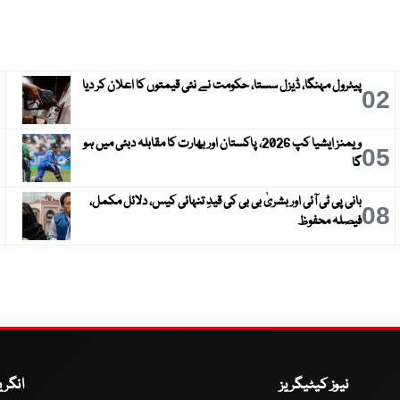
پیٹرول مہنگا، ڈیزل سستا، حکومت نے نئی قیمتوں کا اعلان کر دیا
3
02
ویمنز ایشیا کپ 2026، پاکستان اور بھارت کا مقابلہ دبئی میں ہو
6
05
گا
بانی پی ٹی آئی اور بشریٰ بی بی کی قیدِ تنہائی کیس، دلائل مکمل،
9
08
فیصلہ محفوظ
نیوز کیٹیگریز
انگر