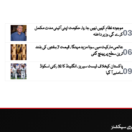
موجودہ نظام کہیں نہیں جا رہا، حکومت اپنی آئینی مدت مکمل
0
کرے گی، وزیر داخلہ
عالمی مارکیٹ میں سونا مزید مہنگا ، قیمت 7 ہفتوں کی بلند
0
ترین سطح پر پہنچ گئی
پاکستان کیخلاف ٹیسٹ سیریز ، انگلینڈ کا 16 رکنی اسکواڈ
0
سامنے آ گیا
یزی سیکشنز