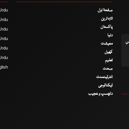
صفحۂ اول
Urdu
تازہ ترین
Urdu
پاکستان
Urdu
دنیا
Urdu
اس
معیشت
Urdu
کھیل
Urdu
تعلیم
lish
صحت
انٹرٹینمنٹ
ٹیکنالوجی
دلچسپ و عجیب