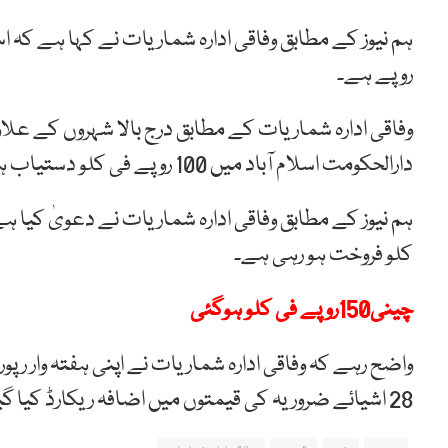
روپے ہے۔
دارالحکومت اسلام آباد میں 100 روپے فی کلو دستیاب ہے۔
کلو فروخت ہو رہی ہے۔
چینی150روپے فی کلو ہوگئی
واضح رہے کہ وفاقی ادارہ شماریات نے اپنی ہفتہ وار رپور
28 اشیائے ضروریہ کی قیمتوں میں اضافہ ریکارڈ کیا گیا ہے۔