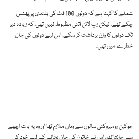
عملے کا کہنا ہے کہ دونوں 100 فٹ کی بلندی پر پھنس
چکے تھے، لیکن زپ لائن اتنی مظبوط نہیں تھی، کہ زیادہ دیر
تک دونوں کا وزن برداشت کر سکے، اس لیے دونوں کی جان
خطرے میں تھی۔
جوکین رومیروکئی سالوں سے وہاں ملازم تھا اور وہ یہ بات اچھے
سے جانتا تھا، اس نے خاتون کی جان بچانے کے لیے خود کی