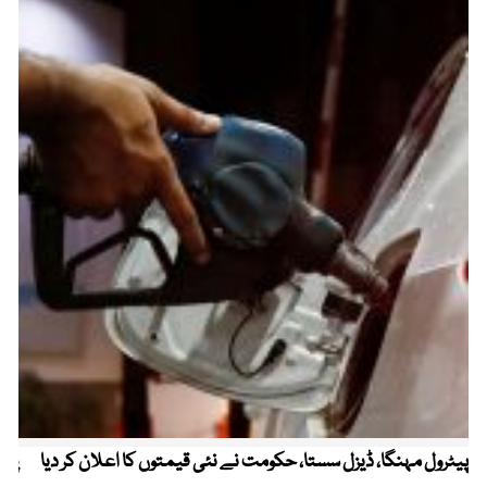
پیٹرول مہنگا، ڈیزل سستا، حکومت نے نئی قیمتوں کا اعلان کر دیا
پنج