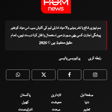
ہم نیوز پر شائع یا نشر ہونے والا مواد ادارتی ٹیم کی کاوش ہے۔ اس مواد کو بغیر
پیشگی اجازت کسی بھی صورت میں استعمال یا نقل کرنا درست نہیں۔ تمام
حقوق محفوظ ہیں © 2026
رابطہ کریں
پرائیویسی پالیسی
WhatsApp
Twitter
Facebook
Faceboo
صفحۂ اول
تازہ ترین
پاکستان
دنیا
معیشت
کھیل
تعلیم
صحت
انٹرٹینمنٹ