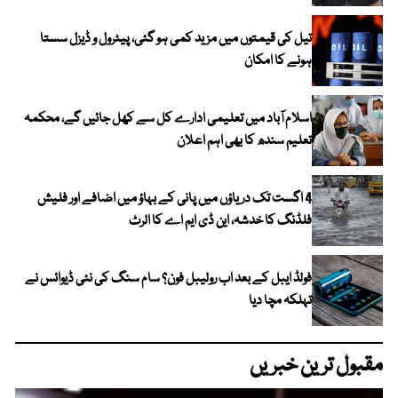
تیل کی قیمتوں میں مزید کمی ہو گئی، پیٹرول و ڈیزل سستا
ہونے کا امکان
اسلام آباد میں تعلیمی ادارے کل سے کھل جائیں گے، محکمہ
تعلیم سندھ کا بھی اہم اعلان
4 اگست تک دریاؤں میں پانی کے بہاؤ میں اضافے اور فلیش
فلڈنگ کا خدشہ، این ڈی ایم اے کا الرٹ
فولڈ ایبل کے بعد اب رولیبل فون؟ سام سنگ کی نئی ڈیوائس نے
تہلکہ مچا دیا
مقبول ترین خبریں