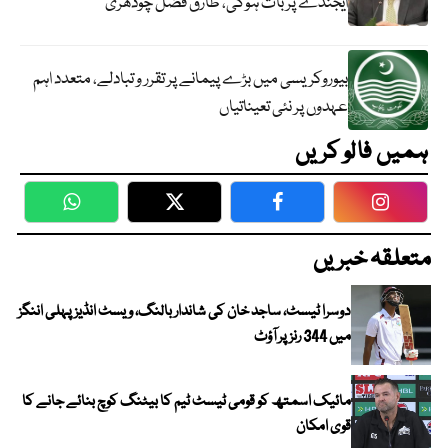
ایجنڈے پر بات ہوگی، طارق فضل چودھری
بیوروکریسی میں بڑے پیمانے پر تقرر و تبادلے، متعدد اہم
عہدوں پر نئی تعیناتیاں
ہمیں فالو کریں
WhatsApp
Twitter
Facebook
Faceboo
متعلقہ خبریں
دوسرا ٹیسٹ، ساجد خان کی شاندار بالنگ، ویسٹ انڈیز پہلی اننگز
میں 344 رنز پر آؤٹ
مائیک اسمتھ کو قومی ٹیسٹ ٹیم کا بیٹنگ کوچ بنائے جانے کا
قوی امکان