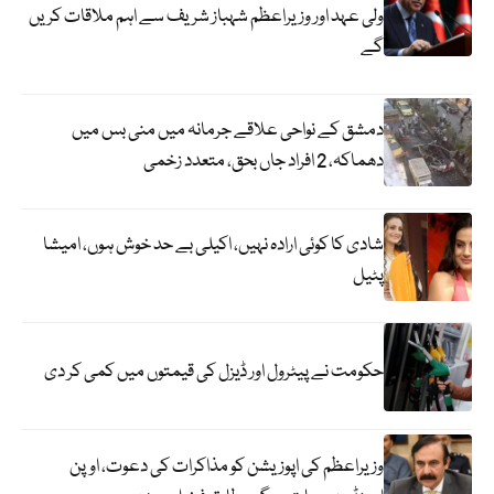
ولی عہد اور وزیراعظم شہباز شریف سے اہم ملاقات کریں
گے
دمشق کے نواحی علاقے جرمانہ میں منی بس میں
دھماکہ، 2 افراد جاں بحق، متعدد زخمی
شادی کا کوئی ارادہ نہیں، اکیلی بے حد خوش ہوں، امیشا
پٹیل
حکومت نے پیٹرول اور ڈیزل کی قیمتوں میں کمی کر دی
وزیراعظم کی اپوزیشن کو مذاکرات کی دعوت، اوپن