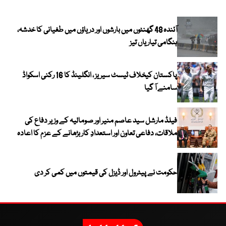
آئندہ 48 گھنٹوں میں بارشوں اور دریاؤں میں طغیانی کا خدشہ،
ہنگامی تیاریاں تیز
پاکستان کیخلاف ٹیسٹ سیریز ، انگلینڈ کا 16 رکنی اسکواڈ
سامنے آ گیا
فیلڈ مارشل سید عاصم منیر اور صومالیہ کے وزیر دفاع کی
ملاقات، دفاعی تعاون اور استعدادِ کار بڑھانے کے عزم کا اعادہ
حکومت نے پیٹرول اور ڈیزل کی قیمتوں میں کمی کر دی