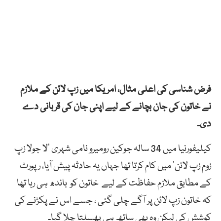
فرض شناسی کی اعلی مثال، امریکا میں زپ لائن کے ملازم
نے خاتون کی جان بچانے کے لیے اپنی جان کی قربانی دے
دی۔
کیلیفورنیا میں 34 سالہ جوکین رومیرو نامی شہری ‘لا جولا زپ
زوم زپ لائن’ میں کام کرتا تھا جہاں یہ حادثہ پیش آیا، رپورٹ
کے مطابق ملازم حفاظت کے لیے خاتون کو باندھ ہی رہا تھا
کہ خاتون زپ لائن پر آگے چلی گئی ، جسے اس نے پکڑنے کی
کوشش کی لیکن وہ بھی ساتھ ہی پھسلتا چلا گیا۔