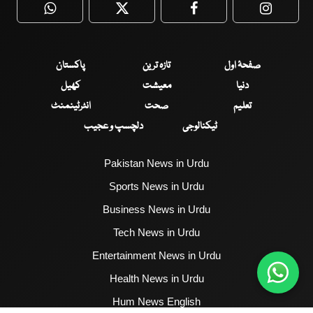
WhatsApp
Twitter
Facebook
Faceboo
صفحۂ اول
تازہ ترین
پاکستان
دنیا
معیشت
کھیل
تعلیم
صحت
انٹرٹینمنٹ
ٹیکنالوجی
دلچسپ و عجیب
Pakistan News in Urdu
Sports News in Urdu
Business News in Urdu
Tech News in Urdu
Entertainment News in Urdu
Health News in Urdu
Hum News English