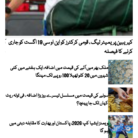
کیریبین پریمیئر لیگ ، قومی کرکٹرز کو این او سی 19 اگست کو جاری
آز
کرنے کا فیصلہ
چھی
ملک بھر میں آٹے کی قیمت میں اضافہ، ایک ہفتے میں کئی
شہروں میں 20 کلو تھیلا 100 روپے تک مہنگا
سونے کی قیمت میں مسلسل تیسرے روز بڑا اضافہ ، فی تولہ ریٹ
کہاں تک جا پہنچا؟
ویمنز ایشیا کپ 2026، پاکستان اور بھارت کا مقابلہ دبئی میں
ہو گا