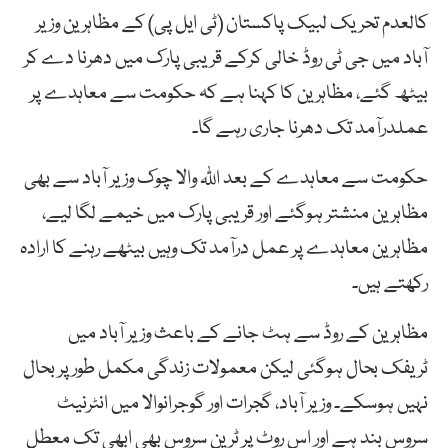
کالعدم تحریک لبیک پاکستان (ٹی ایل پی) کے مظاہرین وزیر
آباد میں جی ٹی روڈ خالی کرکے قریبی پارک میں دھرنا دے کر
بیٹھ گئے، مظاہرین کا کہنا ہے کہ حکومت سے معاہدے پر
عملدرآمد تک دھرنا جاری رہے گا۔
حکومت سے معاہدے کے بعد اللّٰہ والا چوک وزیر آباد سے بھی
مظاہرین منشتر ہوگئے اور قریبی پارک میں خیمے لگا لیے،
مظاہرین معاہدے پر عمل درآمد تک وہیں بیٹھے رہنے کا ارادہ
رکھتے ہیں۔
مظاہرین کے روڈ سے ہٹ جانے کے باعث وزير آباد میں
ٹریفک بحال ہوگئی لیکن معمولات زندگی مکمل طور پر بحال
نہیں ہوسکے۔ وزیر آباد، گجرات اور گوجرانوالا میں انٹرنیٹ
سروس بند ہے اور اس روٹ پر ٹرین سروس بھی ابھی تک معطل