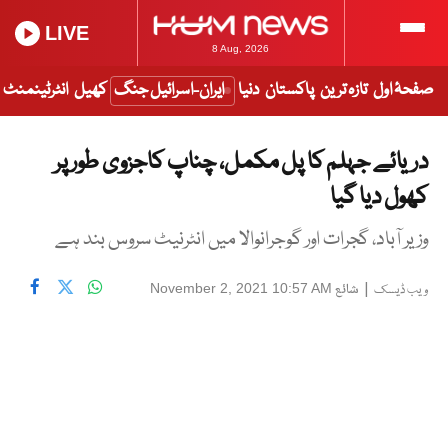
LIVE
8 Aug, 2026
صفحۂ اول
تازہ ترین
پاکستان
دنیا
ایران-اسرائیل جنگ
کھیل
انٹرٹینمنٹ
دریائے جہلم کا پل مکمل، چناپ کاجزوی طور پر
کھول دیا گیا
وزیر آباد، گجرات اور گوجرانوالا میں انٹرنیٹ سروس بند ہے
|
شائع
November 2, 2021 10:57 AM
ویب ڈیسک