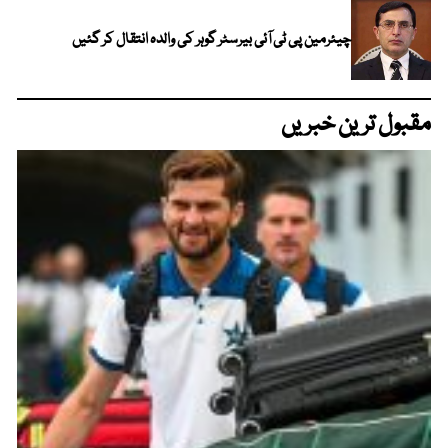
چیئرمین پی ٹی آئی بیرسٹر گوہر کی والدہ انتقال کر گئیں
مقبول ترین خبریں