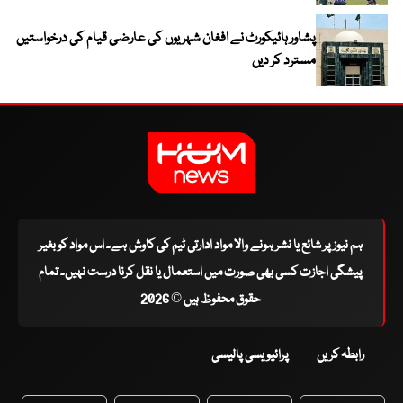
پشاور ہائیکورٹ نے افغان شہریوں کی عارضی قیام کی درخواستیں
مسترد کر دیں
ہم نیوز پر شائع یا نشر ہونے والا مواد ادارتی ٹیم کی کاوش ہے۔ اس مواد کو بغیر
پیشگی اجازت کسی بھی صورت میں استعمال یا نقل کرنا درست نہیں۔ تمام
حقوق محفوظ ہیں © 2026
رابطہ کریں
پرائیویسی پالیسی