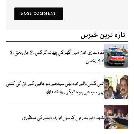
تازہ ترین خبریں
ڈیرہ غازی خان میں گھر کی چھت گر گئی ، 2 جاں بحق ، 3
افراد زخمی
الٹی گنتی والے خود بھی سیدھے ہو جائیں گے ، ان کی گنتی
بھی سیدھی ہو جائیگی ، رانا ثناء اللہ
شہداء اور غازیوں کو سول ایوارڈز دینے کی منظوری