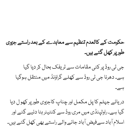
حکومت کے کالعدم تنظیم سے معاہدے کے بعد راستے جزوی
طورپر کھل گئے ہیں۔
جی ٹی روڈ پر کئی مقامات سے ٹریفک بحال کر دیا گیا
ہے۔ دھرنا جی ٹی روڈ سے کھلے گراؤنڈ میں منتقل ہوگیا
ہے۔
دریائے جہلم کا پل مکمل اور چناپ کاجزوی طور پر کھو ل دیا
گیا ہے۔ راولپنڈی میں مری روڈ سے کنٹینر ہٹا دئیے گئے اور
اسلام آباد سےفیض آباد جانے والے راستے بھی کھل گئے ہیں۔