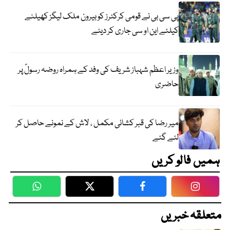
پی سی بی نے قومی کرکٹرز کو بیرون ملک لیگز کھیلنے
کیلئے این او سی جاری کر دیئے
وزیر اعظم شہباز شریف کی وفد کے ہمراہ روضہ رسولؐ پر
حاضری
میر رضا کی قبر کشائی مکمل ، لاش کے نمونے حاصل کر
لئے گئے
ہمیں فالو کریں
WhatsApp
Twitter
Facebook
Faceboo
متعلقہ خبریں