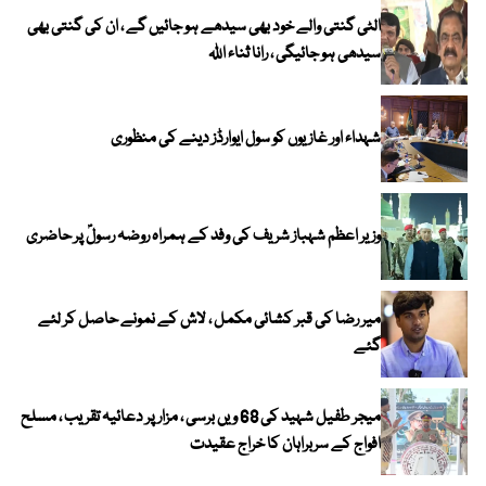
الٹی گنتی والے خود بھی سیدھے ہو جائیں گے ، ان کی گنتی بھی
سیدھی ہو جائیگی ، رانا ثناء اللہ
شہداء اور غازیوں کو سول ایوارڈز دینے کی منظوری
وزیر اعظم شہباز شریف کی وفد کے ہمراہ روضہ رسولؐ پر حاضری
میر رضا کی قبر کشائی مکمل ، لاش کے نمونے حاصل کر لئے
گئے
میجر طفیل شہید کی 68 ویں برسی ، مزار پر دعائیہ تقریب ، مسلح
افواج کے سربراہان کا خراج عقیدت