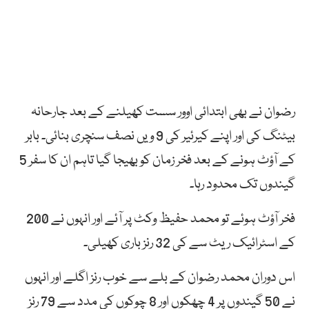
رضوان نے بھی ابتدائی اوور سست کھیلنے کے بعد جارحانہ
بیٹنگ کی اور اپنے کیرئیر کی 9 ویں نصف سنچری بنائی۔ بابر
کے آؤٹ ہونے کے بعد فخر زمان کو بھیجا گیا تاہم ان کا سفر 5
گیندوں تک محدود رہا۔
فخر آؤٹ ہوئے تو محمد حفیظ وکٹ پر آئے اور انہوں نے 200
کے اسٹرائیک ریٹ سے کی 32 رنز باری کھیلی۔
اس دوران محمد رضوان کے بلے سے خوب رنز اگلے اور انہوں
نے 50 گیندوں پر 4 چھکوں اور 8 چوکوں کی مدد سے 79 رنز