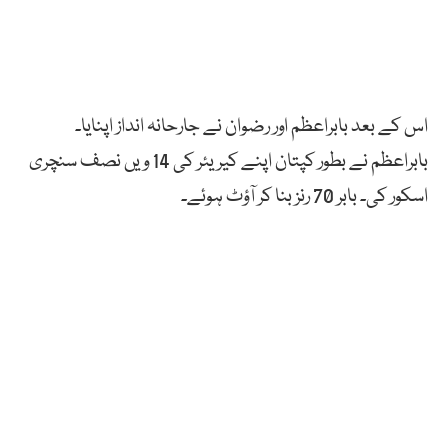
اس کے بعد بابراعظم اور رضوان نے جارحانہ انداز اپنایا۔
بابراعظم نے بطور کپتان اپنے کیریئر کی 14 ویں نصف سنچری
اسکور کی۔ بابر 70 رنز بنا کر آؤٹ ہوئے۔