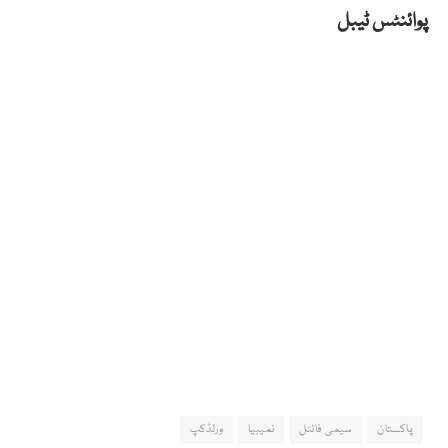
پوائنٹس ٹیبل
پاکستان
سیمی فائنل
نمیبیا
ورلڈکپ