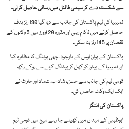
سے شکست دے کر سیمی فائنل میں رسائی حاصل کر لی۔
نمیبیا کی ٹیم پاکستان کی جانب سے دیا گیا 190 رنز ہدف
حاصل کرنے میں ناکام رہی اور مقررہ 20 اوورز میں 5 وکٹوں کے
نقصان پر 145 رنز بنا سکی۔
پاکستان کے بولرز اوس کے باوجود اچھی بولنگ کا مظاہرہ کیا
اور نمیبیا کے بیٹرز کو کھل کر بیٹنگ کرنے سے روکے رکھا۔
قومی ٹیم کی جانب سے حسن، شاداب، عماد اور حارث نے
ایک ایک وکٹ حاصل کی۔
پاکستان کی اننگز
ابوظہبی کے میدان میں کھیلے جا رہے میچ میں قومی ٹیم