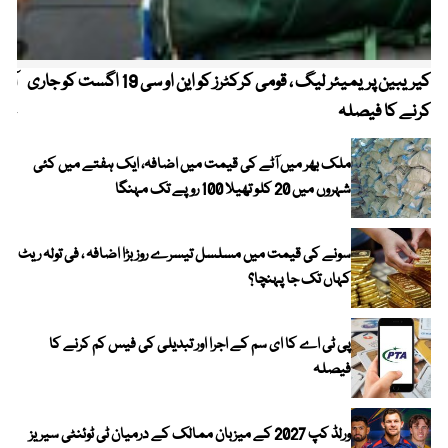
کیریبین پریمیئر لیگ ، قومی کرکٹرز کو این او سی 19 اگست کو جاری
آز
کرنے کا فیصلہ
چھی
ملک بھر میں آٹے کی قیمت میں اضافہ، ایک ہفتے میں کئی
شہروں میں 20 کلو تھیلا 100 روپے تک مہنگا
سونے کی قیمت میں مسلسل تیسرے روز بڑا اضافہ ، فی تولہ ریٹ
کہاں تک جا پہنچا؟
پی ٹی اے کا ای سم کے اجرا اور تبدیلی کی فیس کم کرنے کا
فیصلہ
ورلڈ کپ 2027 کے میزبان ممالک کے درمیان ٹی ٹوئنٹی سیریز