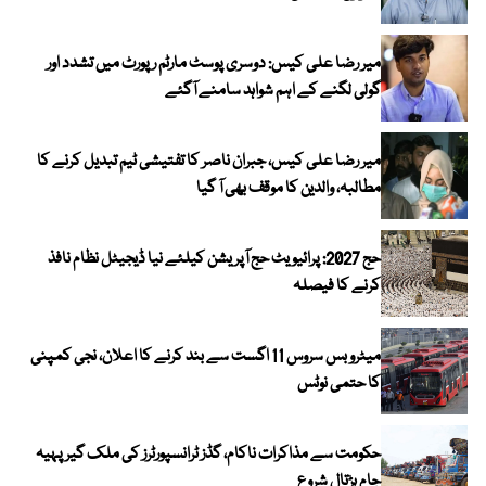
میر رضا علی کیس: دوسری پوسٹ مارٹم رپورٹ میں تشدد اور
گولی لگنے کے اہم شواہد سامنے آگئے
میر رضا علی کیس، جبران ناصر کا تفتیشی ٹیم تبدیل کرنے کا
مطالبہ، والدین کا موقف بھی آ گیا
حج 2027: پرائیویٹ حج آپریشن کیلئے نیا ڈیجیٹل نظام نافذ
کرنے کا فیصلہ
میٹرو بس سروس 11 اگست سے بند کرنے کا اعلان، نجی کمپنی
کا حتمی نوٹس
حکومت سے مذاکرات ناکام، گڈز ٹرانسپورٹرز کی ملک گیر پہیہ
جام ہڑتال شروع