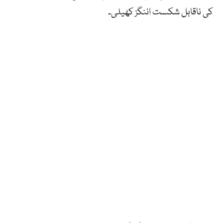
کی ناقابل شکست اننگز کھیلی۔