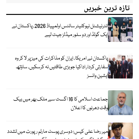
تازہ ترین خبریں
انٹرنیشنل نیوکلیئر سائنس اولمپیاڈ 2026، پاکستان نے
ایک گولڈ اور دو سلور میڈلز جیت لیے
پاکستان نے امریکا، ایران کو مذاکرات کی میز پر لا کر وہ
سفارتی کردار اداکیا جو بڑی طاقتیں نہ کرسکیں، ساؤتھ
ایشین وائسز
جماعت اسلامی کا 16 اگست سے ملک بھر میں بیک
وقت دھرنوں کا اعلان
میر رضا علی کیس: دوسری پوسٹ مارٹم رپورٹ میں تشدد