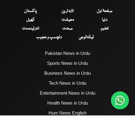
صفحۂ اول
تازہ ترین
پاکستان
دنیا
معیشت
کھیل
تعلیم
صحت
انٹرٹینمنٹ
ٹیکنالوجی
دلچسپ و عجیب
Pakistan News in Urdu
Sports News in Urdu
Business News in Urdu
Tech News in Urdu
Entertainment News in Urdu
Health News in Urdu
Hum News English