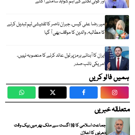
اور گولی لگنے کے اہم شواہد سامنے آگئے
میر رضا علی کیس، جبران ناصر کا تفتیشی ٹیم تبدیل کرنے
کا مطالبہ، والدین کا موقف بھی آ گیا
ایران کا آبنائے ہرمز پر ٹول عائد کرنے کا منصوبہ نہیں،
امریکی نائب صدر
ہمیں فالو کریں
WhatsApp
Twitter
Facebook
Faceboo
متعلقہ خبریں
جماعت اسلامی کا 16 اگست سے ملک بھر میں بیک وقت
دھرنوں کا اعلان