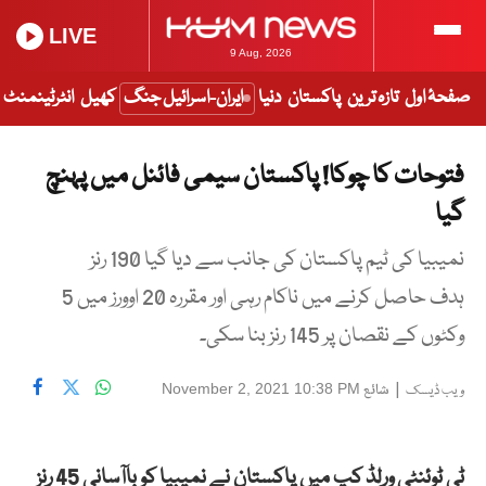
LIVE
9 Aug, 2026
صفحۂ اول
تازہ ترین
پاکستان
دنیا
ایران-اسرائیل جنگ
کھیل
انٹرٹینمنٹ
فتوحات کا چوکا! پاکستان سیمی فائنل میں پہنچ
گیا
نمیبیا کی ٹیم پاکستان کی جانب سے دیا گیا 190 رنز
ہدف حاصل کرنے میں ناکام رہی اور مقررہ 20 اوورز میں 5
وکٹوں کے نقصان پر 145 رنز بنا سکی۔
|
شائع
November 2, 2021 10:38 PM
ویب ڈیسک
ٹی ٹوئنٹی ورلڈ کپ میں پاکستان نے نمیبیا کو باآسانی 45 رنز