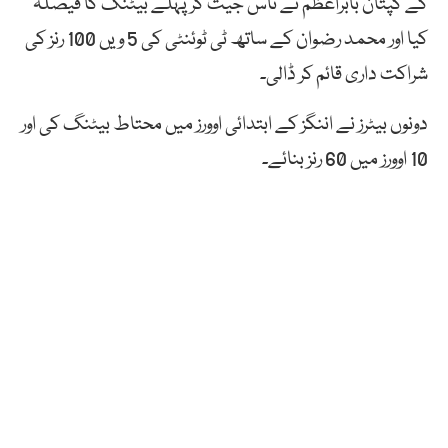
کے کپتان بابراعظم نے ٹاس جیت کر پہلے بیٹنگ کا فیصلہ
کیا اور محمد رضوان کے ساتھ ٹی ٹوئنٹی کی 5 ویں 100 رنز کی
شراکت داری قائم کر ڈالی۔
دونوں بیٹرز نے اننگز کے ابتدائی اوورز میں محتاط بیٹنگ کی اور
10 اوورز میں 60 رنز بنائے۔