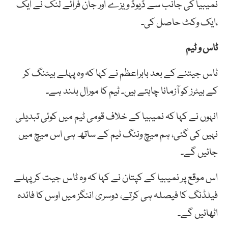
نمیبیا کی جانب سے ڈیوڈ ویزے اور جان فرائے لنک نے ایک
،ایک وکٹ حاصل کی۔
ٹاس و ٹیم
ٹاس جیتنے کے بعد بابراعظم نے کہا کہ وہ پہلے بیٹنگ کر
کے بیٹرز کو آزمانا چاہتے ہیں۔ ٹیم کا مورال بلند ہے۔
انہوں نے کہا کہ نمیبیا کے خلاف قومی ٹیم میں کوئی تبدیلی
نہیں کی گئی، ہم میچ وننگ ٹیم کے ساتھ ہی اس میچ میں
جائیں گے۔
اس موقع پر نمیبیا کے کپتان نے کہا کہ وہ ٹاس جیت کر پہلے
فیلڈنگ کا فیصلہ ہی کرتے، دوسری اننگز میں اوس کا فائدہ
اٹھائیں گے۔