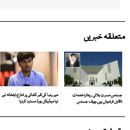
متعلقہ خبریں
میر رضا کی قبر کشائی پر تنازع،اہلخانہ نے
جسٹس مسرت ہلالی ریٹائر؛خدمات
نیا میڈیکل بورڈ مسترد کردیا
ناقابل فراموش ہیں،چیف جسٹس