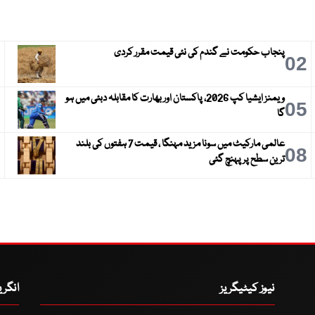
پنجاب حکومت نے گندم کی نئی قیمت مقرر کردی
3
02
ویمنز ایشیا کپ 2026، پاکستان اور بھارت کا مقابلہ دبئی میں ہو
6
05
گا
عالمی مارکیٹ میں سونا مزید مہنگا ، قیمت 7 ہفتوں کی بلند
9
08
ترین سطح پر پہنچ گئی
نیوز کیٹیگریز
انگر