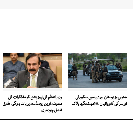
جنوبی وزیرستان اور دیر میں سکیورٹی
وزیراعظم کی اپوزیشن کو مذاکرات کی
فورسز کی کارروائیاں ، 10دہشتگرد ہلاک
دعوت، اوپن ایجنڈے پر بات ہوگی، طارق
فضل چودھری