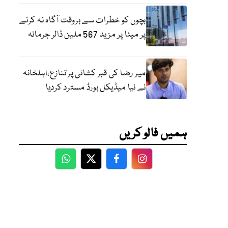
بچوں کو خطرات سے بروقت آگاہ نہ کرنے
پر میٹا پر مزید 567 ملین ڈالر جرمانہ
میر رضا کی قبر کشائی پر تنازع،اہلخانہ
نے نیا میڈیکل بورڈ مسترد کردیا
ہمیں فالو کریں
WhatsApp
Twitter
Facebook
Facebook