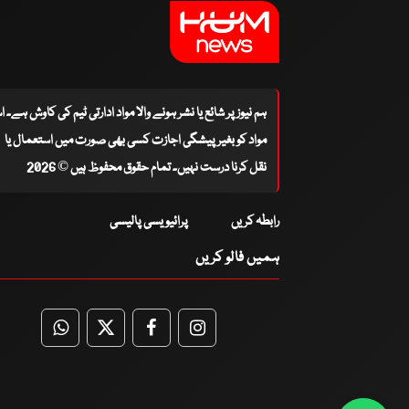
ہم نیوز پر شائع یا نشر ہونے والا مواد ادارتی ٹیم کی کاوش ہے۔ 
مواد کو بغیر پیشگی اجازت کسی بھی صورت میں استعمال یا
نقل کرنا درست نہیں۔ تمام حقوق محفوظ ہیں © 2026
رابطہ کریں
پرائیویسی پالیسی
ہمیں فالو کریں
WhatsApp
Twitter
Facebook
Facebook