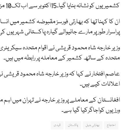
کشمیریوں کو نشانہ بنایا گیا۔15اکتوبر سے اب تک10 مزید مقبوضہ کشمیر میں کشمیریوں کو شہید کیا گیا۔
ان کا کہنا تھا کہ بھارتی فورسز مقبوضہ کشمیر میں انس
پراسرار طور پر مارے جانیوالے گیارہ پاکستانی شہریوں کی
متحدہ کے ساتھ کشمیر کے معاملہ پر رابطہ میں ہیں۔
عاصم افتخار نے کہا کہ وزیر خارجہ شاہ محمود قریشی نے
اعلانات کیے ہیں۔
افغانستان کے معاملے پر وزیر خارجہ نے تہران میں اہم 
ورزیوں کواجاگرکیا گیا ہے۔
احتجاج
بھارتی جیل
پاکستان
قیدی