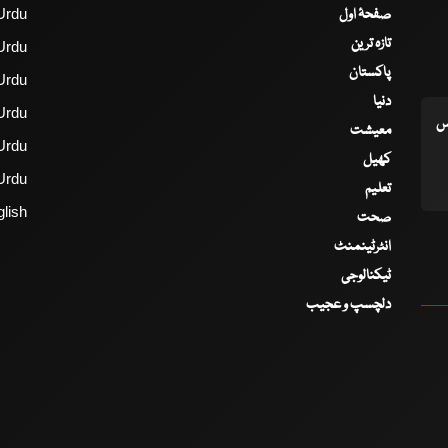
صفحۂ اول
Urdu
تازہ ترین
Urdu
پاکستان
Urdu
دنیا
Urdu
اس
معیشت
Urdu
کھیل
Urdu
تعلیم
lish
صحت
انٹرٹینمنٹ
ٹیکنالوجی
دلچسپ و عجیب