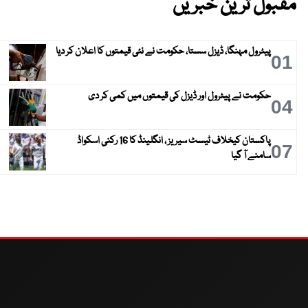
مقبول ترین خبریں
پیٹرول مہنگا، ڈیزل سستا، حکومت نے نئی قیمتوں کا اعلان کر دیا
01
حکومت نے پیٹرول اور ڈیزل کی قیمتوں میں کمی کر دی
04
پاکستان کیخلاف ٹیسٹ سیریز ، انگلینڈ کا 16 رکنی اسکواڈ
07
سامنے آ گیا