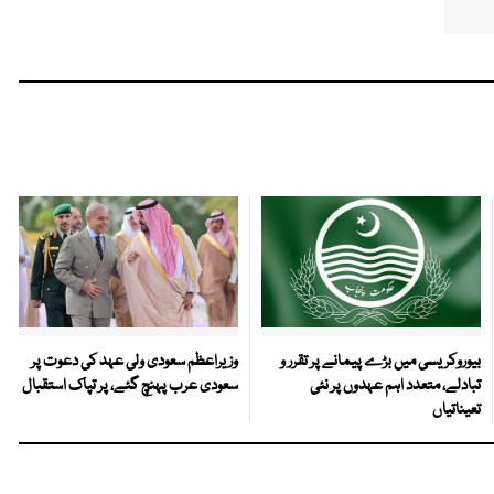
بیوروکریسی میں بڑے پیمانے پر تقرر و
وزیراعظم سعودی ولی عہد کی دعوت پر
تبادلے، متعدد اہم عہدوں پر نئی
سعودی عرب پہنچ گئے، پر تپاک استقبال
تعیناتیاں