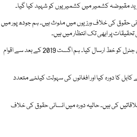
انی حقوق کی خلاف ورزیوں میں ملوث ہیں۔ ہم جودھ پور میں
 تحقیقات پر ابھی تک انتظار میں ہیں۔
وزیر خارجہ شاہ محمود قریشی نے اقوام متحدہ سیکریٹری جنرل کو خط ارسال کیا۔ ہم اگست 2019 کے بعد سے اقوام
 کابل کا دورہ کیا اور افغانوں کی سہولت کیلئے متعدد
ملاقاتیں کی ہیں۔ حالیہ دورہ میں انسانی حقوق کی خلاف