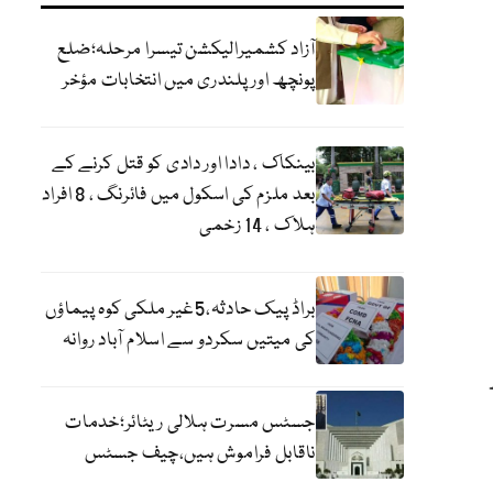
آزاد کشمیرالیکشن تیسرا مرحلہ؛ضلع
پونچھ اور پلندری میں انتخابات مؤخر
بینکاک ، دادا اور دادی کو قتل کرنے کے
بعد ملزم کی اسکول میں فائرنگ ، 8 افراد
ہلاک ، 14 زخمی
براڈ پیک حادثہ،5غیر ملکی کوہ پیماؤں
کی میتیں سکردو سے اسلام آباد روانہ
جسٹس مسرت ہلالی ریٹائر؛خدمات
ناقابل فراموش ہیں،چیف جسٹس