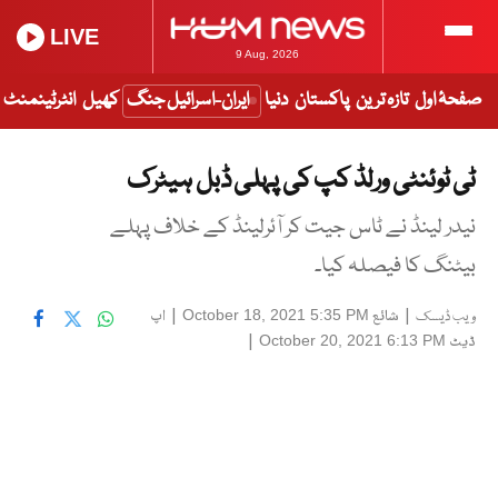
LIVE
9 Aug, 2026
صفحۂ اول
تازہ ترین
پاکستان
دنیا
ایران-اسرائیل جنگ
کھیل
انٹرٹینمنٹ
ٹی ٹوئنٹی ورلڈ کپ کی پہلی ڈبل ہیٹرک
نیدر لینڈ نے ٹاس جیت کر آئرلینڈ کے خلاف پہلے
بیٹنگ کا فیصلہ کیا۔
|
شائع
|
اپ
October 18, 2021 5:35 PM
ویب ڈیسک
ڈیٹ
|
October 20, 2021 6:13 PM