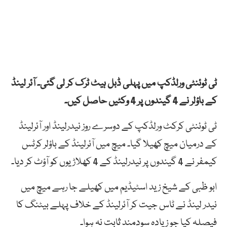
ٹی ٹوئنٹی ورلڈکپ میں پہلی ڈبل ہیٹ ٹرک کر لی گئی۔ آئر لینڈ
کے باؤلر نے 4 گیندوں پر 4 وکٹیں حاصل کیں۔
ٹی ٹوئنٹی کرکٹ ورلڈکپ کے دوسرے روز نیدرلینڈ اور آئرلینڈ
کے درمیان میچ کھیلا گیا۔ میچ میں آئرلینڈ کے باؤلر کرٹس
کیمفر نے 4 گیندوں پر نیدرلینڈ کے 4 کھلاڑیوں کو آؤٹ کر دیا۔
ابو ظبی کے شیخ زید اسٹیڈیم میں کھیلے جا رہے میچ میں
نیدر لینڈ نے ٹاس جیت کر آئرلینڈ کے خلاف پہلے بیٹنگ کا
فیصلہ کیا جو زیادہ سودمند ثابت نہ ہوا۔