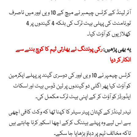
آئر لینڈ کے کرٹس چیمبر نے میچ کے 10 ویں اوور میں ناصرف
ٹورنامنٹ کی پہلی ہیٹ ٹرک کی بلکہ 4 گیندوں پر 4
کھلاڑیوں کو آؤٹ کیا۔
یہ بھی پڑھیں:
رکی پونٹنگ نے بھارتی ٹیم کا کوچ بننے سے
انکار کر دیا
کرٹس چیمپر نے 10 ویں اوور کی دوسری گیند پر پہلے ایکرمین
کو آؤٹ کیا پھر اگلی دو گیندوں پر ٹین ڈوس ہیٹ اور اسکاٹ
ایڈورڈز کو آؤٹ کر کے اپنی ہیٹ ٹرک مکمل کی۔
نیدر لینڈز کے کپتان پیٹر سیلر کا کہنا تھا کہ وکٹ کافی اچھی
ہے اس لیے وہ پہلے بیٹنگ کرکے اچھا اسکور کرنا چاہتے ہیں
تاکہ مخالف ٹیم پر دباؤ بڑھایا جا سکے۔