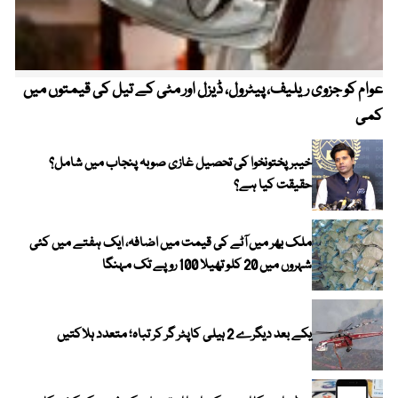
عوام کو جزوی ریلیف، پیٹرول، ڈیزل اور مٹی کے تیل کی قیمتوں میں
4 روز میں سونے کی قیمت میں بڑا اضافہ
کمی
خیبر پختونخوا کی تحصیل غازی صوبہ پنجاب میں شامل؟
حقیقت کیا ہے؟
ملک بھر میں آٹے کی قیمت میں اضافہ، ایک ہفتے میں کئی
شہروں میں 20 کلو تھیلا 100 روپے تک مہنگا
یکے بعد دیگرے 2 ہیلی کاپٹر گر کر تباہ؛ متعدد ہلاکتیں