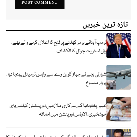
تازہ ترین خبریں
ٹرمپ آبنائے ہرمز کھلنے پر فتح کا اعلان کرنے والے تھے،
وال اسٹریٹ جرنل کا انکشاف
شرارتی بچے نے جہاز کو رن وے سے واپس ٹرمینل پہنچا دیا،
پرواز منسوخ
خیبرپختونخوا کے سرکاری ملازمین اور پنشنرز کیلئے بڑی
خوشخبری، الاؤنس اور پنشن میں اضافہ