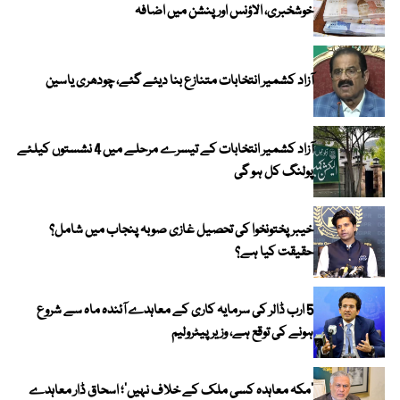
خوشخبری، الاؤنس اور پنشن میں اضافہ
آزاد کشمیر انتخابات متنازع بنا دیئے گئے، چودھری یاسین
آزاد کشمیر انتخابات کے تیسرے مرحلے میں 4 نشستوں کیلئے
پولنگ کل ہو گی
خیبر پختونخوا کی تحصیل غازی صوبہ پنجاب میں شامل؟
حقیقت کیا ہے؟
5 ارب ڈالر کی سرمایہ کاری کے معاہدے آئندہ ماہ سے شروع
ہونے کی توقع ہے، وزیر پیٹرولیم
‘مکہ معاہدہ کسی ملک کے خلاف نہیں’؛ اسحاق ڈار معاہدے