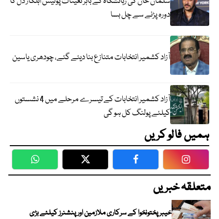
سلمان خان کی رہائشگاہ کے باہر تعینات پولیس اہلکار دل کا
دورہ پڑنے سے چل بسا
آزاد کشمیر انتخابات متنازع بنا دیئے گئے، چودھری یاسین
آزاد کشمیر انتخابات کے تیسرے مرحلے میں 4 نشستوں
کیلئے پولنگ کل ہو گی
ہمیں فالو کریں
WhatsApp
Twitter
Facebook
Faceboo
متعلقہ خبریں
خیبرپختونخوا کے سرکاری ملازمین اور پنشنرز کیلئے بڑی