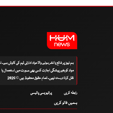
ہم نیوز پر شائع یا نشر ہونے والا مواد ادارتی ٹیم کی کاوش ہے۔ 
مواد کو بغیر پیشگی اجازت کسی بھی صورت میں استعمال یا
نقل کرنا درست نہیں۔ تمام حقوق محفوظ ہیں © 2026
رابطہ کریں
پرائیویسی پالیسی
ہمیں فالو کریں