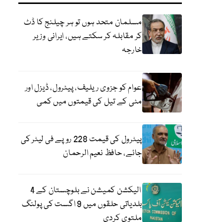
مسلمان متحد ہوں تو ہر چیلنج کا ڈٹ
کر مقابلہ کر سکتے ہیں، ایرانی وزیر
خارجہ
عوام کو جزوی ریلیف، پیٹرول، ڈیزل اور
مٹی کے تیل کی قیمتوں میں کمی
پیٹرول کی قیمت 228 روپے فی لیٹر کی
جائے، حافظ نعیم الرحمان
الیکشن کمیشن نے بلوچستان کے 4
بلدیاتی حلقوں میں 9 اگست کی پولنگ
ملتوی کردی