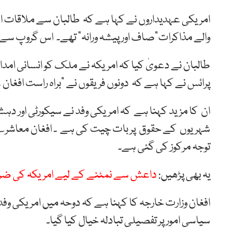
امریکی عہدیداروں نے کہا ہے کہ طالبان سے ملاقات ان
والے مذاکرات”صاف اور پیشہ ورانہ” تھے۔ اس گروپ سے م
طالبان نے دعویٰ کیا کہ امریکہ نے ملک کو انسانی امداد
پرائس نے کہا ہے کہ دونوں فریقوں نے “براہ راست افغان ع
ان کا مزید کہنا ہے کہ امریکی وفد نے سیکورٹی اور د
شہریوں کے حقوق پر بات چیت کی ہے ۔ افغان معاشرے ک
توجہ مرکوز کی گئی ہے۔
یہ بھی پڑھیں:
داعش سے نمٹنے کے لیے امریکہ کی ضرور
سیاسی امور پر تفصیلی تبادلہ خیال کیا گیا۔