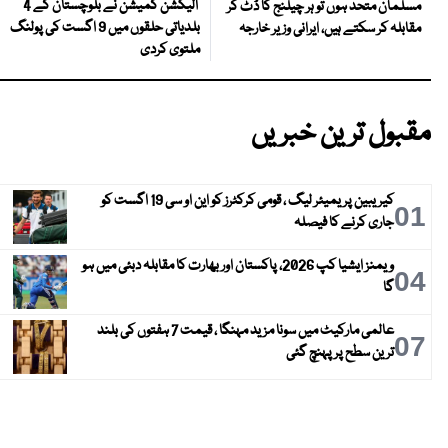
الیکشن کمیشن نے بلوچستان کے 4
مسلمان متحد ہوں تو ہر چیلنج کا ڈٹ کر
بلدیاتی حلقوں میں 9 اگست کی پولنگ
مقابلہ کر سکتے ہیں، ایرانی وزیر خارجہ
ملتوی کردی
مقبول ترین خبریں
کیریبین پریمیئر لیگ ، قومی کرکٹرز کو این او سی 19 اگست کو
01
جاری کرنے کا فیصلہ
ویمنز ایشیا کپ 2026، پاکستان اور بھارت کا مقابلہ دبئی میں ہو
04
گا
عالمی مارکیٹ میں سونا مزید مہنگا ، قیمت 7 ہفتوں کی بلند
07
ترین سطح پر پہنچ گئی