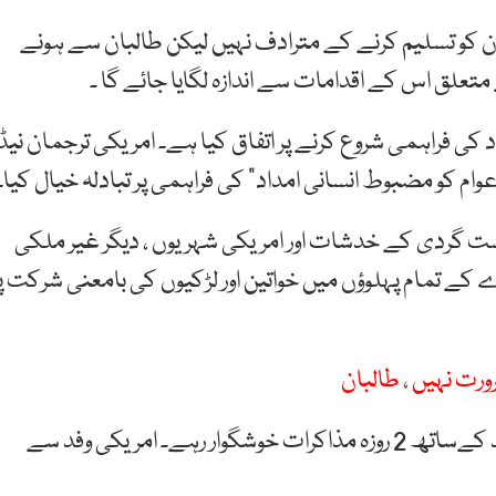
 کو تسلیم کرنے کے مترادف نہیں لیکن طالبان سے ہونے
تعلق اس کے اقدامات سے اندازہ لگایا جائے گا ۔
 کی فراہمی شروع کرنے پر اتفاق کیا ہے۔ امریکی ترجمان نیڈ
وام کو مضبوط انسانی امداد” کی فراہمی پر تبادلہ خیال کیا۔
ہشت گردی کے خدشات اور امریکی شہریوں ، دیگر غیر ملکی
ے تمام پہلوؤں میں خواتین اور لڑکیوں کی بامعنی شرکت پ
ت نہیں ، طالبان
افغان وزارت خارجہ کا کہنا ہے کہ دوحہ میں امریکی وفد کےساتھ 2 روزہ مذاکرات خوشگوار رہے۔ امریکی وفد سے