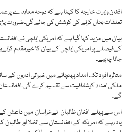
افغان وزارت خارجہ کا کہنا ہے کہ دوحہ معاہد ے پرعم
تعلقات بحال کرنے کی کوشش کی جائے گی۔ضرورت پڑی ت
بیان میں مزید کہا گیا ہے کہ امریکی ایلچی نے افغانستا
کےفیصلے پر امریکی ایلچی کے بیان کا خیرمقدم کرتےہ
جانا چاہیے۔
متاثرہ افراد تک امداد پہنچانے میں خیراتی اداروں کے س
ملکی امداد کوشفافیت سے تقسیم کرے گی۔افغانستان می
گے۔
اس سے پہلے افغان ظالبان نےخراسان میں داعش کے خلاف
یاد رہے کہ امریکہ کے افغانستان سے انخلا اور طالبان ک