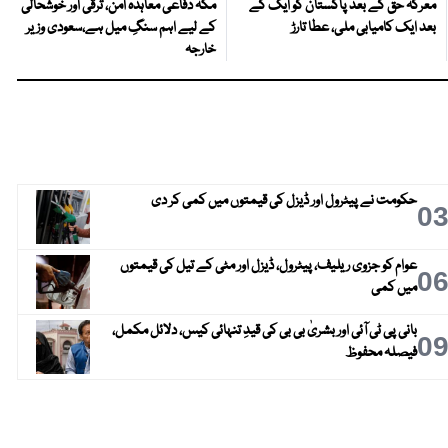
معرکہ حق کے بعد پاکستان کو ایک کے
مکہ دفاعی معاہدہ امن، ترقی اور خوشحالی
بعد ایک کامیابی ملی، عطا تارڑ
کے لیے اہم سنگِ میل ہے،سعودی وزیر
خارجہ
حکومت نے پیٹرول اور ڈیزل کی قیمتوں میں کمی کر دی
0
عوام کو جزوی ریلیف، پیٹرول، ڈیزل اور مٹی کے تیل کی قیمتوں
0
میں کمی
بانی پی ٹی آئی اور بشریٰ بی بی کی قیدِ تنہائی کیس، دلائل مکمل،
0
فیصلہ محفوظ