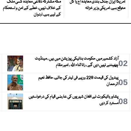
امریکا ایران جنگ بندی معاہدہ آج یا کل
مکہ مشترکہ دفاعی معاہدہ کسی ملک
متوقع ہے، امریکی وزیر خزانہ
کے خلاف نہیں، خطے کے امن و استحکام
کے لیے ہے، اردوان
آزاد کشمیر میں حکومت بنانیکی پوزیشن میں ہیں ، مینڈیٹ
3
02
چھیننے نہیں دیں گے ، رانا ثناء اللہ ، امیر مقام
پیٹرول کی قیمت 228 روپے فی لیٹر کی جائے، حافظ نعیم
6
05
الرحمان
پشاور ہائیکورٹ نے افغان شہریوں کی عارضی قیام کی درخواستیں
9
08
مسترد کر دیں