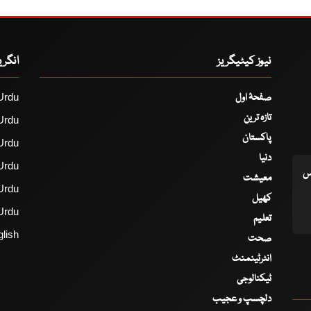
نیوز کیٹیگریز
انگر
صفحۂ اول
Urdu
تازہ ترین
Urdu
پاکستان
Urdu
دنیا
Urdu
اس
معیشت
Urdu
کھیل
Urdu
تعلیم
lish
صحت
انٹرٹینمنٹ
ٹیکنالوجی
دلچسپ و عجیب