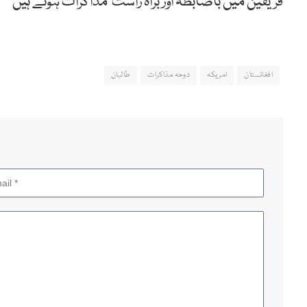
فریقین میں باضابطہ اور براہ راست مذاکرات ہوئے ہیں
افغانستان
امریکہ
دوحہ مذاکرات
طالبان