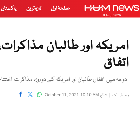
صفحۂ اول
تازہ ترین
پاکستان
8 Aug, 2026
امریکہ اور طالبان مذاکرات، 
اتفاق
دوحہ میں افغان طالبان اور امریکہ کے دو روزہ مذاکرات اختتام
|
شائع
October 11, 2021 10:10 AM
ویب ڈیسک