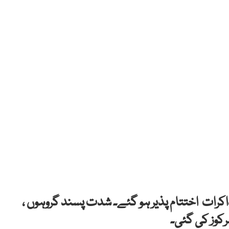
اکرات اختتام پذیر ہو گئے۔ ش
دت پسند گروہوں ،
مرکوز کی گئی۔