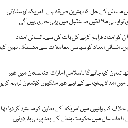
ل مسائل کے حل کا بہترین طریقہ ہے۔ امریکہ اورسفارتی
و ایسی ملاقاتیں مستقبل میں بھی جاری رہیں گی۔
 ن کو امداد فراہم کرنے کی بات کی ہے۔ انسانی امداد
یں۔ انسانی امداد کو سیاسی معاملات سے منسلک نہیں کیا
اتھ تعاون کیاجائےگا ۔اسلامی امارات افغانستان میں غیر
ں امداد پہنچانے کے لیے غیر ملکیوں کوتعاون فراہم کریں
 کارروائیوں میں امریکہ کے تعاون کو مسترد کر دیا تھا۔
ے افغانستان میں حکومت بنانے کے بعد پہلی بار دونوں