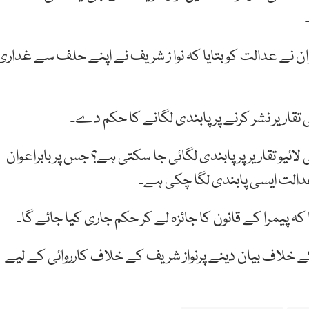
ن نے عدالت کو بتایا کہ نوا ز شریف نے اپنے حلف سے غداری
 تقاریر نشر کرنے پر پابندی لگانے کا حکم دے۔
ائیو تقاریر پر پابندی لگائی جا سکتی ہے؟ جس پر بابراعوان
دالت ایسی پابندی لگا چکی ہے۔
ہ پیمرا کے قانون کا جائزہ لے کر حکم جاری کیا جائے گا۔
ے خلاف بیان دینے پرنواز شریف کے خلاف کارروائی کے لیے