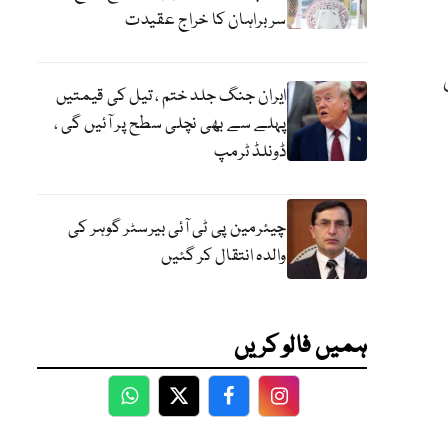
سربراہان کا خراج عقیدت
ایران جنگ جلد ختم ، تیل کی قیمتیں
پہلے سے بھی نچلی سطح پر آئیں گی ،
ڈونلڈ ٹرمپ
چیئرمین پی ٹی آئی بیرسٹر گوہر کی
والدہ انتقال کر گئیں
ہمیں فالو کریں
WhatsApp
Twitter
Facebook
Facebook