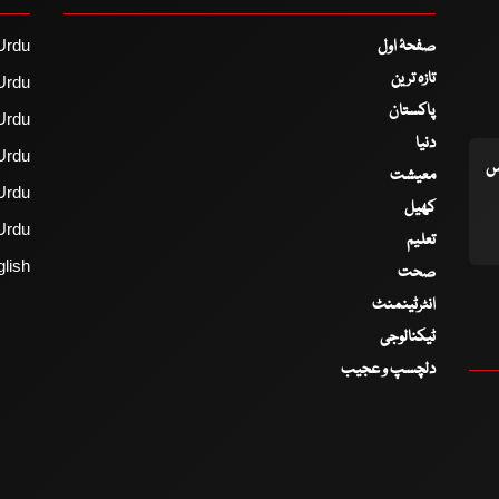
صفحۂ اول
Urdu
تازہ ترین
Urdu
پاکستان
Urdu
دنیا
Urdu
اس
معیشت
Urdu
کھیل
Urdu
تعلیم
lish
صحت
انٹرٹینمنٹ
ٹیکنالوجی
دلچسپ و عجیب