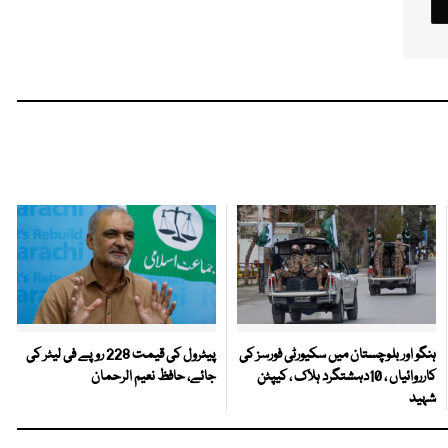
ہنگو اور بلوچستان میں سکیورٹی فورسز کی
پیٹرول کی قیمت 228 روپے فی لیٹر کی
کارروائیاں ، 10دہشتگرد ہلاک ، کیپٹن
جائے، حافظ نعیم الرحمان
شہید