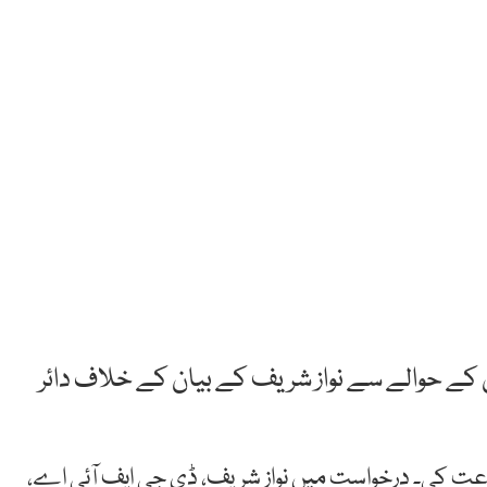
وں کے حوالے سے نواز شریف کے بیان کے خلاف دائر
ت کی۔ درخواست میں نواز شریف، ڈی جی ایف آئی اے،