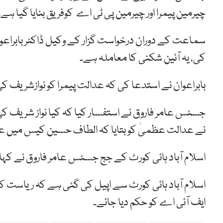
چیرمین پیمرا اور چیرمین پی ٹی اے کوفریق بنایا گیا ہے۔
سماعت کے دوران درخواست گزار کے وکیل ڈاکٹر بابراعوا
کی، یہ آئین شکنی کا معاملہ ہے۔
بابراعوان نے استدعا کی کہ عدالت پیمرا کو نوازشریف کی
جسٹس عامر فاروق نے استفسار کیا کہ کیا نواز شریف کی ل
نے عدالت عظمیٰ کو بتایا کہ الطاف حسین کیس میں ع
اسلام آباد ہائی کورٹ کے جج جسٹس عامر فاروق نے کہا ک
اسلام آباد ہائی کورٹ سے اپیل کی گئی ہے کہ ریاست ک
ایف آئی اے کو حکم دیا جائے۔