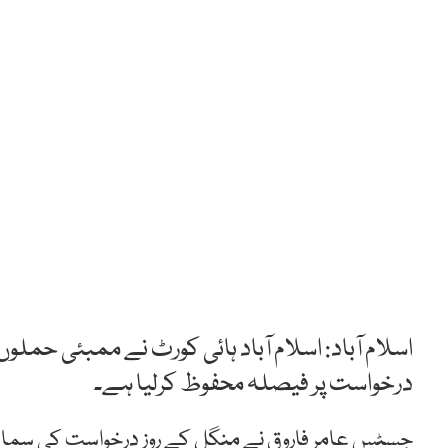
اسلام آباد: اسلام آباد ہائی کورٹ نے ممبئی حمل
درخواست پر فیصلہ محفوظ کرلیا ہے۔
جسٹس عامر فاروق نے منگل کے روز درخواست کی سماع