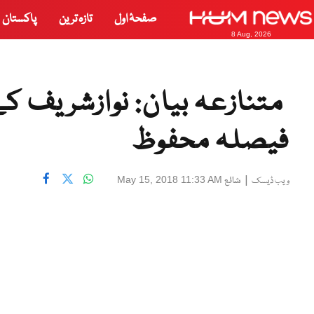
صفحۂ اول
تازہ ترین
پاکستان
8 Aug, 2026
متنازعہ بیان: نوازشریف کے
فیصلہ محفوظ
|
شائع
May 15, 2018 11:33 AM
ویب ڈیسک