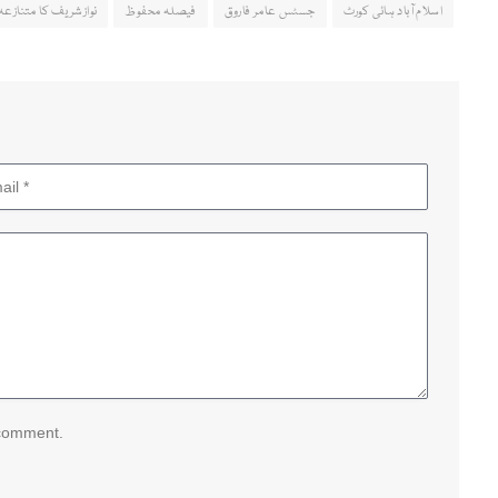
اسلام آباد ہائی کورٹ
جسٹس عامر فاروق
فیصلہ محفوظ
نوازشریف کا متنازعہ 
 comment.