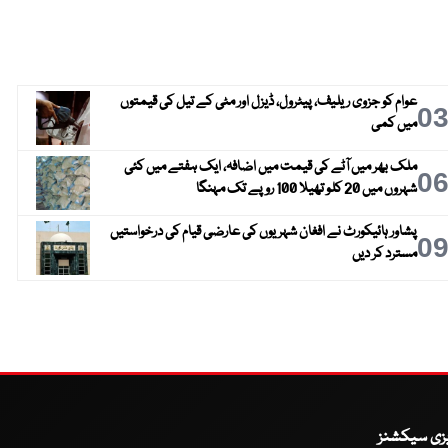
عوام کو جزوی ریلیف، پیٹرول، ڈیزل اور مٹی کے تیل کی قیمتوں
0
میں کمی
ملک بھر میں آٹے کی قیمت میں اضافہ، ایک ہفتے میں کئی
0
شہروں میں 20 کلو تھیلا 100 روپے تک مہنگا
پشاور ہائیکورٹ نے افغان شہریوں کی عارضی قیام کی درخواستیں
0
مسترد کر دیں
یزی سیکشنز