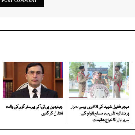
میجر طفیل شہید کی 68 ویں برسی ، مزار
چیئرمین پی ٹی آئی بیرسٹر گوہر کی والدہ
پر دعائیہ تقریب ، مسلح افواج کے
انتقال کر گئیں
سربراہان کا خراج عقیدت