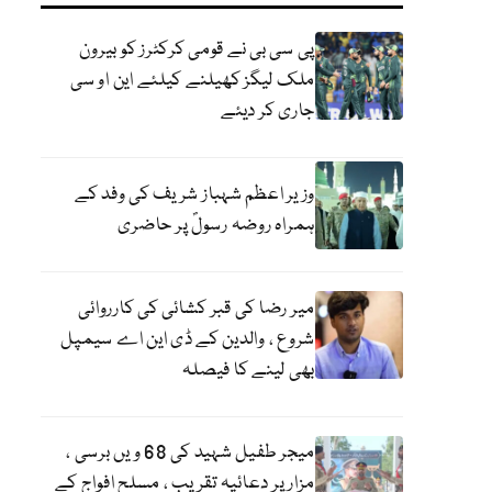
پی سی بی نے قومی کرکٹرز کو بیرون
ملک لیگز کھیلنے کیلئے این او سی
جاری کر دیئے
وزیر اعظم شہباز شریف کی وفد کے
ہمراہ روضہ رسولؐ پر حاضری
میر رضا کی قبر کشائی کی کارروائی
شروع ، والدین کے ڈی این اے سیمپل
بھی لینے کا فیصلہ
میجر طفیل شہید کی 68 ویں برسی ،
مزار پر دعائیہ تقریب ، مسلح افواج کے