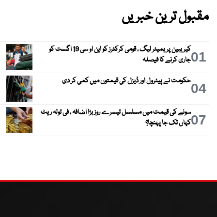
مقبول ترین خبریں
کیریبین پریمیئر لیگ ، قومی کرکٹرز کو این او سی 19 اگست کو
01
جاری کرنے کا فیصلہ
حکومت نے پیٹرول اور ڈیزل کی قیمتوں میں کمی کر دی
04
سونے کی قیمت میں مسلسل تیسرے روز بڑا اضافہ ، فی تولہ ریٹ
07
کہاں تک جا پہنچا؟