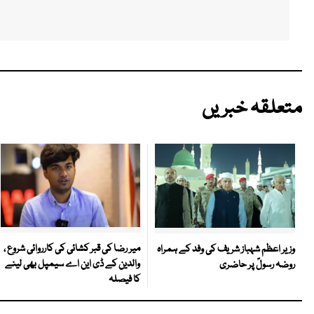
متعلقہ خبریں
میر رضا کی قبر کشائی کی کارروائی شروع ،
وزیر اعظم شہباز شریف کی وفد کے ہمراہ
والدین کے ڈی این اے سیمپل بھی لینے
روضہ رسولؐ پر حاضری
کا فیصلہ