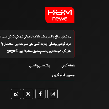
ہم نیوز پر شائع یا نشر ہونے والا مواد ادارتی ٹیم کی کاوش ہے۔ 
مواد کو بغیر پیشگی اجازت کسی بھی صورت میں استعمال یا
نقل کرنا درست نہیں۔ تمام حقوق محفوظ ہیں © 2026
رابطہ کریں
پرائیویسی پالیسی
ہمیں فالو کریں
WhatsApp
Twitter
Facebook
Facebook