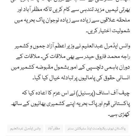
بھرتی ٹیمیں مزید تندہی سے کام کریں تاکہ مظفر آباد اور
ملحقہ علاقوں سے زیادہ سے زیادہ نوجوان پاک بحریہ میں
شمولیت اختیار کریں۔
وائس ایڈمرل عبدالعلیم نے وزیر اعظم آزاد جموں و کشمیر
راجہ محمد فاروق حیدر سے بھی ملاقات کی۔ ملاقات کے
دوران باہمی دلچسپی کے امور بشمول مقبوضہ کشمیر میں
انسانی حقوق کی پامالیوں پر تبادلہ خیال کیا گیا۔
چیف آف اسٹاف (پرسنیل) نے اس عزم کا اعادہ کیا کہ
پاکستانی قوم اور پاک بحریہ اپنے کشمیری بھائیوں کے ساتھ
کھڑی ہے۔
پاکستان نیوی ریکروٹمنٹ اینڈ سلیکشن سنٹر
مظفر آباد
وائس ایڈمرل عبدالعلیم