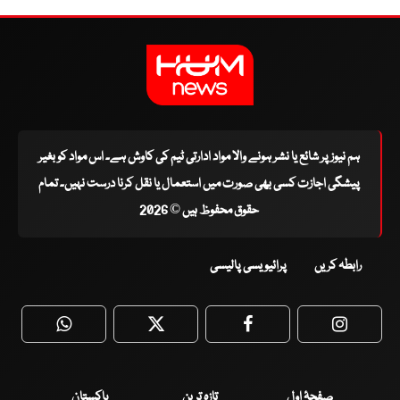
ہم نیوز پر شائع یا نشر ہونے والا مواد ادارتی ٹیم کی کاوش ہے۔ اس مواد کو بغیر
پیشگی اجازت کسی بھی صورت میں استعمال یا نقل کرنا درست نہیں۔ تمام
حقوق محفوظ ہیں © 2026
رابطہ کریں
پرائیویسی پالیسی
WhatsApp
Twitter
Facebook
Faceboo
صفحۂ اول
تازہ ترین
پاکستان