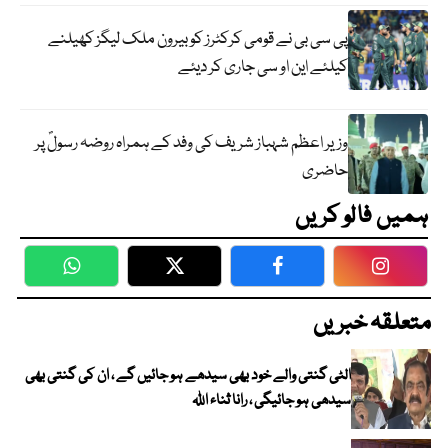
پی سی بی نے قومی کرکٹرز کو بیرون ملک لیگز کھیلنے
کیلئے این او سی جاری کر دیئے
وزیر اعظم شہباز شریف کی وفد کے ہمراہ روضہ رسولؐ پر
حاضری
ہمیں فالو کریں
WhatsApp
Twitter
Facebook
Faceboo
متعلقہ خبریں
الٹی گنتی والے خود بھی سیدھے ہو جائیں گے ، ان کی گنتی بھی
سیدھی ہو جائیگی ، رانا ثناء اللہ