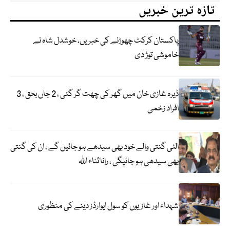
تازہ ترین خبریں
پاکستان کرکٹ چھوڑنے کی خبریں، خوشدل شاہ نے
خاموشی توڑ دی
ڈیرہ غازی خان میں گھر کی چھت گر گئی ، 2 جاں بحق ، 3
افراد زخمی
الٹی گنتی والے خود بھی سیدھے ہو جائیں گے ، ان کی گنتی
بھی سیدھی ہو جائیگی ، رانا ثناء اللہ
شہداء اور غازیوں کو سول ایوارڈز دینے کی منظوری