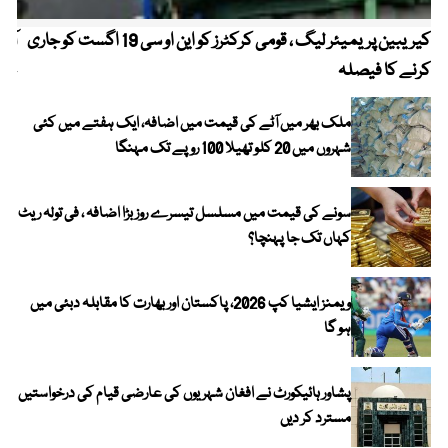
کیریبین پریمیئر لیگ ، قومی کرکٹرز کو این او سی 19 اگست کو جاری
آز
کرنے کا فیصلہ
چھی
ملک بھر میں آٹے کی قیمت میں اضافہ، ایک ہفتے میں کئی
شہروں میں 20 کلو تھیلا 100 روپے تک مہنگا
سونے کی قیمت میں مسلسل تیسرے روز بڑا اضافہ ، فی تولہ ریٹ
کہاں تک جا پہنچا؟
ویمنز ایشیا کپ 2026، پاکستان اور بھارت کا مقابلہ دبئی میں
ہو گا
پشاور ہائیکورٹ نے افغان شہریوں کی عارضی قیام کی درخواستیں
مسترد کر دیں