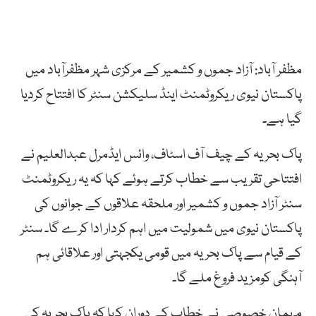
مظفر آباد: آزاد جموں و کشمیر کے مرکزی شہر مظفرآباد میں
پاکستان نیوی ریکروٹمنٹ اینڈ سلیکشن سنٹر کا افتتاح کردیا
گیا ہے۔
پاک بحریہ کے چیف آف اسٹاف، وائس ایڈمرل عبدالعلیم نے
افتتاحی تقریب سے خطاب کرتے ہوئے کہا کہ یہ ریکروٹمنٹ
سنٹر آزاد جموں و کشمیر اور ملحقہ علاقوں کے جوانوں کی
پاکستان نیوی میں شمولیت میں اہم کردار ادا کرے گا۔ سنٹر
کے قیام سے پاک بحریہ میں قومی یکجہتی اور علاقائی ہم
آہنگی کومزید فروغ ملے گا۔
مہمان خصوصی نے خطاب کے دوران کہا کہ پاک بحریہ کی