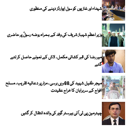
شہداء اور غازیوں کو سول ایوارڈز دینے کی منظوری
وزیر اعظم شہباز شریف کی وفد کے ہمراہ روضہ رسولؐ پر حاضری
میر رضا کی قبر کشائی مکمل ، لاش کے نمونے حاصل کر لئے
گئے
میجر طفیل شہید کی 68 ویں برسی ، مزار پر دعائیہ تقریب ، مسلح
افواج کے سربراہان کا خراج عقیدت
چیئرمین پی ٹی آئی بیرسٹر گوہر کی والدہ انتقال کر گئیں