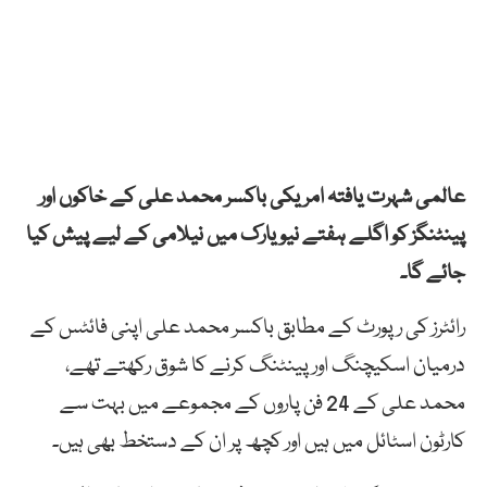
عالمی شہرت یافتہ امریکی باکسر محمد علی کے خاکوں اور
پینٹنگز کو اگلے ہفتے نیویارک میں نیلامی کے لیے پیش کیا
جائے گا۔
رائٹرز کی رپورٹ کے مطابق باکسر محمد علی اپنی فائٹس کے
درمیان اسکیچنگ اور پینٹنگ کرنے کا شوق رکھتے تھے،
محمد علی کے 24 فن پاروں کے مجموعے میں بہت سے
کارٹون اسٹائل میں ہیں اور کچھ پر ان کے دستخط بھی ہیں۔