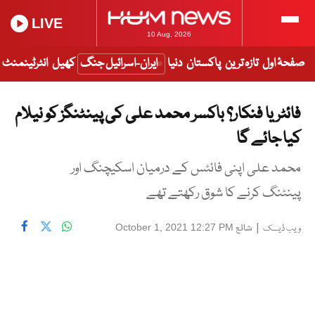
LIVE
10 Aug, 2026
صفحۂ اول
تازہ ترین
پاکستان
دنیا
ایران-اسرائیل جنگ
کھیل
انٹرٹینمنٹ
فائٹر یا فنکار؟ باکسر محمد علی کی پینٹنگز کو نیلام
کیا جائے گا
محمد علی اپنی فائٹس کے درمیان اسکیچنگ اور
پینٹنگ کرنے کا شوق رکھتے تھے
|
شائع
October 1, 2021 12:27 PM
ویب ڈیسک