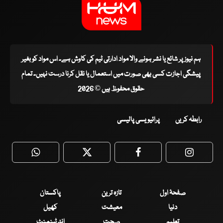
ہم نیوز پر شائع یا نشر ہونے والا مواد ادارتی ٹیم کی کاوش ہے۔ اس مواد کو بغیر
پیشگی اجازت کسی بھی صورت میں استعمال یا نقل کرنا درست نہیں۔ تمام
حقوق محفوظ ہیں © 2026
رابطہ کریں
پرائیویسی پالیسی
WhatsApp
Twitter
Facebook
Faceboo
صفحۂ اول
تازہ ترین
پاکستان
دنیا
معیشت
کھیل
تعلیم
صحت
انٹرٹینمنٹ