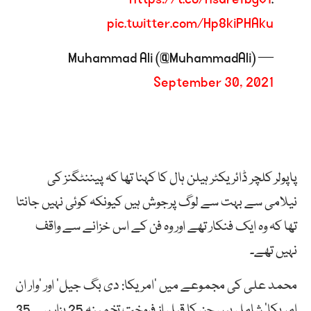
pic.twitter.com/Hp8kiPHAku
— Muhammad Ali (@MuhammadAli)
September 30, 2021
پاپولر کلچر ڈائریکٹر ہیلن ہال کا کہنا تھا کہ پیننٹگنز کی
نیلامی سے بہت سے لوگ پرجوش ہیں کیونکہ کوئی نہیں جانتا
تھا کہ وہ ایک فنکار تھے اور وہ فن کے اس خزانے سے واقف
نہیں تھے۔
محمد علی کی مجموعے میں ‘امریکا: دی بگ جیل’ اور ‘وار ان
امریکا’ شامل ہیں جن کا قبل از فروخت تخمینہ 25 ہزار سے 35