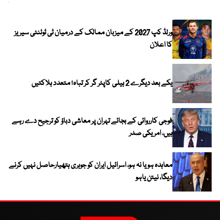
کیا
ورلڈ کپ 2027 کے میزبان ممالک کے درمیان ٹی ٹوئنٹی سیریز
کا اعلان
یکے بعد دیگرے 2 ہیلی کاپٹر گر کر تباہ؛ متعدد ہلاکتیں
فوجی کارروائی کے بجائے تہران پر معاشی دباؤ کو ترجیح دے رہے
ہیں، امریکی صدر
معاہدہ ہو یا نہ ہو، اسرائیل ایران کو جوہری ہتھیارحاصل نہیں کرنے
دیگا، نیتن یاہو