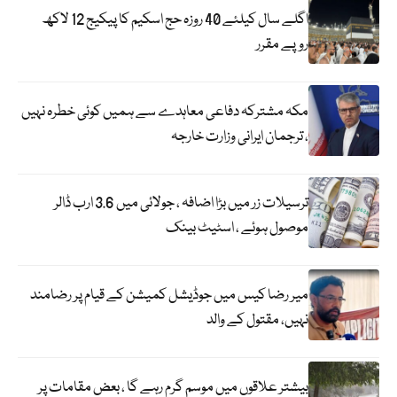
اگلے سال کیلئے 40 روزہ حج اسکیم کا پیکیج 12 لاکھ
روپے مقرر
مکہ مشترکہ دفاعی معاہدے سے ہمیں کوئی خطرہ نہیں
، ترجمان ایرانی وزارت خارجہ
ترسیلات زر میں بڑا اضافہ ، جولائی میں 3.6 ارب ڈالر
موصول ہوئے ، اسٹیٹ بینک
میر رضا کیس میں جوڈیشل کمیشن کے قیام پر رضامند
نہیں، مقتول کے والد
بیشتر علاقوں میں موسم گرم رہے گا ، بعض مقامات پر