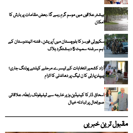
بیشتر علاقوں میں موسم گرم رہے گا ، بعض مقامات پر بارش کا
امکان
سکیورٹی فورسز کا بلوچستان میں آپریشن ، فتنہ الہندوستان کے
اہم سرغنہ سمیت 5 دہشتگرد ہلاک
آزاد کشمیر انتخابات کے تیسرے مرحلے کیلئے پولنگ جاری؛
پیپلز پارٹی کا ن لیگ پر دھاندلی کا الزام
اسحاق ڈار کا کینیڈین وزیر خارجہ سے ٹیلیفونک رابطہ، علاقائی
صورتحال پر تبادلہ خیال
مقبول ترین خبریں