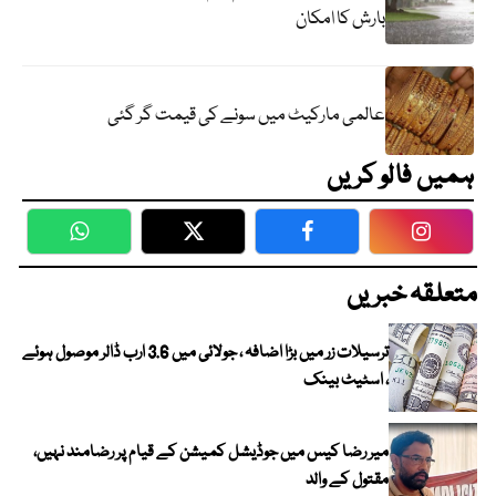
بارش کا امکان
عالمی مارکیٹ میں سونے کی قیمت گر گئی
ہمیں فالو کریں
WhatsApp
Twitter
Facebook
Faceboo
متعلقہ خبریں
ترسیلات زر میں بڑا اضافہ ، جولائی میں 3.6 ارب ڈالر موصول ہوئے
، اسٹیٹ بینک
میر رضا کیس میں جوڈیشل کمیشن کے قیام پر رضامند نہیں،
مقتول کے والد