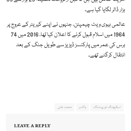
ہزار ڈالر لگایا گیا ہے۔
عالمی ہیوی ویٹ چیمپئن، جنہوں نے اپنے کیریئر کے عروج پر
1964 میں اسلام قبول کرنے کا اعلان کیا تھا، 2016 میں 74
برس کی عمر میں پارکنسز ڈیزیز سے طویل جنگ کے بعد
انتقال کرگئے تھے۔
اسکیچنگ اور پینٹنگ
باکسر
محمد علی
LEAVE A REPLY