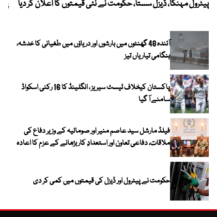
پیٹرول مہنگا، ڈیزل سستا، حکومت نے نئی قیمتوں کا اعلان کر دیا
پنج
آئندہ 48 گھنٹوں میں بارشوں اور دریاؤں میں طغیانی کا خدشہ،
ہنگامی تیاریاں تیز
پاکستان کیخلاف ٹیسٹ سیریز ، انگلینڈ کا 16 رکنی اسکواڈ
سامنے آ گیا
فیلڈ مارشل سید عاصم منیر اور صومالیہ کے وزیر دفاع کی
ملاقات، دفاعی تعاون اور استعدادِ کار بڑھانے کے عزم کا اعادہ
حکومت نے پیٹرول اور ڈیزل کی قیمتوں میں کمی کر دی