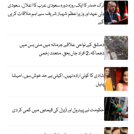
ترک صدر کا ایک روزہ دورہ سعودی عرب کا اعلان، سعودی
ولی عہد اور وزیراعظم شہباز شریف سے اہم ملاقات کریں
گے
دمشق کے نواحی علاقے جرمانہ میں منی بس میں
دھماکہ، 2 افراد جاں بحق، متعدد زخمی
شادی کا کوئی ارادہ نہیں، اکیلی بے حد خوش ہوں، امیشا
پٹیل
حکومت نے پیٹرول اور ڈیزل کی قیمتوں میں کمی کر دی