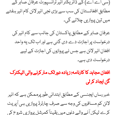
(سی اے اے) کے ڈائریکٹر ائیر ٹرانسپورٹ عرفان صابر کے
مطابق افغانستان کی سب سے بڑی نجی ائیر لائن کام ائیر ہفتے
میں تین پروازیں چلائے گی۔
عرفان صابر کے مطابق پاکستان کی جانب سے کام ائیر کی
درخواست پر اجازت دے دی گئی ہے اور اب تک یہ واحد
افغان ائیر لائن ہے جس نے پروازوں کی اجازت کے لیے
درخواست دی ہے۔
افغان مجاہد کا کارنامہ: زیادہ دور تک مار کرنے والی الیکٹرک
گن ایجاد کر لی
خبر رساں ایجنسی کے مطابق ابتدائی طور پرممکن ہے کہ ائیر
لائن کم مسافروں کی وجہ سے صرف چارٹرڈ پروازیں ہی آپریٹ
کرے لیکن آنے والے دنوں میں یقیناً کمرشل پروازیں شروع کی