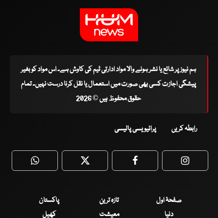
ہم نیوز پر شائع یا نشر ہونے والا مواد ادارتی ٹیم کی کاوش ہے۔ اس مواد کو بغیر
پیشگی اجازت کسی بھی صورت میں استعمال یا نقل کرنا درست نہیں۔ تمام
حقوق محفوظ ہیں © 2026
رابطہ کریں
پرائیویسی پالیسی
WhatsApp
Twitter
Facebook
Faceboo
صفحۂ اول
تازہ ترین
پاکستان
دنیا
معیشت
کھیل