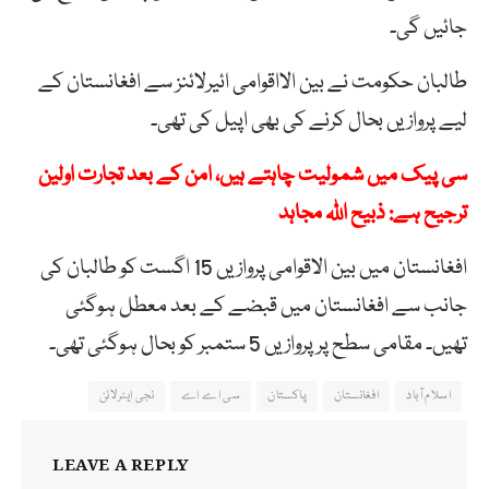
جائیں گی۔
طالبان حکومت نے بین الااقوامی ائیرلائنز سے افغانستان کے
لیے پروازیں بحال کرنے کی بھی اپیل کی تھی۔
سی پیک میں شمولیت چاہتے ہیں، امن کے بعد تجارت اولین
ترجیح ہے: ذبیح اللہ مجاہد
افغانستان میں بین الاقوامی پروازیں 15 اگست کو طالبان کی
جانب سے افغانستان میں قبضے کے بعد معطل ہوگئی
تھیں۔ مقامی سطح پر پروازیں 5 ستمبر کو بحال ہوگئی تھی۔
اسلام آباد
افغانستان
پاکستان
سی اے اے
نجی ایئرلائن
LEAVE A REPLY