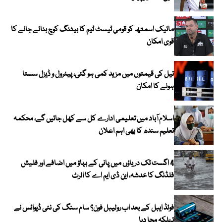
مائیک اسمتھ کو قومی ٹیسٹ ٹیم کا بیٹنگ کوچ بنائے جانے کا
قوی امکان
تیل کی قیمتوں میں مزید کمی ہو گئی، پیٹرول و ڈیزل سستا
ہونے کا امکان
اسلام آباد میں تعلیمی ادارے کل سے کھل جائیں گے، محکمہ
تعلیم سندھ کا بھی اہم اعلان
4 اگست تک دریاؤں میں پانی کے بہاؤ میں اضافے اور فلیش
فلڈنگ کا خدشہ، این ڈی ایم اے کا الرٹ
فولڈ ایبل کے بعد اب رولیبل فون؟ سام سنگ کی نئی ڈیوائس نے
تہلکہ مچا دیا