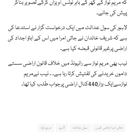
کہ مریم نواز کے گھر کے باہر نوٹس آویزاں کرکے تصویر بناکر
پیش کی جائے۔
لاہور کی سول عدالت میں ایک درخواست گزار نے استدعا کی
ہے کہ شریف خاندان نے جاتی امرا میں اس کے اباؤ اجداد کی
اراضی پرغیر قانونی قبضہ کیا ہے۔
نیب بھی مریم نواز سے رائیونڈ میں خلاف قانون اراضی سستے
داموں خریدنے کی تفتیش کرتا رہا ہے۔ ۔ نیب نےمریم
نوازسےایک ہزار440کنال اراضی پرجواب طلب کیا تھا۔
جاتی امرا اراضی کیس
سول عدالت
لاہور
مریم نواز