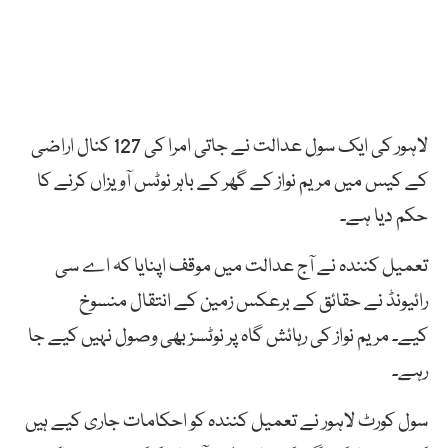
لاہور کی ایک سول عدالت نے جاتی امرا کی 127 کنال اراضی
کے کیس میں
مریم
نواز
کے
گھر
کے
باہر
نوٹس
آویزاں
کرنے
کا
حکم دیا ہے۔
تعمیل کنندہ نے آج عدالت میں موقف اپنایا کہ اے سی
رائیونڈ نے حقائق کے برعکس زمین کے انتقال منسوخ
کیے۔ مریم نواز کی رہائش گاہ پر نوٹسز بھی وصول نہیں کیے جا
رہے۔
سول کورٹ لاہور نے تعمیل کنندہ کو احکامات جاری کیے ہیں