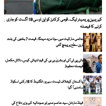
کیریبین پریمیئر لیگ ، قومی کرکٹرز کو این او سی 19 اگست کو جاری
پیٹ
کرنے کا فیصلہ
عالمی مارکیٹ میں سونا مزید مہنگا ، قیمت 7 ہفتوں کی بلند
ترین سطح پر پہنچ گئی
بانی پی ٹی آئی اور بشریٰ بی بی کی قیدِ تنہائی کیس، دلائل مکمل،
فیصلہ محفوظ
پاکستان کیخلاف ٹیسٹ سیریز ، انگلینڈ کا 16 رکنی اسکواڈ
سامنے آ گیا
فیلڈ مارشل سید عاصم منیر اور صومالیہ کے وزیر دفاع کی