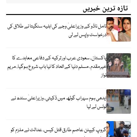
تازہ ترین خبریں
تامل ناڈو کے وزیراعلیٰ وجے کی اہلیہ سنگیتا نے طلاق کی
درخواست واپس لے لی
پاکستان، سعودی عرب اور ترکیہ کے دفاعی معاہدے کا
خیرمقدم، مسلم دنیا کے اتحاد کا نیا باب شروع ہوگیا، مریم
نواز
ایدھی ہوم سہراب گوٹھ میں ڈکیتی، وزیراعلیٰ سندھ نے
نوٹس لے لیا
گروپ کیپٹن عاصم طارق قتل کیس، عدالت نے ملزم کو