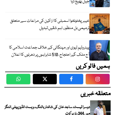
جیل بھیج دیا
خیبرپختونخوا اسمبلی کا اراکین کی مراعات سے متعلق
ترمیمی بل منظور، اہم شقیں تبدیل
پیٹرولیم لیوی اور مہنگائی کے خلاف جماعت اسلامی کا
آج ملک گیر احتجاج، 510 شاہراہوں پر دھرنوں کا اعلان
ہمیں فالو کریں
WhatsApp
Twitter
Facebook
Faceboo
متعلقہ خبریں
دوسرا ٹیسٹ، ساجد خان کی شاندار بالنگ، ویسٹ انڈیز پہلی اننگز
میں 344 رنز پر آؤٹ