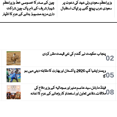
وزیراعظم سعودی ولی عہد کی دعوت پر
چین کے صدر کا خصوصی خط وزیراعظم
سعودی عرب پہنچ گئے، پر تپاک استقبال
شہباز شریف کے نام، پاک چین شراکت
داری مزید مضبوط بنانے کے عزم کا اظہار
پنجاب حکومت نے گندم کی نئی قیمت مقرر کردی
3
02
ویمنز ایشیا کپ 2026، پاکستان اور بھارت کا مقابلہ دبئی میں ہو
6
05
گا
فیلڈ مارشل سید عاصم منیر اور صومالیہ کے وزیر دفاع کی
9
08
ملاقات، دفاعی تعاون اور استعدادِ کار بڑھانے کے عزم کا اعادہ