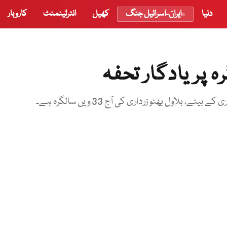
دنیا
ایران-اسرائیل جنگ
کھیل
انٹرٹینمنٹ
کاروبار
ہ پر یادگار تحفہ
اول بھٹو زرداری کی آج 33 ویں سالگرہ ہے۔