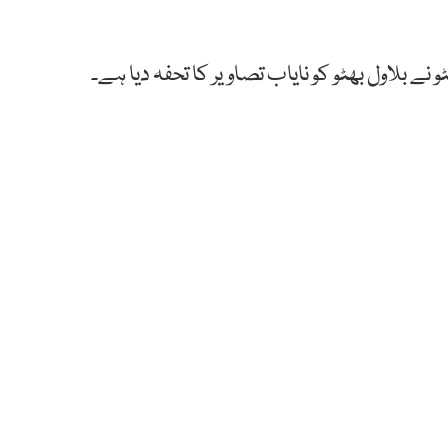
ٹو نے بلاول بھٹو کو نایاب تصاویر کا تحفہ دیا ہے۔