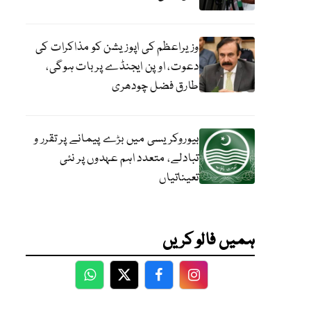
وزیراعظم کی اپوزیشن کو مذاکرات کی
دعوت، اوپن ایجنڈے پر بات ہوگی،
طارق فضل چودھری
بیوروکریسی میں بڑے پیمانے پر تقرر و
تبادلے، متعدد اہم عہدوں پر نئی
تعیناتیاں
ہمیں فالو کریں
WhatsApp
Twitter
Facebook
Facebook