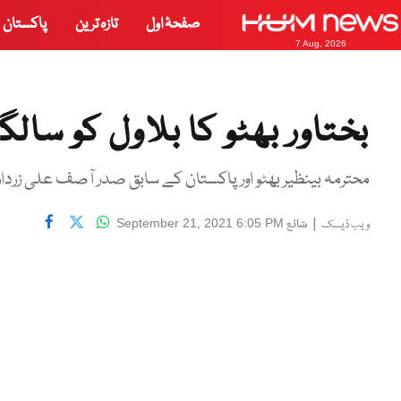
صفحۂ اول
تازہ ترین
پاکستان
7 Aug, 2026
بختاور بھٹو کا بلاول کو سالگر
محترمہ بینظیر بھٹو اور پاکستان کے سابق صدر آصف علی زرداری کے بیٹے، بل
|
شائع
September 21, 2021 6:05 PM
ویب ڈیسک