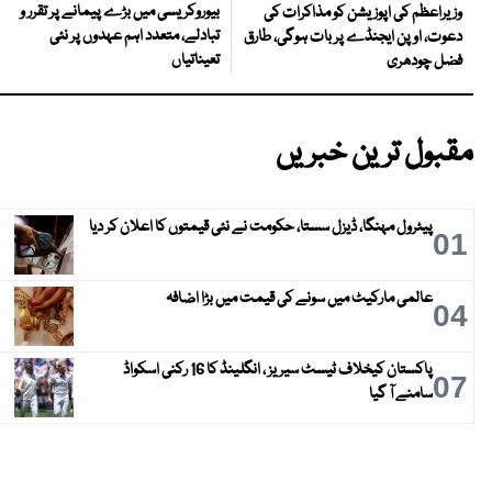
بیوروکریسی میں بڑے پیمانے پر تقرر و
وزیراعظم کی اپوزیشن کو مذاکرات کی
تبادلے، متعدد اہم عہدوں پر نئی
دعوت، اوپن ایجنڈے پر بات ہوگی، طارق
تعیناتیاں
فضل چودھری
مقبول ترین خبریں
پیٹرول مہنگا، ڈیزل سستا، حکومت نے نئی قیمتوں کا اعلان کر دیا
01
عالمی مارکیٹ میں سونے کی قیمت میں بڑا اضافہ
04
پاکستان کیخلاف ٹیسٹ سیریز ، انگلینڈ کا 16 رکنی اسکواڈ
07
سامنے آ گیا