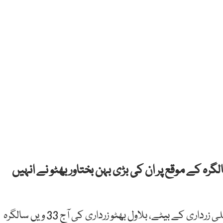
گرہ کے موقع پر ان کی بڑی بہن بختاور بھٹو نے انہیں
محترمہ بینظیر بھٹو اور پاکستان کے سابق صدر آصف علی زرداری کے بیٹے، بلاول بھٹو زرداری کی آج 33 ویں سالگرہ