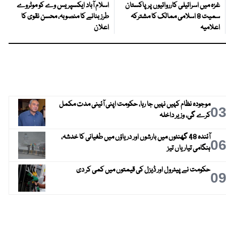
غزہ میں اسرائیلی کارروائیوں پر پاکستان
اسلام آباد ایکسپریس وے کو موٹروے
سمیت 8 اسلامی ممالک کا مشترکہ
طرز بنانے کا منصوبہ، محسن نقوی کا
اعلامیہ
اعلان
موجودہ نظام کہیں نہیں جا رہا، حکومت اپنی آئینی مدت مکمل
0
کرے گی، وزیر داخلہ
آئندہ 48 گھنٹوں میں بارشوں اور دریاؤں میں طغیانی کا خدشہ،
0
ہنگامی تیاریاں تیز
حکومت نے پیٹرول اور ڈیزل کی قیمتوں میں کمی کر دی
0