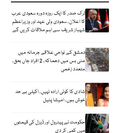
ترک صدر کا ایک روزہ دورہ سعودی عرب
کا اعلان، سعودی ولی عہد اور وزیراعظم
شہباز شریف سے اہم ملاقات کریں گے
دمشق کے نواحی علاقے جرمانہ میں
منی بس میں دھماکہ، 2 افراد جاں بحق،
متعدد زخمی
شادی کا کوئی ارادہ نہیں، اکیلی بے حد
خوش ہوں، امیشا پٹیل
حکومت نے پیٹرول اور ڈیزل کی قیمتوں
میں کمی کر دی