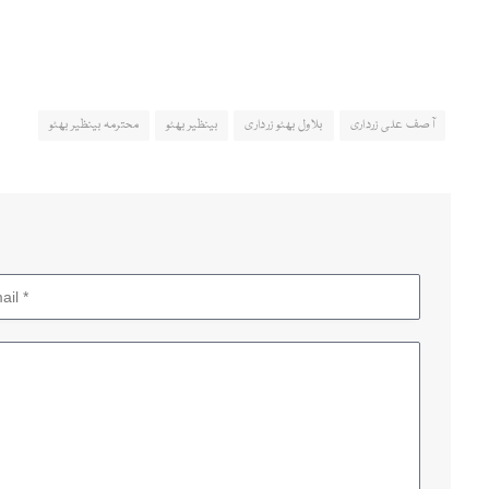
آصف علی زرداری
بلاول بھٹو زرداری
بینظیر بھٹو
محترمہ بینظیر بھٹو