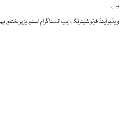
ہے۔
ویڈیو اینڈ فوٹو شیئرنگ ایپ انسٹاگرام اسٹوریز پر بختاور بھ