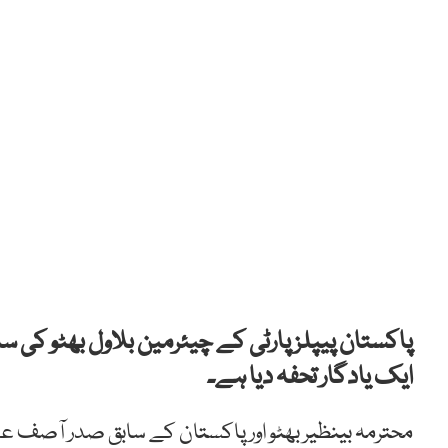
پاکستان پیپلز پارٹی کے چیئرمین بلاول بھٹو کی سال
ایک یادگار تحفہ دیا ہے۔