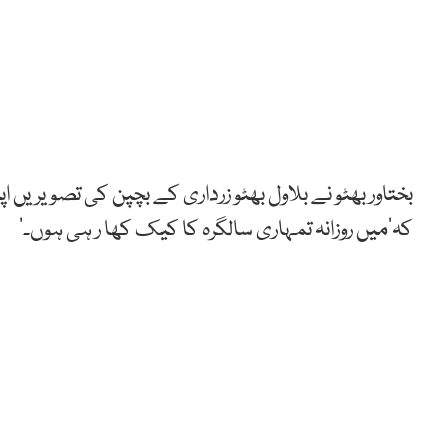
بختاور بھٹو نے بلاول بھٹو زرداری کے بچپن کی تصویریں اپ
کہ’میں روزانہ تمہاری سالگرہ کا کیک کھا ر ہی ہوں۔‘