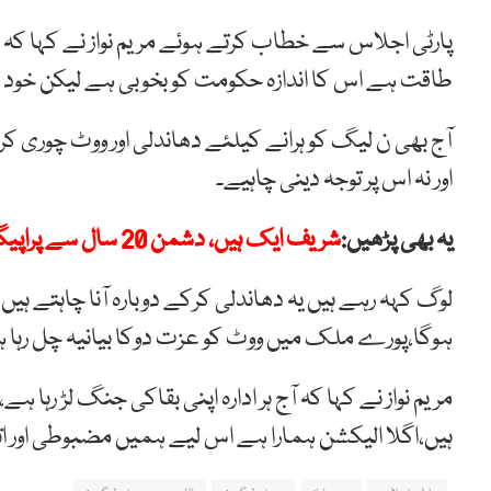
پارٹی اجلاس سے خطاب کرتے ہوئے مریم نواز نے کہا کہ 
طاقت ہے اس کا اندازہ حکومت کو بخوبی ہے لیکن خود 
آج بھی ن لیگ کو ہرانے کیلئے دھاندلی اور ووٹ چوری کرن
اور نہ اس پر توجہ دینی چاہیے۔
یہ بھی پڑھیں:
شریف ایک ہیں، دشمن 20 سال سے پراپیگنڈا کر رہا ہے، مریم نواز
لوگ کہہ رہے ہیں یہ دھاندلی کرکے دوبارہ آنا چاہتے ہیں،
ہوگا،پورے ملک میں ووٹ کو عزت دوکا بیانیہ چل رہا ہے
مریم نواز نے کہا کہ آج ہر ادارہ اپنی بقاکی جنگ لڑ رہا
ہیں،اگلا الیکشن ہمارا ہے اس لیے ہمیں مضبوطی اور اتح