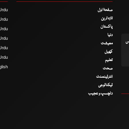
صفحۂ اول
Urdu
تازہ ترین
Urdu
پاکستان
Urdu
دنیا
Urdu
اس
معیشت
Urdu
کھیل
Urdu
تعلیم
lish
صحت
انٹرٹینمنٹ
ٹیکنالوجی
دلچسپ و عجیب