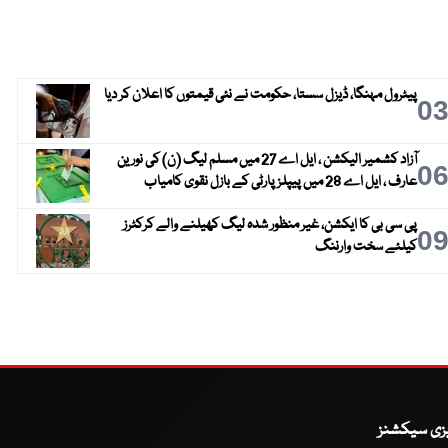
پیٹرول مہنگا، ڈیزل سستا، حکومت نے نئی قیمتوں کا اعلان کر دیا
0
آزاد کشمیر الیکشن ، ایل اے 27 میں مسلم لیگ (ن) کی نورین
0
عارف ، ایل اے 28 میں پیپلز پارٹی کے بازل نقوی کامیاب
پی سی بی کا ایکشن، غیر منظور شدہ لیگ کھیلنے والے کرکٹرز
0
کیلئے سخت وارننگ
یزی سیکشنز