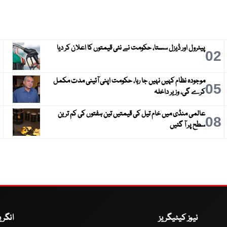
پیٹرول اور ڈیزل سستا، حکومت نے نئی قیمتوں کا اعلان کر دیا
3
02
موجودہ نظام کہیں نہیں جا رہا، حکومت اپنی آئینی مدت مکمل
6
05
کرے گی، وزیر داخلہ
عالمی منڈی میں خام تیل کی قیمتیں تین ہفتوں کی کم ترین
9
08
سطح پر آ گئیں
نیوز کیٹیگریز
انگر