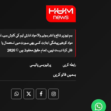
ہم نیوز پر شائع یا نشر ہونے والا مواد ادارتی ٹیم کی کاوش ہے۔ 
مواد کو بغیر پیشگی اجازت کسی بھی صورت میں استعمال یا
نقل کرنا درست نہیں۔ تمام حقوق محفوظ ہیں © 2026
رابطہ کریں
پرائیویسی پالیسی
ہمیں فالو کریں
WhatsApp
Twitter
Facebook
Facebook