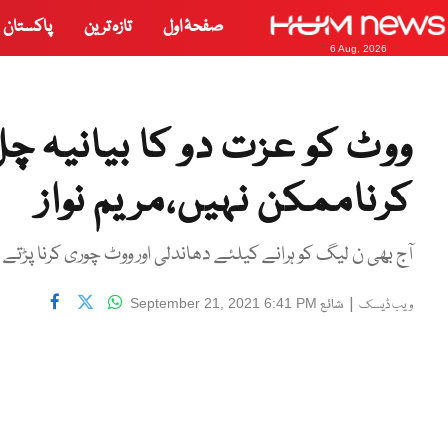
صفحۂ اول
تازہ ترین
پاکستان
6 Aug, 2026
ووٹ کو عزت دو کا بیانیہ چل
کرناممکن نہیں،مریم نواز
آج بھی ن لیگ کو ہرانے کیلئے دھاندلی اور ووٹ چوری کرنا پڑتے 
|
شائع
September 21, 2021 6:41 PM
ویب ڈیسک