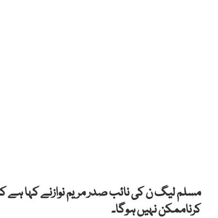
مسلم لیگ ن کی نائب صدر مریم نوازنے کہا ہے کہ و
کرناممکن نہیں ہوگا۔