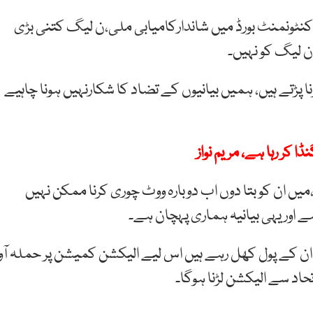
کنٹونمنٹ بورڈ میں شاندارکامیابی ملی،ن لیگ کتنی بڑی
ن لیگ کو نہیں۔
ا پڑتے ہیں، ہمیں بیانیوں کے تضاد کا شکارنہیں ہونا چاہیے
میں ان کو بتا دوں اب دوبارہ ووٹ چوری کرنا ممکن نہیں
 اور یہی بیانیہ ہماری پہچان ہے۔
 ہے،ان کے پول کھل رہے ہیں اس لیے الیکشن کمیشن پر حملہ آو
اد سے الیکشن لڑنا ہوگا۔