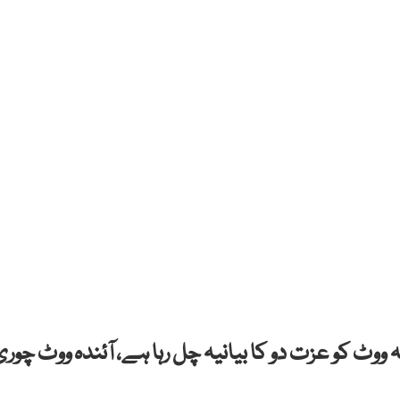
وٹ کو عزت دو کا بیانیہ چل رہا ہے، آئندہ ووٹ چوری