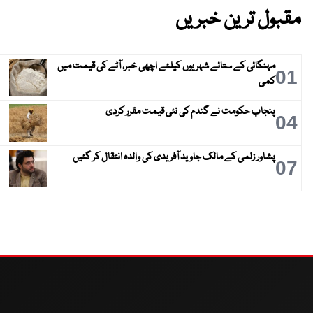
مقبول ترین خبریں
مہنگائی کے ستائے شہریوں کیلئے اچھی خبر، آٹے کی قیمت میں
01
کمی
پنجاب حکومت نے گندم کی نئی قیمت مقرر کردی
04
پشاور زلمی کے مالک جاوید آفریدی کی والدہ انتقال کر گئیں
07