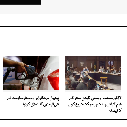
لاانفورسمنٹ انویسٹی گیشن سنٹر کے
پیٹرول مہنگا، ڈیزل سستا، حکومت نے
قیام کیلئے پائلٹ پراجیکٹ شروع کرنے
نئی قیمتوں کا اعلان کر دیا
کا فیصلہ