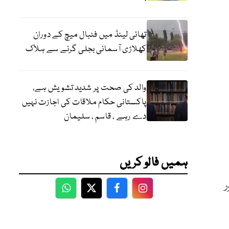
تھائی لینڈ میں فٹبال میچ کے دوران
کھلاڑی آسمانی بجلی گرنے سے ہلاک
والد کی صحت پر شدید تشویش ہے،
پاکستانی حکام ملاقات کی اجازت نہیں
دے رہے ، قاسم ، سلیمان
ہمیں فالو کریں
ر
WhatsApp
Twitter
Facebook
Facebook