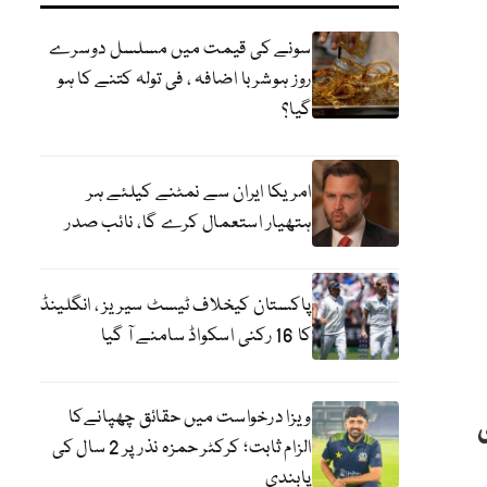
سونے کی قیمت میں مسلسل دوسرے
روز ہوشربا اضافہ ، فی تولہ کتنے کا ہو
گیا؟
امریکا ایران سے نمٹنے کیلئے ہر
ہتھیار استعمال کرے گا، نائب صدر
پاکستان کیخلاف ٹیسٹ سیریز ، انگلینڈ
کا 16 رکنی اسکواڈ سامنے آ گیا
ویزا درخواست میں حقائق چھپانےکا
الزام ثابت؛ کرکٹر حمزہ نذر پر 2 سال کی
پابندی