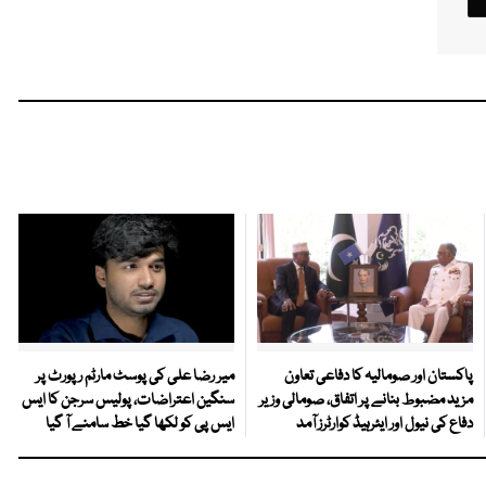
پاکستان اور صومالیہ کا دفاعی تعاون
میر رضا علی کی پوسٹ مارٹم رپورٹ پر
مزید مضبوط بنانے پر اتفاق، صومالی وزیر
سنگین اعتراضات، پولیس سرجن کا ایس
دفاع کی نیول اور ایئرہیڈ کوارٹرز آمد
ایس پی کو لکھا گیا خط سامنے آ گیا