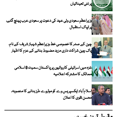
پر نئی تعیناتیاں
وزیراعظم سعودی ولی عہد کی دعوت پر سعودی عرب پہنچ گئے،
پر تپاک استقبال
چین کے صدر کا خصوصی خط وزیراعظم شہباز شریف کے نام،
پاک چین شراکت داری مزید مضبوط بنانے کے عزم کا اظہار
غزہ میں اسرائیلی کارروائیوں پر پاکستان سمیت 8 اسلامی
ممالک کا مشترکہ اعلامیہ
اسلام آباد ایکسپریس وے کو موٹروے طرز بنانے کا منصوبہ،
محسن نقوی کا اعلان