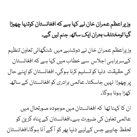
وزیر اعظم عمران خان نے کہا ہے کہ افغانستان کوتنہا چھوڑا
گیا تومختلف بحران ایک ساتھ جنم لیں گے۔
وزیراعظم عمران خان نے دوشنبے میں شنگھائی تعاون تنظیم
کےسربراہی اجلاس سے خطاب میں کہا ہے کہ افغانستان
کی حقیقت دنیا کو تسلیم کرنا ہوگی۔ افغانستان کو اپنے حال
پر چھوڑا نہیں جاسکتا۔ عالمی برادری کو افغانستان کے ساتھ
کھڑا ہونا ہوگا۔
ان کا کہنا تھا کہ افغانستان میں موجودہ صورتحال میں
عالمی تعاون کی ضرورت ہے۔افغانستان کے پناہ گزین کو
تحفظ چاہیے جس کےلیے دنیا بھر کو آگے آنا ہوگا۔افغانستان