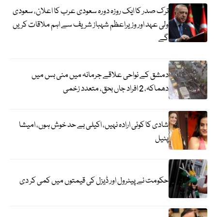
ترک صدر کا ایک روزہ دورہ سعودی عرب کا اعلان، سعودی
ولی عہد اور وزیراعظم شہباز شریف سے اہم ملاقات کریں
گے
دمشق کے نواحی علاقے جرمانہ میں منی بس میں
دھماکہ، 2 افراد جاں بحق، متعدد زخمی
شادی کا کوئی ارادہ نہیں، اکیلی بے حد خوش ہوں، امیشا
پٹیل
حکومت نے پیٹرول اور ڈیزل کی قیمتوں میں کمی کر دی