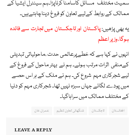
سمیت مختلف مسائل کاسامنا کرناپڑا۔ہم سینٹرل ایشیا کے
ممالک کے روابط کےلیے تعاون کو فروغ دیناچاہتےہیں۔
یہ بھی پڑھیں:
پاکستان اور تاجکستان میں تجارت سے فائدہ
ہوگا، وزیر اعظم
انہوں نے کہا ہے کہ خطےپرعالمی حدت ،ماحولیاتی تبدیلی
کےمنفی اثرات مرتب ہوئے۔ ہم نے بہتر ماحول کے فروغ کے
لیے شجرکاری مہم شروع کی۔ ہم نے ملک کے ہر اس حصے
میں پودے لگائے جہاں سبزہ نہیں تھا۔ شجرکاری مہم کو دنیا
کے مختلف ممالک میں سراہاگیا۔
افغانستان
تاجکستان
شنگھائی تعاون تنظیم
عمران خان
LEAVE A REPLY