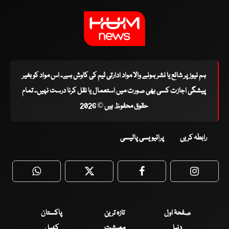
ہم نیوز پر شائع یا نشر ہونے والا مواد ادارتی ٹیم کی کاوش ہے۔ اس مواد کو بغیر
پیشگی اجازت کسی بھی صورت میں استعمال یا نقل کرنا درست نہیں۔ تمام
حقوق محفوظ ہیں © 2026
رابطہ کریں
پرائیویسی پالیسی
WhatsApp
Twitter
Facebook
Faceboo
صفحۂ اول
تازہ ترین
پاکستان
دنیا
معیشت
کھیل