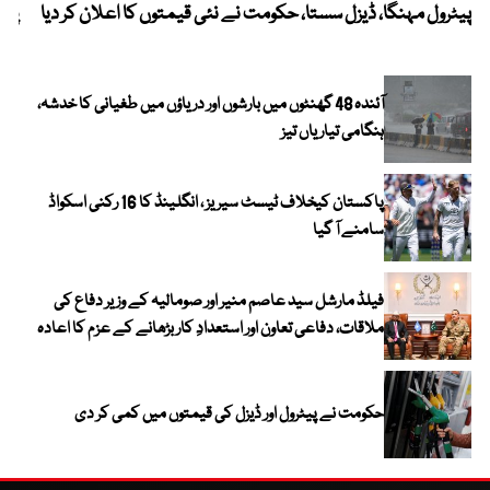
پیٹرول مہنگا، ڈیزل سستا، حکومت نے نئی قیمتوں کا اعلان کر دیا
پنج
آئندہ 48 گھنٹوں میں بارشوں اور دریاؤں میں طغیانی کا خدشہ،
ہنگامی تیاریاں تیز
پاکستان کیخلاف ٹیسٹ سیریز ، انگلینڈ کا 16 رکنی اسکواڈ
سامنے آ گیا
فیلڈ مارشل سید عاصم منیر اور صومالیہ کے وزیر دفاع کی
ملاقات، دفاعی تعاون اور استعدادِ کار بڑھانے کے عزم کا اعادہ
حکومت نے پیٹرول اور ڈیزل کی قیمتوں میں کمی کر دی