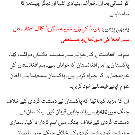
کو انسانی بحران ،خوراک ،بنیادی اشیا اور دیگر چیلنجز کا
سامناہے۔
یہ بھی پڑھیں:
ہالینڈ کی وزیر خارجہ سگریڈ کاگ افغانستان
سے انخلا کی صورتحال پر مستعفی
ہم نے افغانستان کے حوالے سے ہمیشہ یکساں موقف رکھا۔
پاکستا ن پر امن افغانستان کا خواہاں ہے۔ ہم افغانستان کی
خودمختاری کا احترام کرتے ہیں۔ پاکستان سمجھتا ہے افغان
عوام اپنے فیصلے خود کریں۔
ان کا مزید کہنا تھا کہ پاکستان نے دہشت گرد ی کے خلاف
جنگ میں80ہزارسےزائد جانیں قربان کیں۔ پاکستان نے
دہشت گردی کےخلاف جنگ میں اہم کردار ادا کیا۔ ہماری
معیشت کو دہشت گردی کے خلاف جنگ میں نقصان