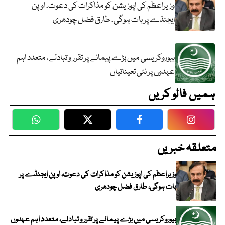
وزیراعظم کی اپوزیشن کو مذاکرات کی دعوت، اوپن
ایجنڈے پر بات ہوگی، طارق فضل چودھری
بیوروکریسی میں بڑے پیمانے پر تقرر و تبادلے، متعدد اہم
عہدوں پر نئی تعیناتیاں
ہمیں فالو کریں
WhatsApp
Twitter
Facebook
Faceboo
متعلقہ خبریں
وزیراعظم کی اپوزیشن کو مذاکرات کی دعوت، اوپن ایجنڈے پر
بات ہوگی، طارق فضل چودھری
بیوروکریسی میں بڑے پیمانے پر تقرر و تبادلے، متعدد اہم عہدوں