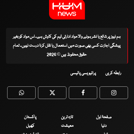
ہم نیوز پر شائع یا نشر ہونے والا مواد ادارتی ٹیم کی کاوش ہے۔ اس مواد کو بغیر
پیشگی اجازت کسی بھی صورت میں استعمال یا نقل کرنا درست نہیں۔ تمام
حقوق محفوظ ہیں © 2026
رابطہ کریں
پرائیویسی پالیسی
WhatsApp
Twitter
Facebook
Faceboo
صفحۂ اول
تازہ ترین
پاکستان
دنیا
معیشت
کھیل