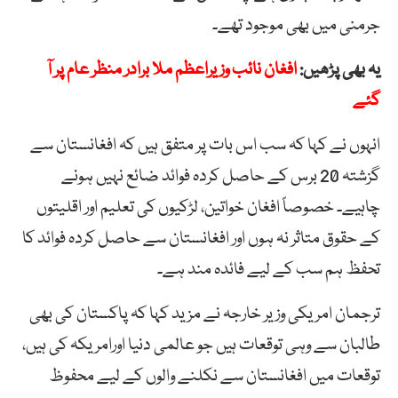
جرمنی میں بھی موجود تھے۔
یہ بھی پڑھیں:
افغان نائب وزیراعظم ملا برادر منظر عام پر آ
گئے
انہوں نے کہا کہ سب اس بات پر متفق ہیں کہ افغانستان سے
گزشتہ 20 برس کے حاصل کردہ فوائد ضائع نہیں ہونے
چاہیے۔ خصوصاً افغان خواتین، لڑکیوں کی تعلیم اور اقلیتوں
کے حقوق متاثر نہ ہوں اور افغانستان سے حاصل کردہ فوائد کا
تحفظ ہم سب کے لیے فائدہ مند ہے۔
ترجمان امریکی وزیر خارجہ نے مزید کہا کہ پاکستان کی بھی
طالبان سے وہی توقعات ہیں جو عالمی دنیا اورامریکہ کی ہیں،
توقعات میں افغانستان سے نکلنے والوں کے لیے محفوظ