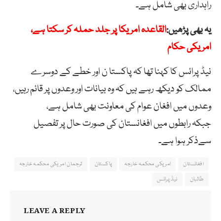
راہداری بھی شامل ہے۔
یہ بھی پڑھیں:
القاعدہ امریکا پر جلد حملہ کر سکتا ہے،
امریکی حکام
نیڈ پرائس کا کہنا تھا کہ پاکستا ن اور خطے کے دوسرے
ممالک کو دیکھ رہے ہیں کہ وہ بیانات اور وعدوں پر قائم رہیں،
وعدوں میں افغان عوام کی معاونت بھی شامل ہے،
جبکہ رابطوں میں افغانستان کی صورت حال پر تفصیل
سےذکر ہوا ہے۔
افغانستان
امریکی محکمہ خارجہ
پاکستان
ترجمان امریکی محکمہ خارجہ
طالبان
نیڈ پرائس
LEAVE A REPLY