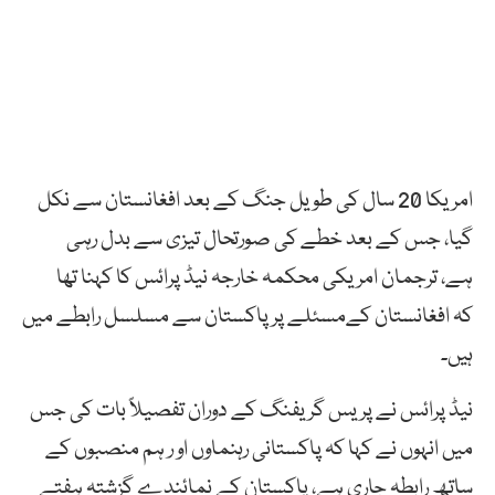
امریکا 20 سال کی طویل جنگ کے بعد افغانستان سے نکل
گیا، جس کے بعد خطے کی صورتحال تیزی سے بدل رہی
ہے، ترجمان امریکی محکمہ خارجہ نیڈ پرائس کا کہنا تھا
کہ افغانستان کےمسئلے پر پاکستان سے مسلسل رابطے میں
ہیں۔
نیڈ پرائس نے پریس گریفنگ کے دوران تفصیلاً بات کی جس
میں انہوں نے کہا کہ پاکستانی رہنماوں او ر ہم منصبوں کے
ساتھ رابطہ جاری ہے، پاکستان کے نمائندے گزشتہ ہفتے