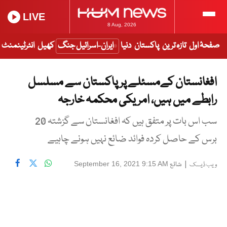
LIVE
8 Aug, 2026
صفحۂ اول
تازہ ترین
پاکستان
دنیا
ایران-اسرائیل جنگ
کھیل
انٹرٹینمنٹ
افغانستان کےمسئلے پر پاکستان سے مسلسل
رابطے میں ہیں، امریکی محکمہ خارجہ
سب اس بات پر متفق ہیں کہ افغانستان سے گزشتہ 20
برس کے حاصل کردہ فوائد ضائع نہیں ہونے چاہیے
|
شائع
September 16, 2021 9:15 AM
ویب ڈیسک