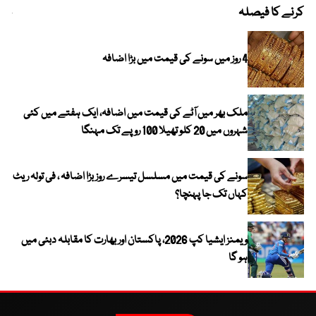
کرنے کا فیصلہ
چھی
4 روز میں سونے کی قیمت میں بڑا اضافہ
ملک بھر میں آٹے کی قیمت میں اضافہ، ایک ہفتے میں کئی
شہروں میں 20 کلو تھیلا 100 روپے تک مہنگا
سونے کی قیمت میں مسلسل تیسرے روز بڑا اضافہ ، فی تولہ ریٹ
کہاں تک جا پہنچا؟
ویمنز ایشیا کپ 2026، پاکستان اور بھارت کا مقابلہ دبئی میں
ہو گا