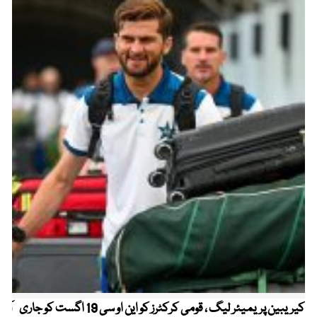
کیریبین پریمیئر لیگ ، قومی کرکٹرز کو این او سی 19 اگست کو جاری
آز