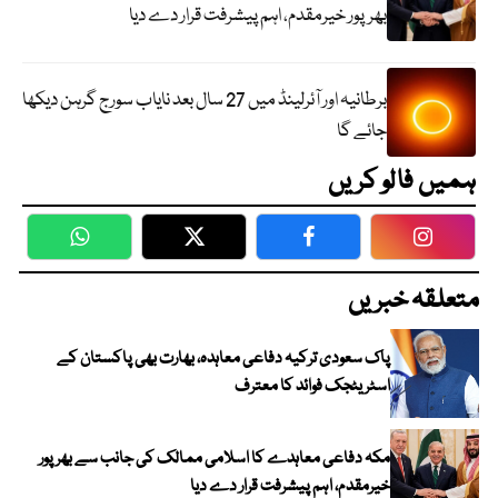
بھرپور خیرمقدم، اہم پیشرفت قرار دے دیا
برطانیہ اور آئرلینڈ میں 27 سال بعد نایاب سورج گرہن دیکھا
جائے گا
ہمیں فالو کریں
WhatsApp
Twitter
Facebook
Faceboo
متعلقہ خبریں
پاک سعودی ترکیہ دفاعی معاہدہ، بھارت بھی پاکستان کے
اسٹریٹجک فوائد کا معترف
مکہ دفاعی معاہدے کا اسلامی ممالک کی جانب سے بھرپور
خیرمقدم، اہم پیشرفت قرار دے دیا