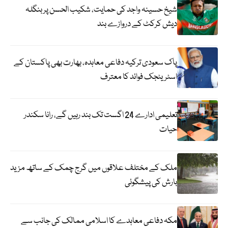
شیخ حسینہ واجد کی حمایت، شکیب الحسن پر بنگلہ
دیش کرکٹ کے دروازے بند
پاک سعودی ترکیہ دفاعی معاہدہ، بھارت بھی پاکستان کے
اسٹریٹجک فوائد کا معترف
تعلیمی ادارے 24 اگست تک بند رہیں گے، رانا سکندر
حیات
ملک کے مختلف علاقوں میں گرج چمک کے ساتھ مزید
بارش کی پیشگوئی
مکہ دفاعی معاہدے کا اسلامی ممالک کی جانب سے