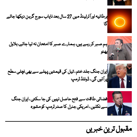
برطانیہ اور آئرلینڈ میں 27 سال بعد نایاب سورج گرہن دیکھا جائے
گا
ہم صبر کر رہے ہیں، ہمارے صبر کا امتحان نہ لیا جائے، بلاول
بھٹو
ایران جنگ جلد ختم ، تیل کی قیمتیں پہلے سے بھی نچلی سطح
پر آئیں گی ، ڈونلڈ ٹرمپ
فضائی طاقت سے فتح حاصل نہیں کی جا سکتی ، ایران جنگ
سے نکلیں ، امریکی جنرل کا صدر ٹرمپ کو مشورہ
مقبول ترین خبریں