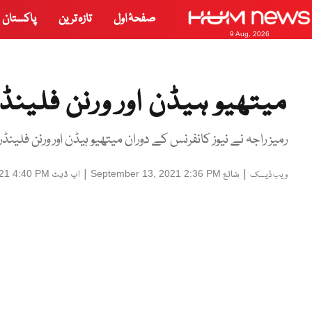
صفحۂ اول
تازہ ترین
پاکستان
9 Aug, 2026
میتھیو ہیڈن اور ورنن فلینڈ
رمیز راجہ نے نیوز کانفرنس کے دوران میتھیو ہیڈن اور ورنن فلینڈر
|
شائع
|
اپ ڈیٹ
21 4:40 PM
September 13, 2021 2:36 PM
ویب ڈیسک