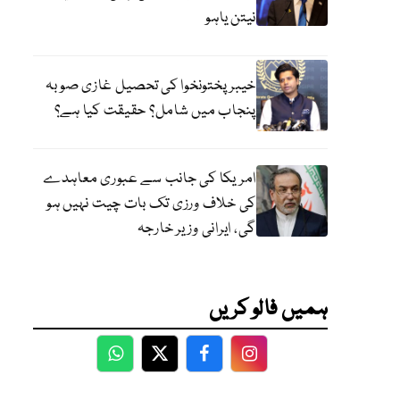
نیتن یاہو
خیبر پختونخوا کی تحصیل غازی صوبہ
پنجاب میں شامل؟ حقیقت کیا ہے؟
امریکا کی جانب سے عبوری معاہدے
کی خلاف ورزی تک بات چیت نہیں ہو
گی، ایرانی وزیر خارجہ
ہمیں فالو کریں
WhatsApp
Twitter
Facebook
Facebook