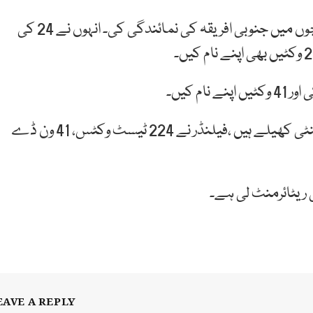
جنوبی افریقہ کے آل راؤنڈر ورنن فلینڈر نے 64 ٹیسٹ میچوں میں جنوبی افریقہ کی نمائندگی کی۔ انہوں نے 24 کی
ورنن فیلنڈر نے 64 ٹیسٹ ،30 ون ڈے اور صرف 7 ٹی ٹوئنٹی کھیلے ہیں ،فیلنڈر نے 224 ٹیسٹ وکٹس، 41 ون ڈے
EAVE A REPLY