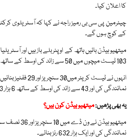
کا اعلان کیا۔
چیئرمین پی سی بی رمیز راجہ نے کہا کہ آسٹریلوی کرکٹر 
کے کوچ ہوں گے۔
میتھیو ہیڈن بائیں ہاتھ کے اوپنربلے باز ہیں اور آسٹ
103 ٹیسٹ میچوں میں 50 سے زائد کی اوسط کے ساتھ 8 ہزار 625 رنز بنائے۔
نمائندگی کی اور 43 سے زائد کی اوسط کے ساتھ 6 ہزار 133 رنز بنائے۔
یہ بھی پڑھیں:
میتھیو ہیڈن کون ہیں؟
نمائندگی کی اور ایک ہزار 632 رنز بنائے۔