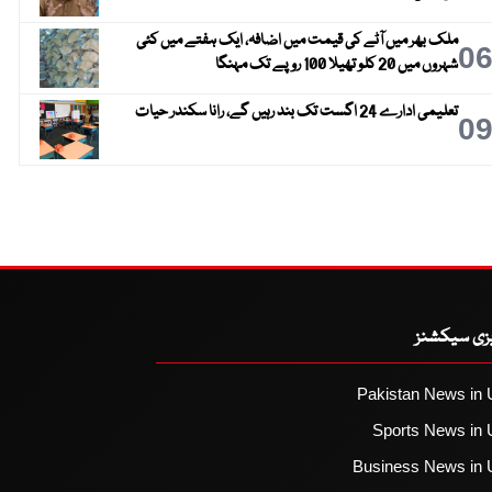
ملک بھر میں آٹے کی قیمت میں اضافہ، ایک ہفتے میں کئی
0
شہروں میں 20 کلو تھیلا 100 روپے تک مہنگا
تعلیمی ادارے 24 اگست تک بند رہیں گے، رانا سکندر حیات
0
یزی سیکشنز
Pakistan News in 
Sports News in 
Business News in 