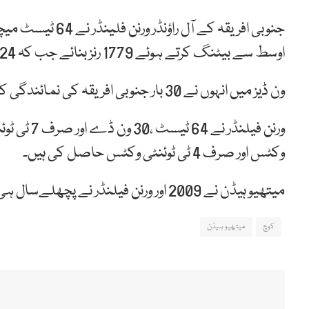
اوسط سے بیٹنگ کرتے ہوئے 1779 رنز بنائے جب کہ 224 وکٹیں بھی اپنے نام کیں۔
ون ڈیز میں انہوں نے 30 بار جنوبی افریقہ کی نمائندگی کی اور 41 وکٹیں اپنے نام کیں۔
وکٹس اور صرف 4 ٹی ٹوئنٹی وکٹس حاصل کی ہیں۔
میتھیو ہیڈن نے 2009 اور ورنن فیلنڈر نے پچھلےسال ہی ریٹائرمنٹ لی ہے۔
کوچ
میتھیو ہیڈن