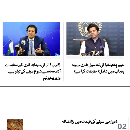
خیبر پختونخوا کی تحصیل غازی صوبہ
5 ارب ڈالر کی سرمایہ کاری کے معاہدے
پنجاب میں شامل؟ حقیقت کیا ہے؟
آئندہ ماہ سے شروع ہونے کی توقع ہے،
وزیر پیٹرولیم
4 روز میں سونے کی قیمت میں بڑا اضافہ
3
02