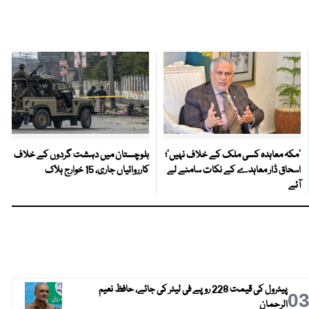
‘مکہ معاہدہ کسی ملک کے خلاف نہیں’؛
بلوچستان میں دہشت گردوں کے خلاف
اسحاق ڈار معاہدے کے نکات سامنے لے
کارروائیاں جاری، 15 خوارج ہلاک
آئے
پیٹرول کی قیمت 228 روپے فی لیٹر کی جائے، حافظ نعیم
0
الرحمان