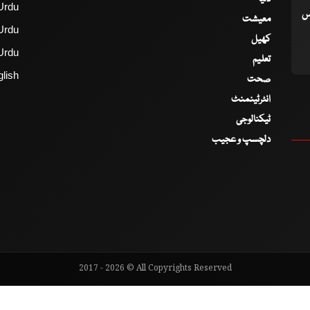
Urdu
اس
معیشت
Urdu
کھیل
Urdu
تعلیم
lish
صحت
انٹرٹینمنٹ
ٹیکنالوجی
دلچسپ و عجیب
2017 - 2026 © All Copyrights Reserved