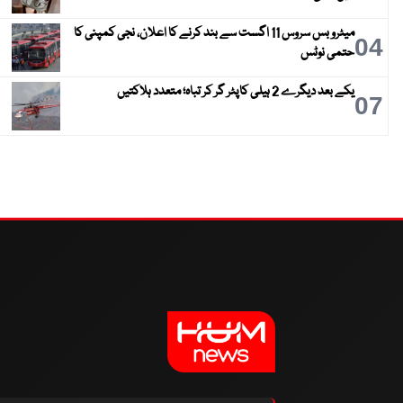
میٹرو بس سروس 11 اگست سے بند کرنے کا اعلان، نجی کمپنی کا
04
حتمی نوٹس
یکے بعد دیگرے 2 ہیلی کاپٹر گر کر تباہ؛ متعدد ہلاکتیں
07