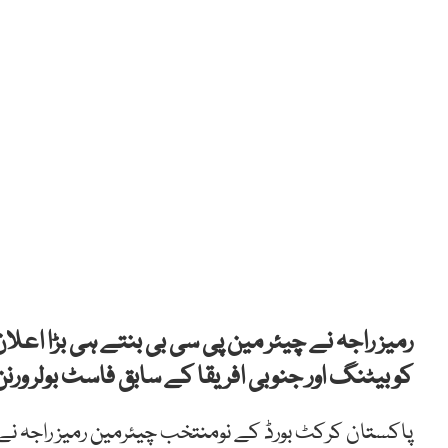
رمیز راجہ نے چیئر مین پی سی بی بنتے ہی بڑا اعلان 
کو بیٹنگ اور جنوبی افریقا کے سابق فاسٹ بولر ورنن
پاکستان کرکٹ بورڈ کے نومنتخب چیئرمین رمیز راجہ نے نی