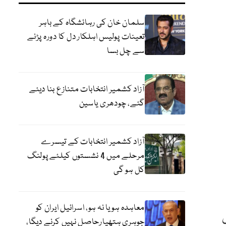
سلمان خان کی رہائشگاہ کے باہر
تعینات پولیس اہلکار دل کا دورہ پڑنے
سے چل بسا
آزاد کشمیر انتخابات متنازع بنا دیئے
گئے، چودھری یاسین
آزاد کشمیر انتخابات کے تیسرے
مرحلے میں 4 نشستوں کیلئے پولنگ
کل ہو گی
معاہدہ ہو یا نہ ہو، اسرائیل ایران کو
جوہری ہتھیارحاصل نہیں کرنے دیگا،