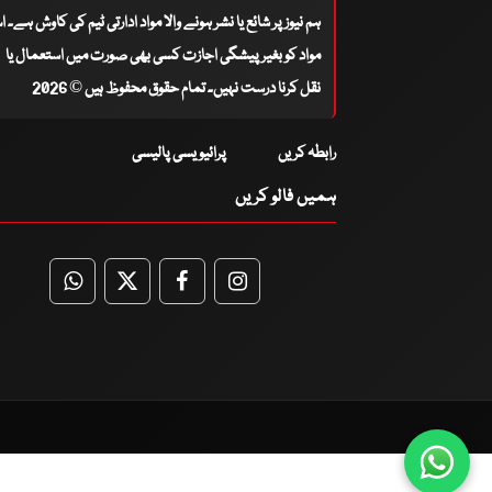
ہم نیوز پر شائع یا نشر ہونے والا مواد ادارتی ٹیم کی کاوش ہے۔ 
مواد کو بغیر پیشگی اجازت کسی بھی صورت میں استعمال یا
نقل کرنا درست نہیں۔ تمام حقوق محفوظ ہیں © 2026
رابطہ کریں
پرائیویسی پالیسی
ہمیں فالو کریں
WhatsApp
Twitter
Facebook
Facebook