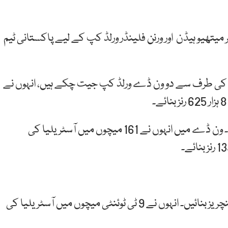
میتھیو ہیڈن اور ورنن فلینڈر ورلڈ کپ کے لیے پاکستانی ٹیم
ریلیا کی طرف سے دو ون ڈے ورلڈ کپ جیت چکے ہیں، انہوں نے
انہوں نے ٹیسٹ کریئر میں30 سنچریز اور 29 ففٹیز بنائیں۔ ون ڈے میں انہوں نے 161 میچوں میں آسٹریلیا کی
میتھیو ہیڈن نے ون ڈے میں 10 سنچریز اور 36 نصف سنچریز بنائیں۔ انہوں نے 9 ٹی ٹوئنٹی میچوں میں آسٹریلیا کی