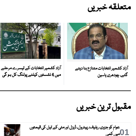
متعلقہ خبریں
آزاد کشمیر انتخابات کے تیسرے مرحلے
آزاد کشمیر انتخابات متنازع بنا دیئے
میں 4 نشستوں کیلئے پولنگ کل ہو گی
گئے، چودھری یاسین
مقبول ترین خبریں
عوام کو جزوی ریلیف، پیٹرول، ڈیزل اور مٹی کے تیل کی قیمتوں
01
میں کمی