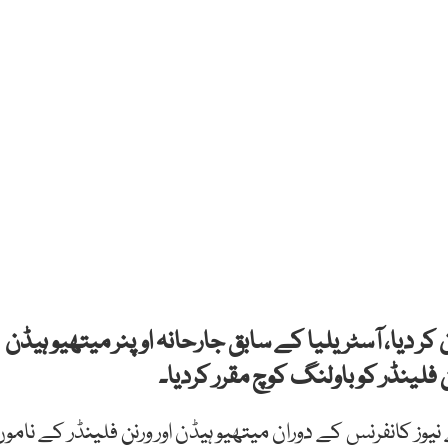
کر دیا، آسٹریلیا کے سابق جارحانہ اوپنر میتھیو ہیڈن
 فلینڈر کو باولنگ کوچ مقرر کردیا۔
وز کانفرنس کے دوران میتھیو ہیڈن اور ورنن فلینڈر کے ناموں