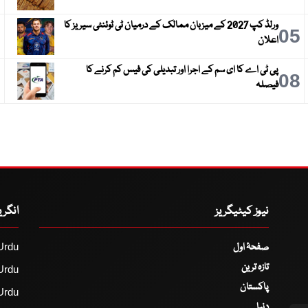
ورلڈ کپ 2027 کے میزبان ممالک کے درمیان ٹی ٹوئنٹی سیریز کا
6
05
اعلان
پی ٹی اے کا ای سم کے اجرا اور تبدیلی کی فیس کم کرنے کا
9
08
فیصلہ
نیوز کیٹیگریز
انگر
صفحۂ اول
Urdu
تازہ ترین
Urdu
پاکستان
Urdu
دنیا