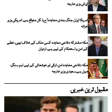
ایرانی وزیر خارجہ
امریکا ایران جنگ بندی معاہدہ آج یا کل متوقع ہے، امریکی وزیر
خزانہ
مکہ مشترکہ دفاعی معاہدہ کسی ملک کے خلاف نہیں، خطے
کے امن و استحکام کے لیے ہے، اردوان
مکہ دفاعی معاہدہ امن، ترقی اور خوشحالی کے لیے اہم سنگِ
میل ہے،سعودی وزیر خارجہ
مقبول ترین خبریں