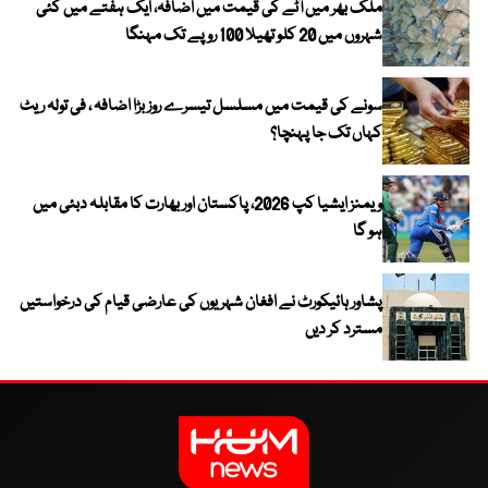
ملک بھر میں آٹے کی قیمت میں اضافہ، ایک ہفتے میں کئی
شہروں میں 20 کلو تھیلا 100 روپے تک مہنگا
سونے کی قیمت میں مسلسل تیسرے روز بڑا اضافہ ، فی تولہ ریٹ
کہاں تک جا پہنچا؟
ویمنز ایشیا کپ 2026، پاکستان اور بھارت کا مقابلہ دبئی میں
ہو گا
پشاور ہائیکورٹ نے افغان شہریوں کی عارضی قیام کی درخواستیں
مسترد کر دیں