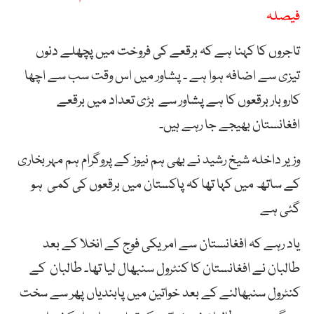
فیصلہ
تاجروں کا کہنا ہے کہ برقعے کی فروخت میں پچھلے دنوں
تیزی سے اضافہ ہوا ہے ۔ پشاور میں اس وقت سب سے اچھا
کاروبار برقعوں کا ہے پشاور سے بڑی تعداد میں برقعے
افغانستان بھیجے جا رہے ہیں۔
وزیر داخلہ شیخ رشید نے بھی ہم نیوز کے پروگرام ہم مہر بخاری
کے ساتھ میں کہا تھا کہ پاکستان میں برقعوں کی کمی ہو
گئی ہے
یاد رہے کہ افغانستان سے امریکی فوج کے انخلا کے بعد
طالبان نے افغانستان کا کنٹرول سنبھال لیا تھا۔ طالبان کے
کنٹرول سنبھالنے کے بعد خواتین میں پابندیاں پھر سے سخت