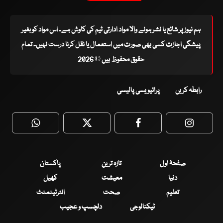
ہم نیوز پر شائع یا نشر ہونے والا مواد ادارتی ٹیم کی کاوش ہے۔ اس مواد کو بغیر
پیشگی اجازت کسی بھی صورت میں استعمال یا نقل کرنا درست نہیں۔ تمام
حقوق محفوظ ہیں © 2026
رابطہ کریں
پرائیویسی پالیسی
WhatsApp
Twitter
Facebook
Faceboo
صفحۂ اول
تازہ ترین
پاکستان
دنیا
معیشت
کھیل
تعلیم
صحت
انٹرٹینمنٹ
ٹیکنالوجی
دلچسپ و عجیب