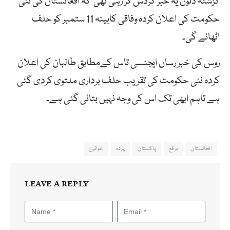
گزشتہ دنوں یہ خبر گردش کر رہی تھی کہ افغانستان کی نئی
حکومت کی اعلان کردہ وفاقی کابینہ 11 ستمبر کو حلف
اٹھائے گی۔
روس کی خبر رساں ایجنسی تاس کےمطابق طالبان کی اعلان
کردہ نئی حکومت کی تقریب حلف برداری ملتوی کردی گئی
ہے تاہم ابھی تک اس کی وجہ نہیں بتائی گئی ہے۔
افغانستان
برقع
پاکستان
پردہ
خواتین
LEAVE A REPLY