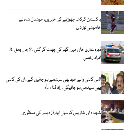
پاکستان کرکٹ چھوڑنے کی خبریں، خوشدل شاہ نے
خاموشی توڑ دی
ڈیرہ غازی خان میں گھر کی چھت گر گئی ، 2 جاں بحق ، 3
افراد زخمی
الٹی گنتی والے خود بھی سیدھے ہو جائیں گے ، ان کی گنتی
بھی سیدھی ہو جائیگی ، رانا ثناء اللہ
شہداء اور غازیوں کو سول ایوارڈز دینے کی منظوری