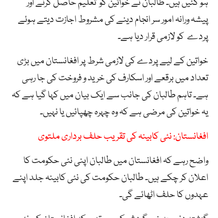
ہو گئیں ہیں۔ طالبان نے خواتین کو تعلیم حاصل کرنے اور
پیشہ ورانہ امور سر انجام دینے کی مشروط اجازت دیتے ہوئے
پردے کو لازمی قرار دیا ہے۔
خواتین کے لیے پردے کی لازمی شرط پر افغانستان میں بڑی
تعداد میں برقعے اور اسکارف کی خرید و فروخت کی جا رہی
ہے۔ تاہم طالبان کی جانب سے ایک بیان میں کہا گیا ہے کہ
یہ خواتین کی مرضی ہے کہ وہ چہرہ چھپائیں یا نہیں۔
افغانستان: نئی کابینہ کی تقریب حلف برداری ملتوی
واضح رہے کہ افغانستان میں طالبان اپنی نئی حکومت کا
اعلان کر چکے ہیں۔ طالبان حکومت کی نئی کابینہ جلد اپنے
عہدوں کا حلف اٹھائے گی۔