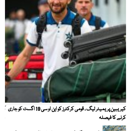
کیریبین پریمیئر لیگ ، قومی کرکٹرز کو این او سی 19 اگست کو جاری
آز
کرنے کا فیصلہ
چھی