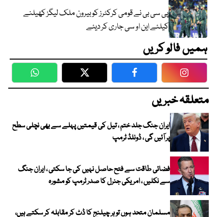
پی سی بی نے قومی کرکٹرز کو بیرون ملک لیگز کھیلنے
کیلئے این او سی جاری کر دیئے
ہمیں فالو کریں
WhatsApp
Twitter
Facebook
Faceboo
متعلقہ خبریں
ایران جنگ جلد ختم ، تیل کی قیمتیں پہلے سے بھی نچلی سطح
پر آئیں گی ، ڈونلڈ ٹرمپ
فضائی طاقت سے فتح حاصل نہیں کی جا سکتی ، ایران جنگ
سے نکلیں ، امریکی جنرل کا صدر ٹرمپ کو مشورہ
مسلمان متحد ہوں تو ہر چیلنج کا ڈٹ کر مقابلہ کر سکتے ہیں،