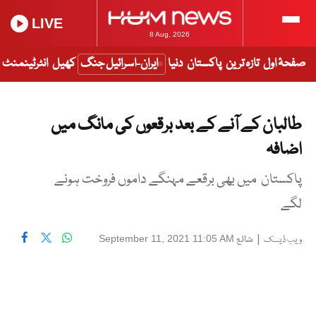
LIVE
8 Aug, 2026
صفحۂ اول
تازہ ترین
پاکستان
دنیا
ایران-اسرائیل جنگ
کھیل
انٹرٹینمنٹ
طالبان کے آنے کے بعد برقعوں کی مانگ میں
اضافہ
پاکستان میں بھی برقعے مہنگے داموں فروخت ہونے
لگے
|
شائع
September 11, 2021 11:05 AM
ویب ڈیسک