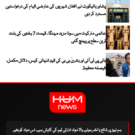
پشاور ہائیکورٹ نے افغان شہریوں کی عارضی قیام کی درخواستیں
مسترد کر دیں
عالمی مارکیٹ میں سونا مزید مہنگا ، قیمت 7 ہفتوں کی بلند
ترین سطح پر پہنچ گئی
بانی پی ٹی آئی اور بشریٰ بی بی کی قیدِ تنہائی کیس، دلائل مکمل،
فیصلہ محفوظ
ہم نیوز پر شائع یا نشر ہونے والا مواد ادارتی ٹیم کی کاوش ہے۔ اس مواد کو بغیر