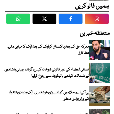
ہمیں فالو کریں
WhatsApp
Twitter
Facebook
Faceboo
متعلقہ خبریں
معرکہ حق کے بعد پاکستان کو ایک کے بعد ایک کامیابی ملی،
عطا تارڑ
انسانی اعضاء کی غیر قانونی فروخت کیس، گرفتار چینی باشندوں
نے ضمانت کیلئے ہائیکورٹ سے رجوع کرلیا
پی آئی اے ملازمین کیلئے بڑی خوشخبری، ایک بنیادی تنخواہ
کے برابر بونس منظور