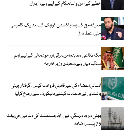
خطے کے امن و استحکام کے لیے ہے، اردوان
معرکہ حق کے بعد پاکستان کو ایک کے بعد ایک کامیابی
ملی، عطا تارڑ
مکہ دفاعی معاہدہ امن، ترقی اور خوشحالی کے لیے اہم
سنگِ میل ہے،سعودی وزیر خارجہ
انسانی اعضاء کی غیر قانونی فروخت کیس، گرفتار چینی
باشندوں نے ضمانت کیلئے ہائیکورٹ سے رجوع کرلیا
بجلی مزید مہنگی، فیول ایڈجسٹمنٹ کی مد میں فی یونٹ
75 پیسے اضافہ