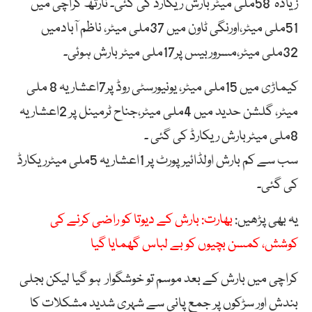
زیادہ 58ملی میٹر بارش ریکارڈ کی گئی۔ نارتھ کراچی میں
51ملی میٹر،اورنگی ٹاون میں 37ملی میٹر، ناظم آبادمیں
32ملی میٹر،مسروربیس پر17ملی میٹر بارش ہوئی۔
کیماڑی میں 15ملی میٹر، یونیورسٹی روڈ پر7اعشاریہ 8 ملی
میٹر، گلشن حدید میں 4ملی میٹر،جناح ٹرمینل پر 2اعشاریہ
8ملی میٹربارش ریکارڈ کی گئی ۔
سب سے کم بارش اولڈائیرپورٹ پر 1اعشاریہ 5ملی میٹرریکارڈ
کی گئی۔
یہ بھی پڑھیں:
بھارت: بارش کے دیوتا کو راضی کرنے کی
کوشش، کمسن بچیوں کو بے لباس گھمایا گیا
کراچی میں بارش کے بعد موسم تو خوشگوار ہو گیا لیکن بجلی
بندش اور سڑکوں پر جمع پانی سے شہری شدید مشکلات کا