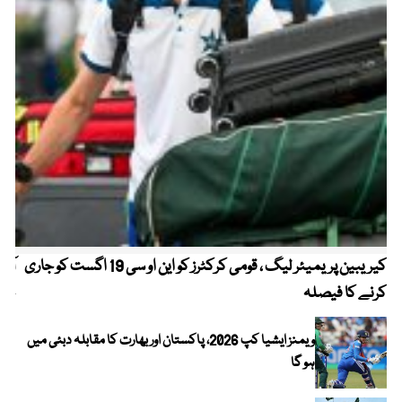
کیریبین پریمیئر لیگ ، قومی کرکٹرز کو این او سی 19 اگست کو جاری
آز
کرنے کا فیصلہ
چھی
ویمنز ایشیا کپ 2026، پاکستان اور بھارت کا مقابلہ دبئی میں
ہو گا