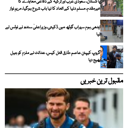
پاکستان، سعودی عرب اور ترکیہ کے دفاعی معاہدے کا
خیرمقدم، مسلم دنیا کے اتحاد کا نیا باب شروع ہوگیا، مریم نواز
ایدھی ہوم سہراب گوٹھ میں ڈکیتی، وزیراعلیٰ سندھ نے نوٹس لے
لیا
گروپ کیپٹن عاصم طارق قتل کیس، عدالت نے ملزم کو جیل
بھیج دیا
مقبول ترین خبریں