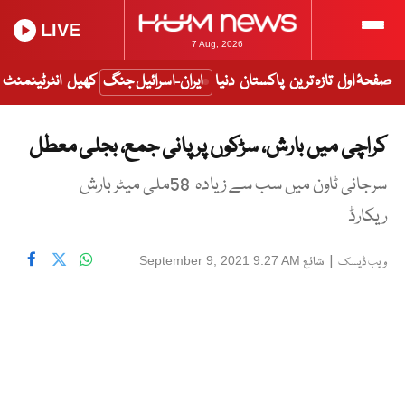
LIVE
7 Aug, 2026
صفحۂ اول
تازہ ترین
پاکستان
دنیا
ایران-اسرائیل جنگ
کھیل
انٹرٹینمنٹ
کراچی میں بارش، سڑکوں پر پانی جمع، بجلی معطل
سرجانی ٹاون میں سب سے زیادہ 58ملی میٹر بارش
ریکارڈ
|
شائع
September 9, 2021 9:27 AM
ویب ڈیسک