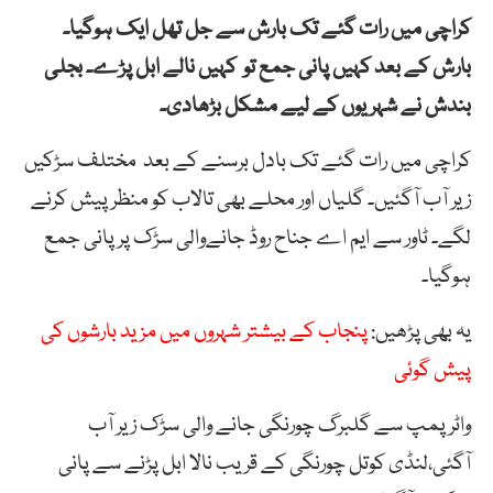
کراچی میں رات گئے تک بارش سے جل تھل ایک ہوگیا۔
بارش کے بعد کہیں پانی جمع تو کہیں نالے ابل پڑے۔ بجلی
بندش نے شہریوں کے لیے مشکل بڑھادی۔
کراچی میں رات گئے تک بادل برسنے کے بعد مختلف سڑکیں
زیر آب آگئیں۔ گلیاں اور محلے بھی تالاب کو منظر پیش کرنے
لگے۔ ٹاور سے ایم اے جناح روڈ جانےوالی سڑک پر پانی جمع
ہوگیا۔
یہ بھی پڑھیں:
پنجاب کے بیشتر شہروں میں مزید بارشوں کی
پیش گوئی
واٹر پمپ سے گلبرگ چورنگی جانے والی سڑک زیر آب
آگئی،لنڈی کوتل چورنگی کے قریب نالا ابل پڑنے سے پانی