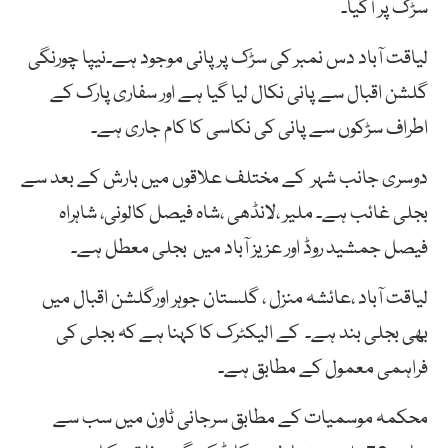
سڑک پر آگیا۔
لیاقت آباد دس نمبر کی سڑک پر پانی موجود ہے۔نیپا چورنگی
گلشن اقبال سے پانی نکال لیا گیا ہے اور سفاری پارک کے
اطراف سڑکوں سے پانی کی نکاسی کا کام جاری ہے۔
دوسری جانب شہر کے مختلف علاقوں میں بارش کے بعد سے
بجلی غائب ہے۔ ملیر ،لانڈھی ،شاہ فیصل کالونی، شاہراہ
فیصل جمشید روڈ اور عزیز آباد میں بجلی معطل ہے۔
لیاقت آباد ،عائشہ منزل ، گلستان جوہر اورگلشن اقبال میں
بھی بجلی بند ہے۔ کے الیکٹرک کا کہنا ہے کہ بجلی کی
فراہمی معمول کے مطابق ہے۔
محکمہ موسمیات کے مطابق سرجانی ٹاون میں سب سے