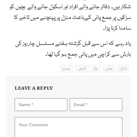
شکار ہیں۔ دفاتر جانے والے افراد اور اسکول جانے والے بچوں کو
سڑکوں پر جمع پانی کےباعث منزل پر پہنچنے میں تاخیر کا
سامنا کرنا پڑا۔
یاد رہے کہ اس سے قبل گزشتہ ہفتے مسلسل چار روز کی
بارش سے کراچی میں پانی جمع ہو گیا تھا۔
بارش
بجلی
روڈ
کراچی
موسم
LEAVE A REPLY