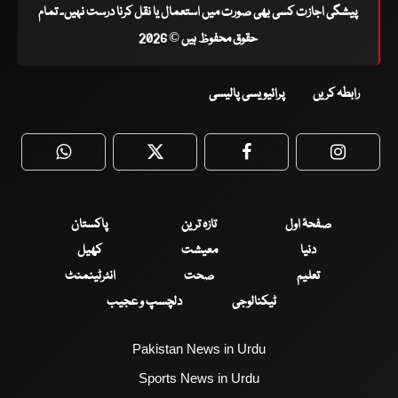
پیشگی اجازت کسی بھی صورت میں استعمال یا نقل کرنا درست نہیں۔ تمام
حقوق محفوظ ہیں © 2026
رابطہ کریں
پرائیویسی پالیسی
WhatsApp
Twitter
Facebook
Faceboo
صفحۂ اول
تازہ ترین
پاکستان
دنیا
معیشت
کھیل
تعلیم
صحت
انٹرٹینمنٹ
ٹیکنالوجی
دلچسپ و عجیب
Pakistan News in Urdu
Sports News in Urdu