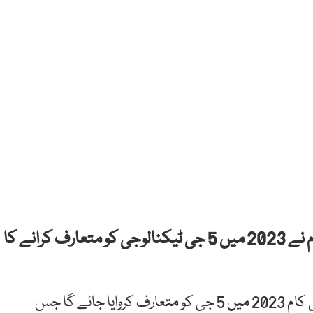
اسلام آباد: وزارت انفارمیشن ٹیکنالوجی اور ٹیلی کام نے 2023 میں 5 جی ٹیکنالوجی کو متعارف کرانے کا
وزارت انفارمیشن ٹیکنالوجی کا کہا ہے کہ آئی ٹی اور ٹیلی کام 2023 میں 5 جی کو متعارف کروایا جائے گا جس