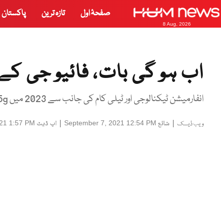
صفحۂ اول
تازہ ترین
پاکستان
8 Aug, 2026
اب ہو گی بات، فائیو جی کے
انفارمیشن ٹیکنالوجی اور ٹیلی کام کی جانب سے 2023 میں 5g کو پاکستان میں متعارف کروایا جائے گا
|
شائع
|
اپ ڈیٹ
21 1:57 PM
September 7, 2021 12:54 PM
ویب ڈیسک