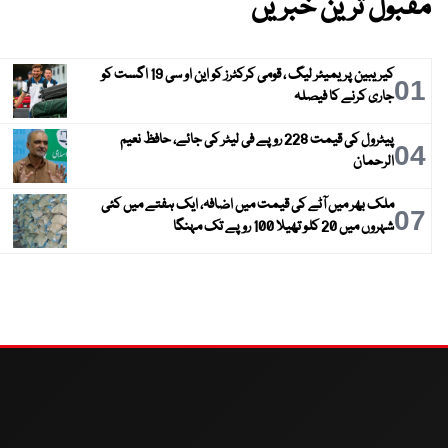
مقبول ترین خبریں
کیریبین پریمیئر لیگ ، قومی کرکٹرز کو این او سی 19 اگست کو
01
جاری کرنے کا فیصلہ
پیٹرول کی قیمت 228 روپے فی لیٹر کی جائے، حافظ نعیم
04
الرحمان
ملک بھر میں آٹے کی قیمت میں اضافہ، ایک ہفتے میں کئی
07
شہروں میں 20 کلو تھیلا 100 روپے تک مہنگا