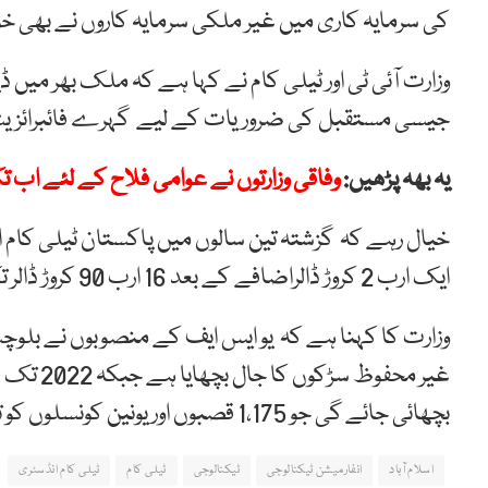
کی سرمایہ کاری میں غیر ملکی سرمایہ کاروں نے بھی خو
جیسی مستقبل کی ضروریات کے لیے گہرے فائبرائزیش
یہ بھہ پڑھیں:
وفاقی وزارتوں نے عوامی فلاح کے لئے اب 
خیال رہے کہ گزشتہ تین سالوں میں پاکستان ٹیلی کام ا
ایک ارب 2 کروڑ ڈالراضافے کے بعد 16 ارب 90 کروڑ ڈالر تک پہنچ گئی ہے۔
بچھائی جائے گی جو 1،175 قصبوں اور یونین کونسلوں کو تیز رفتار انٹرنیٹ فراہم کرے گی۔
اسلام آباد
انفارمیشن ٹیکنالوجی
ٹیکنالوجی
ٹیلی کام
ٹیلی کام انڈسٹری