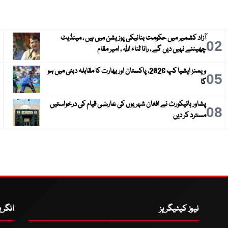
آزاد کشمیر میں حکومت بنانیکی پوزیشن میں ہیں ، مینڈیٹ
3
02
چھیننے نہیں دیں گے ، رانا ثناء اللہ ، امیر مقام
ویمنز ایشیا کپ 2026، پاکستان اور بھارت کا مقابلہ دبئی میں ہو
6
05
گا
پشاور ہائیکورٹ نے افغان شہریوں کی عارضی قیام کی درخواستیں
9
08
مسترد کر دیں
نیوز کیٹیگریز
انگر