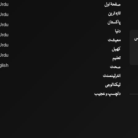
صفحۂ اول
Urdu
تازہ ترین
Urdu
پاکستان
Urdu
دنیا
Urdu
اس
معیشت
Urdu
کھیل
Urdu
تعلیم
lish
صحت
انٹرٹینمنٹ
ٹیکنالوجی
دلچسپ و عجیب