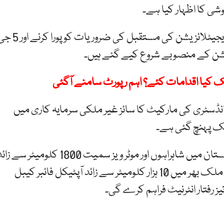
شی کا اظہار کیا ہے۔
وزارت آئی ٹی اور ٹیلی کام نے کہا ہے کہ ملک بھر میں ڈیجیٹلائزیشن کی مستقبل کی ضروریات کو پ
ن کے منصوبے شروع کیے گئے ہیں۔
تک کیا اقدامات کئے؟ اہم رپورٹ سامنے آگئی
نڈسٹری کی مارکیٹ کا سائز غیر ملکی سرمایہ کاری میں
وزارت کا کہنا ہے کہ یو ایس ایف کے منصوبوں نے بلوچستان میں شاہراہوں اور موٹر ویز سمیت 1800 کلومیٹر سے
غیر محفوظ سڑکوں کا جال بچھایا ہے جبکہ 2022 تک ملک بھر میں 10 ہزار کلومیٹر سے زائد آپٹیکل فائبر کیبل