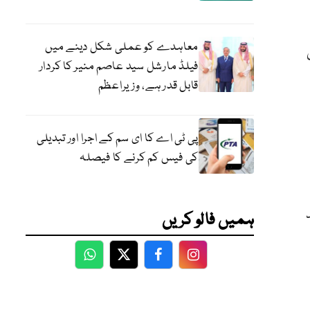
معاہدے کو عملی شکل دینے میں
ورا کرنے اور 5 جی
فیلڈ مارشل سید عاصم منیر کا کردار
قابل قدر ہے، وزیراعظم
پی ٹی اے کا ای سم کے اجرا اور تبدیلی
کی فیس کم کرنے کا فیصلہ
 زائد
ہمیں فالو کریں
WhatsApp
Twitter
Facebook
Facebook