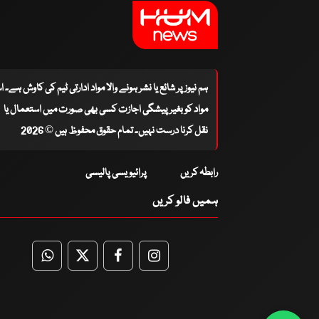
ہم نیوز پر شائع یا نشر ہونے والا مواد ادارتی ٹیم کی کاوش ہے۔ 
مواد کو بغیر پیشگی اجازت کسی بھی صورت میں استعمال یا
نقل کرنا درست نہیں۔ تمام حقوق محفوظ ہیں © 2026
رابطہ کریں
پرائیویسی پالیسی
ہمیں فالو کریں
WhatsApp
Twitter
Facebook
Facebook