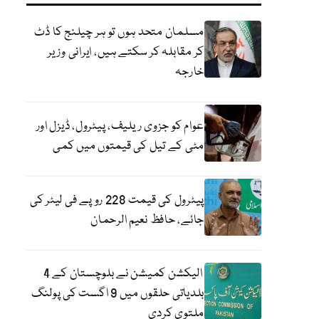
مسلمان متحد ہوں تو ہر چیلنج کا ڈٹ
کر مقابلہ کر سکتے ہیں، ایرانی وزیر
خارجہ
عوام کو جزوی ریلیف، پیٹرول، ڈیزل اور
مٹی کے تیل کی قیمتوں میں کمی
پیٹرول کی قیمت 228 روپے فی لیٹر کی
جائے، حافظ نعیم الرحمان
الیکشن کمیشن نے بلوچستان کے 4
بلدیاتی حلقوں میں 9 اگست کی پولنگ
ملتوی کردی