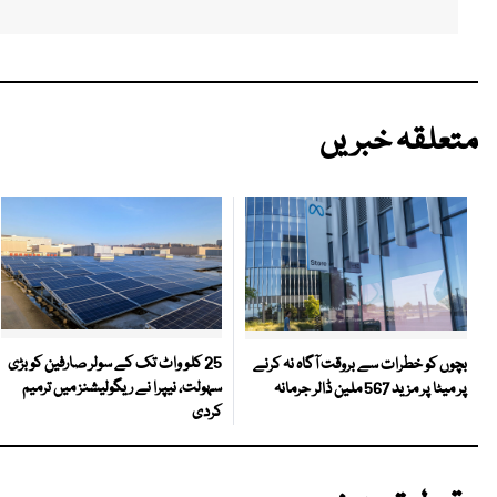
متعلقہ خبریں
25 کلو واٹ تک کے سولر صارفین کو بڑی
بچوں کو خطرات سے بروقت آگاہ نہ کرنے
سہولت، نیپرا نے ریگولیشنز میں ترمیم
پر میٹا پر مزید 567 ملین ڈالر جرمانہ
کردی