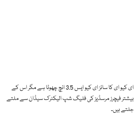
ای کیو ای کا سائز ای کیو ایس 3.5 انچ چھوٹا ہے مگر اس کے
بیشتر فیچرز مرسڈیز کی فلیگ شپ الیکٹرک سیڈان سے ملتے
جلتے ہیں۔