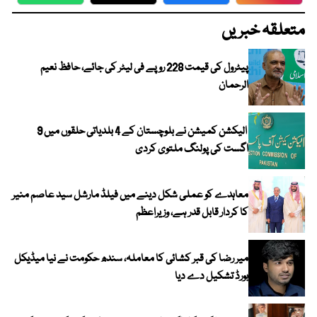
WhatsApp
Twitter
Facebook
Faceboo
متعلقہ خبریں
پیٹرول کی قیمت 228 روپے فی لیٹر کی جائے، حافظ نعیم
الرحمان
الیکشن کمیشن نے بلوچستان کے 4 بلدیاتی حلقوں میں 9
اگست کی پولنگ ملتوی کردی
معاہدے کو عملی شکل دینے میں فیلڈ مارشل سید عاصم منیر
کا کردار قابل قدر ہے، وزیراعظم
میر رضا کی قبر کشائی کا معاملہ، سندھ حکومت نے نیا میڈیکل
بورڈ تشکیل دے دیا