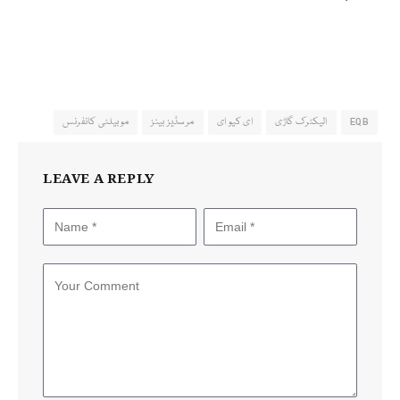
EQB
الیکٹرک گاڑی
ای کیو ای
مرسڈیز بینز
موبیلٹی کانفرنس
LEAVE A REPLY