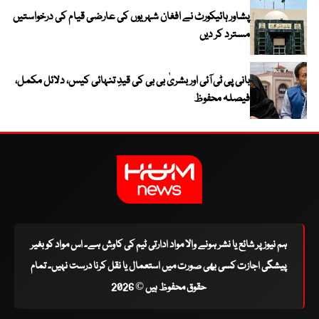
پشاور ہائیکورٹ نے افغان شہریوں کی عارضی قیام کی درخواستیں
مسترد کر دیں
بانی پی ٹی آئی اور بشریٰ بی بی کی قیدِ تنہائی کیس، دلائل مکمل،
فیصلہ محفوظ
ہم نیوز پر شائع یا نشر ہونے والا مواد ادارتی ٹیم کی کاوش ہے۔ اس مواد کو بغیر
پیشگی اجازت کسی بھی صورت میں استعمال یا نقل کرنا درست نہیں۔ تمام
حقوق محفوظ ہیں © 2026