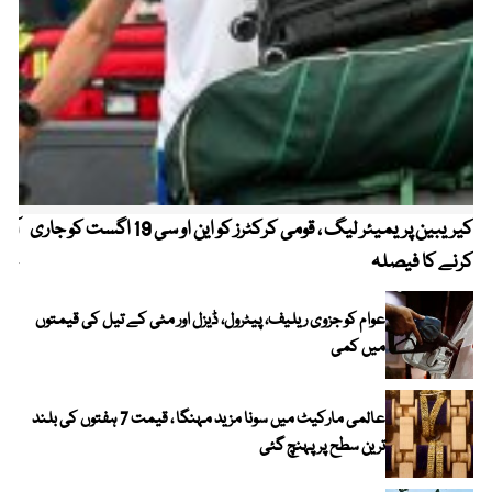
کیریبین پریمیئر لیگ ، قومی کرکٹرز کو این او سی 19 اگست کو جاری
آز
کرنے کا فیصلہ
چھی
عوام کو جزوی ریلیف، پیٹرول، ڈیزل اور مٹی کے تیل کی قیمتوں
میں کمی
عالمی مارکیٹ میں سونا مزید مہنگا ، قیمت 7 ہفتوں کی بلند
ترین سطح پر پہنچ گئی