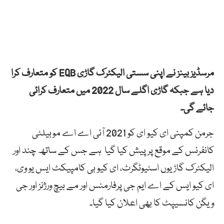
مرسڈیز بینز نے اپنی سستی الیکٹرک گاڑی EQB کو متعارف کرا
دیا ہے جبکہ گاڑی اگلے سال 2022 میں متعارف کرائی
جائے گی۔
جرمن کمپنی ای کیو ای کو 2021 آئی اے اے موبیلٹی
کانفرنس کے موقع پر پیش کیا گیا ہے جس کے ساتھ چند اور
الیکٹرک گاڑیوں اسٹیوٹگرٹ، ای کیو بی کامپیکٹ ایس یو وی،
ای کیو ایس کے اے ایم جی پرفارمنس اور مے بیچ ورژنز اور جی
ویگن کانسیپٹ کا بھی اعلان کیا گیا۔