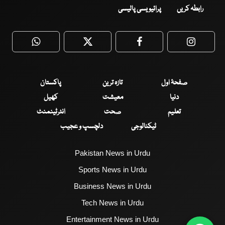
رابطہ کریں
پرائیویسی پالیسی
WhatsApp
Twitter
Facebook
Faceboo
صفحۂ اول
تازہ ترین
پاکستان
دنیا
معیشت
کھیل
تعلیم
صحت
انٹرٹینمنٹ
ٹیکنالوجی
دلچسپ و عجیب
Pakistan News in Urdu
Sports News in Urdu
Business News in Urdu
Tech News in Urdu
Entertainment News in Urdu