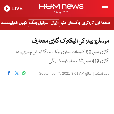
LIVE
8 Aug, 2026
صفحۂ اول
تازہ ترین
پاکستان
دنیا
ایران-اسرائیل جنگ
کھیل
انٹرٹینمنٹ
مرسڈیز بینز کی الیکٹرک گاڑی متعارف
گاڑی میں 90 کلو واٹ بیٹری بیک ہوگا اور فل چارج پر یہ
گاڑی 410 میل تک سفر کرسکے گی
|
شائع
September 7, 2021 9:01 AM
ویب ڈیسک