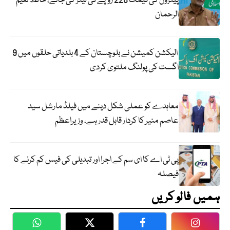
پیٹرول کی قیمت 228 روپے فی لیٹر کی جائے، حافظ نعیم
الرحمان
الیکشن کمیشن نے بلوچستان کے 4 بلدیاتی حلقوں میں 9
اگست کی پولنگ ملتوی کردی
معاہدے کو عملی شکل دینے میں فیلڈ مارشل سید
عاصم منیر کا کردار قابل قدر ہے، وزیراعظم
پی ٹی اے کا ای سم کے اجرا اور تبدیلی کی فیس کم کرنے کا
فیصلہ
ہمیں فالو کریں