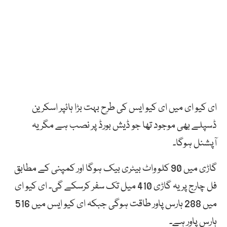
ای کیو ای میں ای کیو ایس کی طرح بہت بڑا ہائپر اسکرین
ڈسپلے بھی موجود تھا جو ڈیش بورڈ پر نصب ہے مگر یہ
آپشنل ہوگا۔
گاڑی میں 90 کلو واٹ بیٹری بیک ہوگا اور کمپنی کے مطابق
فل چارج پر یہ گاڑی 410 میل تک سفر کرسکے گی۔ ای کیو ای
میں 288 ہارس پاور طاقت ہوگی جبکہ ای کیو ایس میں 516
ہارس پاور ہے۔