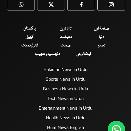
WhatsApp
Twitter
Facebook
Faceboo
صفحۂ اول
تازہ ترین
پاکستان
دنیا
معیشت
کھیل
تعلیم
صحت
انٹرٹینمنٹ
ٹیکنالوجی
دلچسپ و عجیب
Pakistan News in Urdu
Sports News in Urdu
Business News in Urdu
Tech News in Urdu
Entertainment News in Urdu
Health News in Urdu
Hum News English