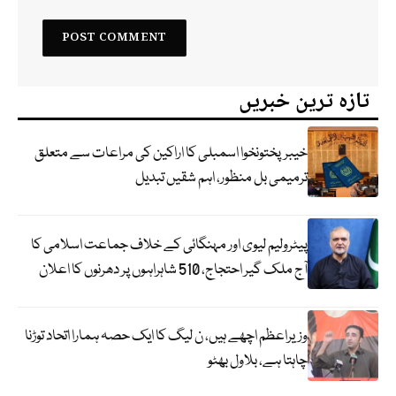
تازہ ترین خبریں
خیبرپختونخوا اسمبلی کا اراکین کی مراعات سے متعلق
ترمیمی بل منظور، اہم شقیں تبدیل
پیٹرولیم لیوی اور مہنگائی کے خلاف جماعت اسلامی کا
آج ملک گیر احتجاج، 510 شاہراہوں پر دھرنوں کا اعلان
وزیراعظم اچھے ہیں، ن لیگ کا ایک حصہ ہمارا اتحاد توڑنا
چاہتا ہے، بلاول بھٹو