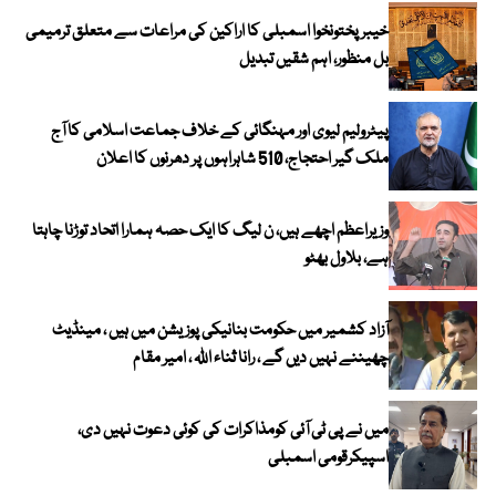
خیبرپختونخوا اسمبلی کا اراکین کی مراعات سے متعلق ترمیمی
بل منظور، اہم شقیں تبدیل
پیٹرولیم لیوی اور مہنگائی کے خلاف جماعت اسلامی کا آج
ملک گیر احتجاج، 510 شاہراہوں پر دھرنوں کا اعلان
وزیراعظم اچھے ہیں، ن لیگ کا ایک حصہ ہمارا اتحاد توڑنا چاہتا
ہے، بلاول بھٹو
آزاد کشمیر میں حکومت بنانیکی پوزیشن میں ہیں ، مینڈیٹ
چھیننے نہیں دیں گے ، رانا ثناء اللہ ، امیر مقام
میں نے پی ٹی آئی کومذاکرات کی کوئی دعوت نہیں دی،
اسپیکرقومی اسمبلی