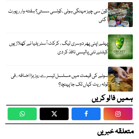
کون سی چیز مہنگی ہوئی ،کونسی سستی؟ ہفتہ وار رپورٹ
آگئی
پہلے اپنی پھر دوسری لیگ ، کرکٹ آسٹریلیا نے کھلاڑیوں
کیلئے نئی پالیسی نافذ کر دی
سونے کی قیمت میں مسلسل تیسرے روز بڑا اضافہ ، فی
تولہ ریٹ کہاں تک جا پہنچا؟
ہمیں فالو کریں
WhatsApp
Twitter
Facebook
Faceboo
متعلقہ خبریں