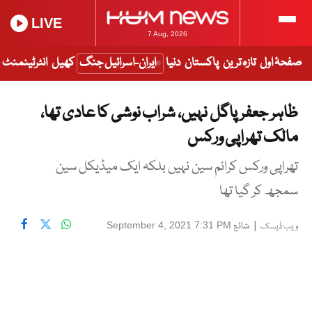
LIVE
7 Aug, 2026
صفحۂ اول
تازہ ترین
پاکستان
دنیا
ایران-اسرائیل جنگ
کھیل
انٹرٹینمنٹ
ظاہر جعفر پاگل نہیں، شراب نوشی کا عادی تھا،
مالک تھراپی ورکس
تھراپی ورکس کرائم سین نہیں بلکہ ایک میڈیکل سین
سمجھ کر گیا تھا
|
شائع
September 4, 2021 7:31 PM
ویب ڈیسک