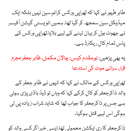
طاہر ظہور نے کہا کہ تھراپی ورکس کرائم سین نہیں بلکہ ایک
میڈیکل سین سمجھ کر گیا تھا، ہمیں انویسٹی گیشن آفیسر
نے جھوٹ بول کر بیان لینے کے لیے بلایا،تھراپی ورکس کے
پاس تمام کال ریکارڈ ہے۔
یہ بھی پڑھیں:
نورمقدم کیس: چالان مکمل، ظاہر جعفر مجرم
قرار، سزائے موت کی استدعا
تھراپی ورکس کے مالک نے کہا کہ انہوں نے ظاہر جعفر کے
والد ذاکرجعفر کو کال کرکے کہا کہ وہاں تو ڈیڈ باڈی پڑی ہوئی
ہے جس پر ذاکرجعفر کا جواب تھا کہ شاید شراب زیادہ پی لی
ہوگی اس لیے قتل ہوگیا۔
ذاکرجعفر کا ری ایکشن معمولی تھا،ایسی خبر اگر کسی والد کو