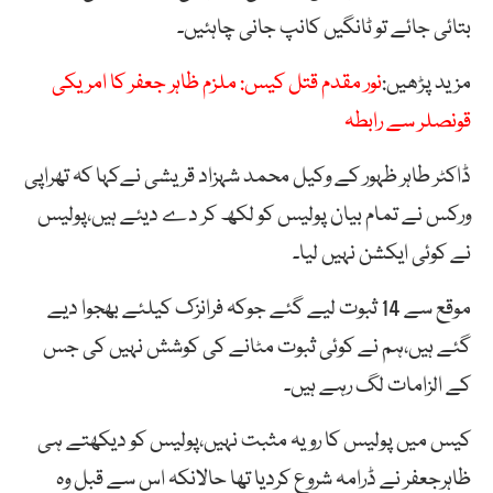
بتائی جائے تو ٹانگیں کانپ جانی چاہئیں۔
مزید پڑھیں:
نور مقدم قتل کیس: ملزم ظاہر جعفر کا امریکی
قونصلر سے رابطہ
ڈاکٹر طاہر ظہور کے وکیل محمد شہزاد قریشی نےکہا کہ تھراپی
ورکس نے تمام بیان پولیس کو لکھ کر دے دیئے ہیں،پولیس
نے کوئی ایکشن نہیں لیا۔
موقع سے 14 ثبوت لیے گئے جوکہ فرانزک کیلئے بھجوا دیے
گئے ہیں،ہم نے کوئی ثبوت مٹانے کی کوشش نہیں کی جس
کے الزامات لگ رہے ہیں۔
کیس میں پولیس کا رویہ مثبت نہیں،پولیس کو دیکھتے ہی
ظاہرجعفر نے ڈرامہ شروع کردیا تھا حالانکہ اس سے قبل وہ