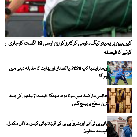
کیریبین پریمیئر لیگ ، قومی کرکٹرز کو این او سی 19 اگست کو جاری
پیٹ
کرنے کا فیصلہ
ویمنز ایشیا کپ 2026، پاکستان اور بھارت کا مقابلہ دبئی میں
ہو گا
عالمی مارکیٹ میں سونا مزید مہنگا ، قیمت 7 ہفتوں کی بلند
ترین سطح پر پہنچ گئی
بانی پی ٹی آئی اور بشریٰ بی بی کی قیدِ تنہائی کیس، دلائل مکمل،
فیصلہ محفوظ