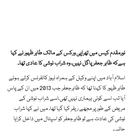
نورمقدم کیس میں تھراپی ورکس کے مالک طاہر ظہور نے کہا
ہےکہ ظاہر جعفر پاگل نہیں، وہ شراب نوشی کا عادی تھا۔
اسلام آباد میں اپنے وکیل کے ہمراہ نیوز کانفرنس کرتے ہوئے
طاہر ظہور کا کہنا تھا کہ ظاہرجعفر جب 2013 میں ان کے پاس
آیا تب اسے کوئی بیماری نہیں تھی،اسے شراب نوشی کے
مریض کے طور پر مجھے ریفر کیا گیا تھا، میں نے کہا شراب
نوشی کی عادت ہے تو ظاہرجعفر کو اسپتال میں داخل کرایا
جائے۔