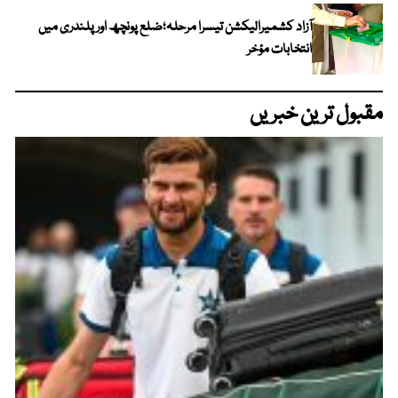
آزاد کشمیرالیکشن تیسرا مرحلہ؛ضلع پونچھ اور پلندری میں
انتخابات مؤخر
مقبول ترین خبریں