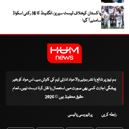
پاکستان کیخلاف ٹیسٹ سیریز ، انگلینڈ کا 16 رکنی اسکواڈ
سامنے آ گیا
ہم نیوز پر شائع یا نشر ہونے والا مواد ادارتی ٹیم کی کاوش ہے۔ اس مواد کو بغیر
پیشگی اجازت کسی بھی صورت میں استعمال یا نقل کرنا درست نہیں۔ تمام
حقوق محفوظ ہیں © 2026
رابطہ کریں
پرائیویسی پالیسی