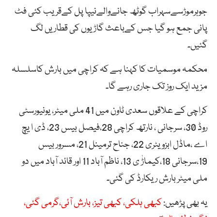
جوہرموڑسےسہراب گوٹھ جانےوالےنیپا پل کےقریب کئی فٹ
پانی جمع ہو گیا جس کےباعث گاڑیوں کی قطاریں لگ
گئیں۔
محکمہ موسمیات کا کہنا ہے کہ کراچی میں بارش کاسلسلہ
مزید ایک روز تک جاری رہے گا۔
کراچی کے علاقوں سعدی ٹاون میں 41 ملی میٹر، یونیورسٹی
روڈ 30، سرجانی ، نارتھ کراچی 28،فیصل بیس 23، ڈی ا یچ
اے ،ماڈل ابزویٹری 22، جناح ترمینل 21، مسرور بیس
19،سرجانی 18،کیماڑٰ ی 13، ناظم آباد 11 اور قائد آباد میں دو
ملی میٹر بارش ریکارڈ کی گئی۔
یہ بھی پڑھیں:
کبھی ہلکی، کبھی تیز، بارش آئی،گرمی گئی،