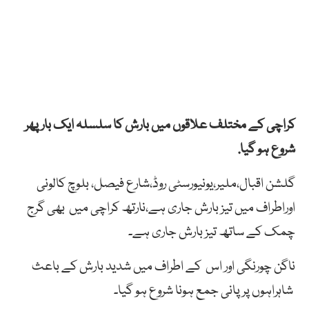
کراچی کے مختلف علاقوں میں بارش کا سلسلہ ایک بار پھر
شروع ہو گیا.
گلشن اقبال،ملیر،یونیورسٹی روڈ،شارع فیصل، بلوچ کالونی
اوراطراف میں تیز بارش جاری ہے،نارتھ کراچی میں بھی گرج
چمک کے ساتھ تیز بارش جاری ہے۔
ناگن چورنگی اور اس کے اطراف میں شدید بارش کے باعث
شاہراہوں پر پانی جمع ہونا شروع ہو گیا۔