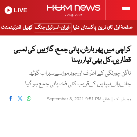
LIVE
7 Aug, 2026
صفحۂ اول
تازہ ترین
پاکستان
دنیا
ایران-اسرائیل جنگ
کھیل
انٹرٹینمنٹ
کراچی میں پھر بارش، پانی جمع، گاڑیوں کی لمبی
قطاریں،کل بھی تیار رہنا
ناگن چورنگی کے اطراف اورجوہرموڑسےسہراب گوٹھ
جانےوالےنیپا پل کےقریب کئی فٹ پانی جمع ہو گیا
|
شائع
September 3, 2021 9:51 PM
ویب ڈیسک