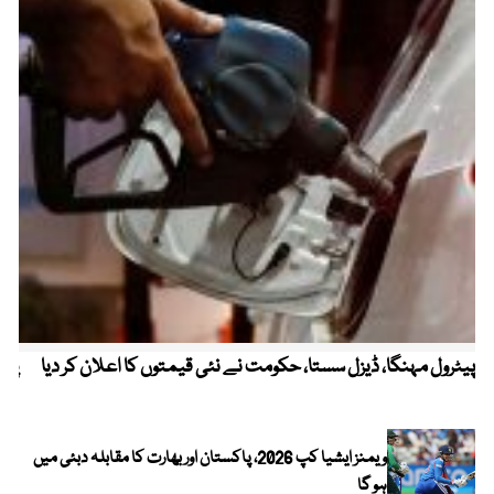
پیٹرول مہنگا، ڈیزل سستا، حکومت نے نئی قیمتوں کا اعلان کر دیا
پنج
ویمنز ایشیا کپ 2026، پاکستان اور بھارت کا مقابلہ دبئی میں
ہو گا