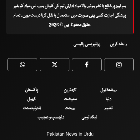
ہم نیوز پر شائع یا نشر ہونے والا مواد ادارتی ٹیم کی کاوش ہے۔ اس مواد کو بغیر
پیشگی اجازت کسی بھی صورت میں استعمال یا نقل کرنا درست نہیں۔ تمام
حقوق محفوظ ہیں © 2026
رابطہ کریں
پرائیویسی پالیسی
WhatsApp
Twitter
Facebook
Faceboo
صفحۂ اول
تازہ ترین
پاکستان
دنیا
معیشت
کھیل
تعلیم
صحت
انٹرٹینمنٹ
ٹیکنالوجی
دلچسپ و عجیب
Pakistan News in Urdu