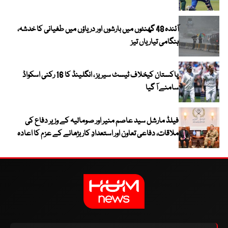
آئندہ 48 گھنٹوں میں بارشوں اور دریاؤں میں طغیانی کا خدشہ،
ہنگامی تیاریاں تیز
پاکستان کیخلاف ٹیسٹ سیریز ، انگلینڈ کا 16 رکنی اسکواڈ
سامنے آ گیا
فیلڈ مارشل سید عاصم منیر اور صومالیہ کے وزیر دفاع کی
ملاقات، دفاعی تعاون اور استعدادِ کار بڑھانے کے عزم کا اعادہ