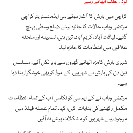
لوگ لطف اٹھاتے رہے
کراچی میں بارش کا آغاز ہوتے ہی ایڈمنسٹریٹر کراچی
مرتضیٰ وہاب حالات کا جائزہ لینے ضلع وسطی پہنچ
گئے۔ لیاقت آباد، کریم آباد، تین ہٹی، لسبیلہ اور ملحقہ
علاقوں میں انتظامات کا جائزہ لیا۔
شہری بارش کامزہ اٹھانے گھروں سے باہر نکل آئے، مسلسل
تین دن کی بارش نے شہریوں کے موڈ کو بھی خوشگوار بنا دیا
ہے۔
مرتضیٰ وہاب نے کے ایم سی کو نکاسی آب کے تمام انتظامات
مکمل رکھنے کی ہدایات کیں، کہا۔ تمام عملہ فیلڈ میں
موجود رہے شہریوں کو مشکلات پیش نہ آئیں۔