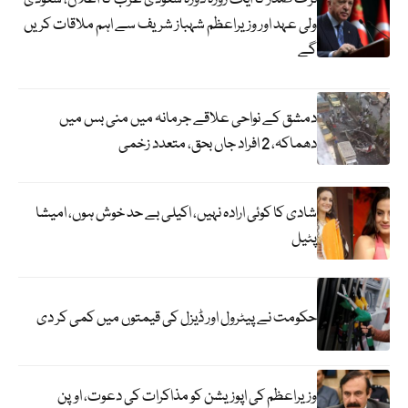
ولی عہد اور وزیراعظم شہباز شریف سے اہم ملاقات کریں
گے
دمشق کے نواحی علاقے جرمانہ میں منی بس میں
دھماکہ، 2 افراد جاں بحق، متعدد زخمی
شادی کا کوئی ارادہ نہیں، اکیلی بے حد خوش ہوں، امیشا
پٹیل
حکومت نے پیٹرول اور ڈیزل کی قیمتوں میں کمی کر دی
وزیراعظم کی اپوزیشن کو مذاکرات کی دعوت، اوپن