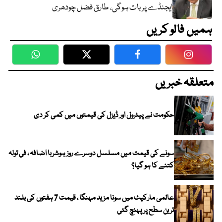
ایجنڈے پر بات ہوگی، طارق فضل چودھری
ہمیں فالو کریں
WhatsApp
Twitter
Facebook
Faceboo
متعلقہ خبریں
حکومت نے پیٹرول اور ڈیزل کی قیمتوں میں کمی کر دی
سونے کی قیمت میں مسلسل دوسرے روز ہوشربا اضافہ ، فی تولہ
کتنے کا ہو گیا؟
عالمی مارکیٹ میں سونا مزید مہنگا ، قیمت 7 ہفتوں کی بلند
ترین سطح پر پہنچ گئی