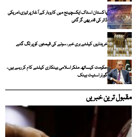
پاکستان اسٹاک ایکسچینج میں کاروبار کے آغاز پر تیزی،امریکی
ڈالر کی قدر بھی گر گئی
خریداروں کیلئے بری خبر ، سونے کی قیمتوں کو پر لگ گئے
حکومت کیساتھ ملکر اسلامی بینکاری کیلئے کام کر رہے ہیں ،
گورنر اسٹیٹ بینک
مقبول ترین خبریں