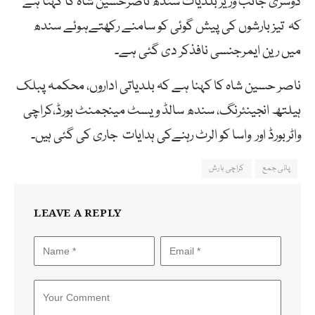
دوسری جانب وزیر بلدیات سندھ ناصرحسین شاہ کا کہنا ہے
کہ تیز بارشوں کی پیش گوئی کو سامنے رکھتےہوئے سندھ
میں رین ایمرجنسی نافذکر دی گئی ہے۔
ناصر حسین شاہ کا کہنا ہے کہ بلدیاتی اداروں، محکمہ پبلک
ہیلتھ انجینئرنگ، سندھ سالڈ ویسٹ مینجمنٹ بورڈ،کراچی
واٹربورڈ اور واسا کو الرٹ رہنےکی ہدایات جاری کی گئی ہیں۔
پانی جمع
کراچی بارش
LEAVE A REPLY