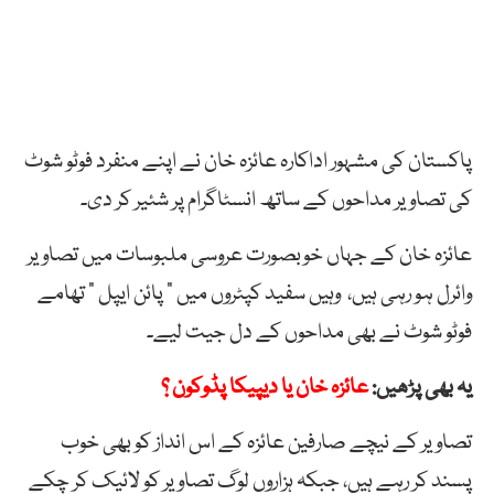
پاکستان کی مشہور اداکارہ عائزہ خان نے اپنے منفرد فوٹو شوٹ
کی تصاویر مداحوں کے ساتھ انسٹاگرام پر شئیر کر دی۔
عائزہ خان کے جہاں خوبصورت عروسی ملبوسات میں تصاویر
وائرل ہو رہی ہیں، وہیں سفید کپٹروں میں ” پائن ایپل ” تھامے
فوٹو شوٹ نے بھی مداحوں کے دل جیت لیے۔
یہ بھی پڑھیں:
عائزہ خان یا دیپیکا پڈوکون ؟
تصاویر کے نیچے صارفین عائزہ کے اس انداز کو بھی خوب
پسند کر رہے ہیں، جبکہ ہزاروں لوگ تصاویر کو لائیک کر چکے