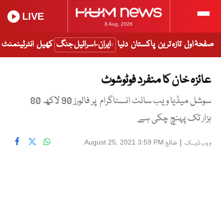
LIVE
8 Aug, 2026
صفحۂ اول
تازہ ترین
پاکستان
دنیا
ایران-اسرائیل جنگ
کھیل
انٹرٹینمنٹ
عائزہ خان کا منفرد فوٹوشوٹ
سوشل میڈیا ویب سائٹ انسٹاگرام پر فالورز 90 لاکھ 80
ہزار تک پہنچ چکی ہے
|
شائع
August 25, 2021 3:59 PM
ویب ڈیسک