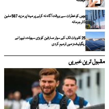
فیصلہ
بچوں کو خطرات سے بروقت آگاہ نہ کرنے پر میٹا پر مزید 567 ملین
ڈالر جرمانہ
25 کلو واٹ تک کے سولر صارفین کو بڑی سہولت، نیپرا نے
ریگولیشنز میں ترمیم کردی
مقبول ترین خبریں