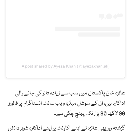
A post shared by Ayeza Khan (@ayezakhan.ak)
عائزہ خان پاکستان میں سب سے زیادہ فالو کی جانے والی
اداکارہ ہیں، ان کے سوشل میڈیا ویب سائٹ انسٹاگرام پر فالورز
90 لاکھ 80 ہزار تک پہنچ چکی ہے۔
گزشتہ روز بھی عائزہ نے اپنے اکاونٹ پر اپنے اداکارہ شوہر دانش