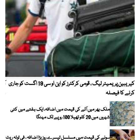
کیریبین پریمیئر لیگ ، قومی کرکٹرز کو این او سی 19 اگست کو جاری
آز
کرنے کا فیصلہ
چھی
ملک بھر میں آٹے کی قیمت میں اضافہ، ایک ہفتے میں کئی
شہروں میں 20 کلو تھیلا 100 روپے تک مہنگا
سونے کی قیمت میں مسلسل تیسرے روز بڑا اضافہ ، فی تولہ ریٹ