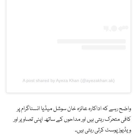
A post shared by Ayeza Khan (@ayezakhan.ak)
واضح رہے کہ اداکارہ عائزہ خان سوشل میڈیا انسٹاگرام پر
کافی متحرک رہتی ہیں اور مداحوں کے ساتھ اپنی تصاویر اور
ویڈیوز پوسٹ کرتی رہتی ہیں۔