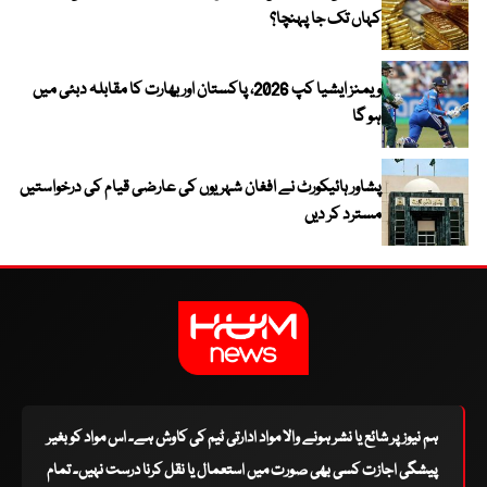
کہاں تک جا پہنچا؟
ویمنز ایشیا کپ 2026، پاکستان اور بھارت کا مقابلہ دبئی میں
ہو گا
پشاور ہائیکورٹ نے افغان شہریوں کی عارضی قیام کی درخواستیں
مسترد کر دیں
ہم نیوز پر شائع یا نشر ہونے والا مواد ادارتی ٹیم کی کاوش ہے۔ اس مواد کو بغیر
پیشگی اجازت کسی بھی صورت میں استعمال یا نقل کرنا درست نہیں۔ تمام