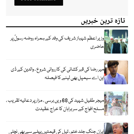
تازہ ترین خبریں
وزیر اعظم شہباز شریف کی وفد کے ہمراہ روضہ رسولؐ پر
حاضری
میر رضا کی قبر کشائی کی کارروائی شروع ، والدین کے ڈی
این اے سیمپل بھی لینے کا فیصلہ
میجر طفیل شہید کی 68 ویں برسی ، مزار پر دعائیہ تقریب ،
مسلح افواج کے سربراہان کا خراج عقیدت
ایران جنگ جلد ختم ، تیل کی قیمتیں پہلے سے بھی نچلی