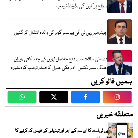
سطح پر آئیں گی ، ڈونلڈ ٹرمپ
چیئرمین پی ٹی آئی بیرسٹر گوہر کی والدہ انتقال کر گئیں
فضائی طاقت سے فتح حاصل نہیں کی جا سکتی ، ایران
جنگ سے نکلیں ، امریکی جنرل کا صدر ٹرمپ کو مشورہ
ہمیں فالو کریں
WhatsApp
Twitter
Facebook
Faceboo
متعلقہ خبریں
پی ٹی اے کا ای سم کے اجرا اور تبدیلی کی فیس کم کرنے کا