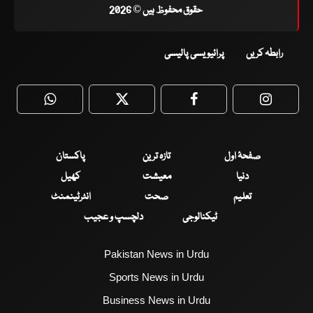
حقوق محفوظ ہیں © 2026
رابطہ کریں
پرائیویسی پالیسی
WhatsApp
Twitter
Facebook
Faceboo
صفحۂ اول
تازہ ترین
پاکستان
دنیا
معیشت
کھیل
تعلیم
صحت
انٹرٹینمنٹ
ٹیکنالوجی
دلچسپ و عجیب
Pakistan News in Urdu
Sports News in Urdu
Business News in Urdu