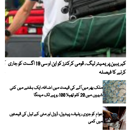
کیریبین پریمیئر لیگ ، قومی کرکٹرز کو این او سی 19 اگست کو جاری
آز
کرنے کا فیصلہ
چھی
ملک بھر میں آٹے کی قیمت میں اضافہ، ایک ہفتے میں کئی
شہروں میں 20 کلو تھیلا 100 روپے تک مہنگا
عوام کو جزوی ریلیف، پیٹرول، ڈیزل اور مٹی کے تیل کی قیمتوں
میں کمی