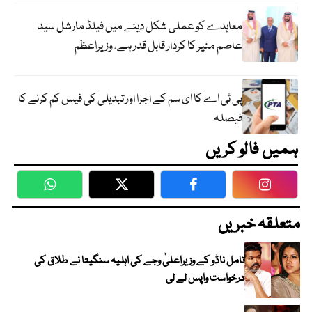
معاہدے کو عملی شکل دینے میں فیلڈ مارشل سید
عاصم منیر کا کردار قابل قدر ہے، وزیراعظم
پی ٹی اے کا ای سم کے اجرا اور تبدیلی کی فیس کم کرنے کا
فیصلہ
ہمیں فالو کریں
WhatsApp
Twitter
Facebook
Faceboo
متعلقہ خبریں
تامل ناڈو کے وزیراعلیٰ وجے کی اہلیہ سنگیتا نے طلاق کی
درخواست واپس لے لی