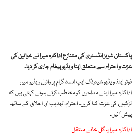
پاکستان شوبز انڈسٹری کی متنازع اداکارہ میرا نے خواتین کی
عزت و احترام سے متعلق اپنا ویڈیو پیغام جاری کر دیا۔
فوٹو اینڈ ویڈیو شیئرنگ ایپ انسٹاگرام پر وائرل ویڈیو میں
اداکارہ میرا اپنے مداحوں کو مخاطب کرتے ہوئے کہتی ہیں کہ
لڑکیوں کی عزت کیا کریں۔ احترام، تہذیب اور اخلاق کے ساتھ
پیش آئیں۔
اداکارہ میرا پاگل خانے منتقل