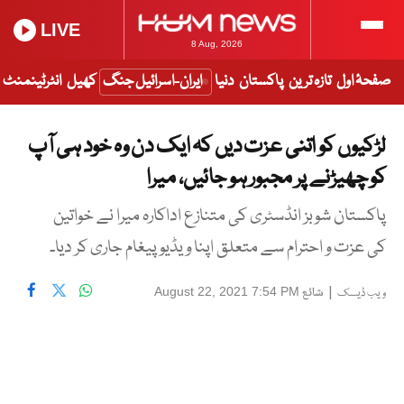
LIVE
8 Aug, 2026
صفحۂ اول
تازہ ترین
پاکستان
دنیا
ایران-اسرائیل جنگ
کھیل
انٹرٹینمنٹ
لڑکیوں کو اتنی عزت دیں کہ ایک دن وہ خود ہی آپ
کو چھیڑنے پر مجبور ہو جائیں، میرا
پاکستان شوبز انڈسٹری کی متنازع اداکارہ میرا نے خواتین
کی عزت و احترام سے متعلق اپنا ویڈیو پیغام جاری کر دیا۔
|
شائع
August 22, 2021 7:54 PM
ویب ڈیسک