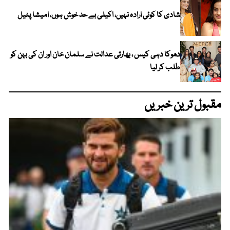
شادی کا کوئی ارادہ نہیں، اکیلی بے حد خوش ہوں، امیشا پٹیل
دھوکا دہی کیس ، بھارتی عدالت نے سلمان خان اور ان کی بہن کو
طلب کر لیا
مقبول ترین خبریں