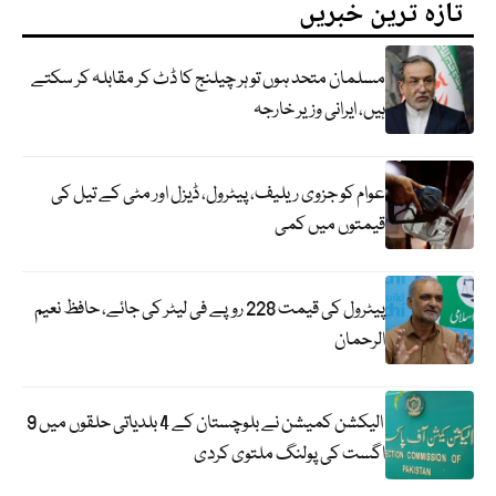
تازہ ترین خبریں
مسلمان متحد ہوں تو ہر چیلنج کا ڈٹ کر مقابلہ کر سکتے
ہیں، ایرانی وزیر خارجہ
عوام کو جزوی ریلیف، پیٹرول، ڈیزل اور مٹی کے تیل کی
قیمتوں میں کمی
پیٹرول کی قیمت 228 روپے فی لیٹر کی جائے، حافظ نعیم
الرحمان
الیکشن کمیشن نے بلوچستان کے 4 بلدیاتی حلقوں میں 9
اگست کی پولنگ ملتوی کردی