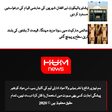
پشاور ہائیکورٹ نے افغان شہریوں کی عارضی قیام کی درخواستیں
مسترد کر دیں
عالمی مارکیٹ میں سونا مزید مہنگا ، قیمت 7 ہفتوں کی بلند
ترین سطح پر پہنچ گئی
ہم نیوز پر شائع یا نشر ہونے والا مواد ادارتی ٹیم کی کاوش ہے۔ اس مواد کو بغیر
پیشگی اجازت کسی بھی صورت میں استعمال یا نقل کرنا درست نہیں۔ تمام
حقوق محفوظ ہیں © 2026