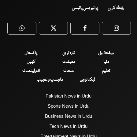
رابطہ کریں
پرائیویسی پالیسی
WhatsApp
Twitter
Facebook
Faceboo
صفحۂ اول
تازہ ترین
پاکستان
دنیا
معیشت
کھیل
تعلیم
صحت
انٹرٹینمنٹ
ٹیکنالوجی
دلچسپ و عجیب
Pakistan News in Urdu
Sports News in Urdu
Business News in Urdu
Tech News in Urdu
Entertainment News in Urdu