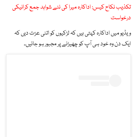
تکذیب نکاح کیس: اداکارہ میرا کی نئے شواہد جمع کرانیکی
درخواست
ویڈیو میں اداکارہ کہتی ہیں کہ لڑکیوں کو اتنی عزت دیں کہ
ایک دن وہ خود ہی آپ کو چھیڑنے پر مجبور ہو جائیں۔