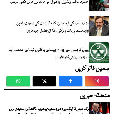
حکومت نے پیٹرول اور ڈیزل کی قیمتوں میں کمی کر دی
وزیراعظم کی اپوزیشن کو مذاکرات کی دعوت، اوپن
ایجنڈے پر بات ہوگی، طارق فضل چودھری
بیوروکریسی میں بڑے پیمانے پر تقرر و تبادلے، متعدد اہم
عہدوں پر نئی تعیناتیاں
ہمیں فالو کریں
WhatsApp
Twitter
Facebook
Faceboo
متعلقہ خبریں
ترک صدر کا ایک روزہ دورہ سعودی عرب کا اعلان، سعودی ولی