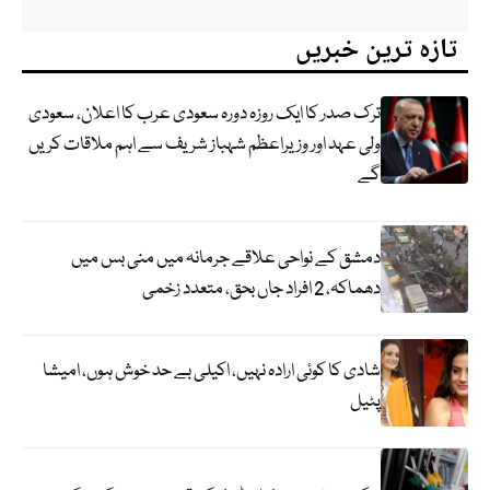
تازہ ترین خبریں
ترک صدر کا ایک روزہ دورہ سعودی عرب کا اعلان، سعودی
ولی عہد اور وزیراعظم شہباز شریف سے اہم ملاقات کریں
گے
دمشق کے نواحی علاقے جرمانہ میں منی بس میں
دھماکہ، 2 افراد جاں بحق، متعدد زخمی
شادی کا کوئی ارادہ نہیں، اکیلی بے حد خوش ہوں، امیشا
پٹیل