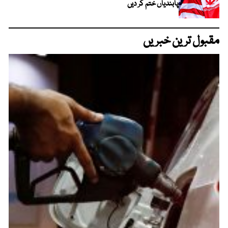
پابندیاں ختم کر دیں
مقبول ترین خبریں