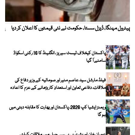
پیٹرول مہنگا، ڈیزل سستا، حکومت نے نئی قیمتوں کا اعلان کر دیا
پنج
پاکستان کیخلاف ٹیسٹ سیریز ، انگلینڈ کا 16 رکنی اسکواڈ
سامنے آ گیا
فیلڈ مارشل سید عاصم منیر اور صومالیہ کے وزیر دفاع کی
ملاقات، دفاعی تعاون اور استعدادِ کار بڑھانے کے عزم کا اعادہ
ویمنز ایشیا کپ 2026، پاکستان اور بھارت کا مقابلہ دبئی میں
ہو گا
عمران خان اور بشریٰ بی بی سے جیل میں ملاقات کیلئے