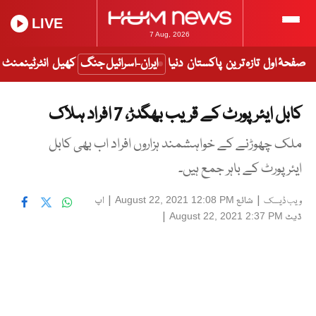
LIVE
7 Aug, 2026
صفحۂ اول
تازہ ترین
پاکستان
دنیا
ایران-اسرائیل جنگ
کھیل
انٹرٹینمنٹ
کابل ایئرپورٹ کے قریب بھگدڑ، 7 افراد ہلاک
ملک چھوڑنے کے خواہشمند ہزاروں افراد اب بھی کابل
ایئرپورٹ کے باہر جمع ہیں۔
|
شائع
|
اپ
August 22, 2021 12:08 PM
ویب ڈیسک
ڈیٹ
|
August 22, 2021 2:37 PM