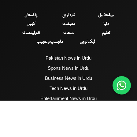
صفحۂ اول
تازہ ترین
پاکستان
دنیا
معیشت
کھیل
تعلیم
صحت
انٹرٹینمنٹ
ٹیکنالوجی
دلچسپ و عجیب
Pakistan News in Urdu
Sports News in Urdu
Business News in Urdu
Tech News in Urdu
Entertainment News in Urdu
Health News in Urdu
Hum News English