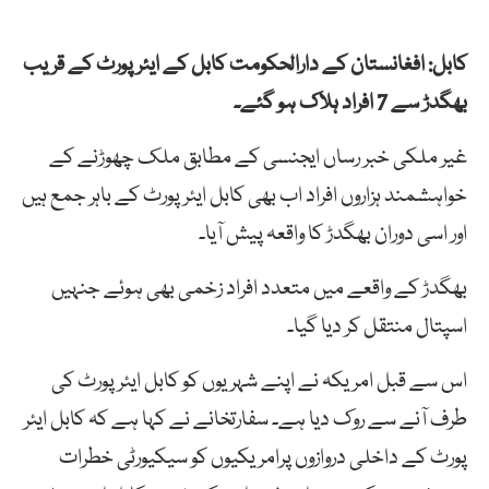
کابل: افغانستان کے دارالحکومت کابل کے ایئرپورٹ کے قریب
بھگدڑ سے 7 افراد ہلاک ہو گئے۔
غیر ملکی خبر رساں ایجنسی کے مطابق ملک چھوڑنے کے
خواہشمند ہزاروں افراد اب بھی کابل ایئرپورٹ کے باہر جمع ہیں
اور اسی دوران بھگدڑ کا واقعہ پیش آیا۔
بھگدڑ کے واقعے میں متعدد افراد زخمی بھی ہوئے جنہیں
اسپتال منتقل کر دیا گیا۔
اس سے قبل امریکہ نے اپنے شہریوں کو کابل ایئرپورٹ کی
طرف آنے سے روک دیا ہے۔ سفارتخانے نے کہا ہے کہ کابل ایئر
پورٹ کے داخلی دروازوں پرامریکیوں کو سیکیورٹی خطرات