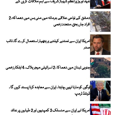
عہد اور وزیراعظم شہباز شریف سے اہم ملاقات کریں گے
دمشق کے نواحی علاقے جرمانہ میں منی بس میں دھماکہ، 2
افراد جاں بحق، متعدد زخمی
امریکا ایران سے نمٹنے کیلئے ہر ہتھیار استعمال کرے گا، نائب
صدر
جنوبی لبنان میں دھماکا ، 2 اسرائیلی میجر ہلاک ، 4 اہلکار زخمی
لوگوں کو مارنا نہیں چاہتا ، ایران سے معاہدہ کرنا پسند کروں گا ،
ڈونلڈ ٹرمپ
امریکا نے ایران سے منسلک 3 کمپنیوں اور 2 طیاروں پر عائد