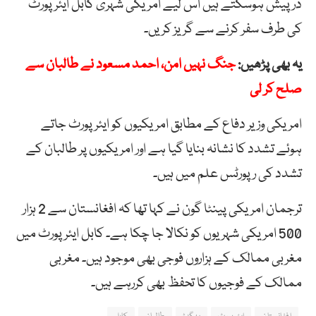
درپیش ہوسکتے ہیں اس لیے امریکی شہری کابل ایئر پورٹ
کی طرف سفر کرنے سے گریز کریں۔
یہ بھی پڑھیں:
جنگ نہیں امن، احمد مسعود نے طالبان سے
صلح کر لی
امریکی وزیر دفاع کے مطابق امریکیوں کو ایئرپورٹ جاتے
ہوئے تشدد کا نشانہ بنایا گیا ہے اور امریکیوں پر طالبان کے
تشدد کی رپورٹس علم میں ہیں۔
ترجمان امریکی پینٹا گون نے کہا تھا کہ افغانستان سے 2 ہزار
500 امریکی شہریوں کو نکالا جا چکا ہے۔ کابل ایئر پورٹ میں
مغربی ممالک کے ہزاروں فوجی بھی موجود ہیں۔ مغربی
ممالک کے فوجیوں کا تحفظ بھی کررہے ہیں۔