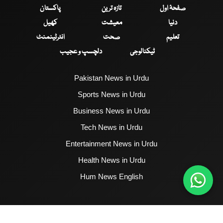
صفحۂ اول
تازہ ترین
پاکستان
دنیا
معیشت
کھیل
تعلیم
صحت
انٹرٹینمنٹ
ٹیکنالوجی
دلچسپ و عجیب
Pakistan News in Urdu
Sports News in Urdu
Business News in Urdu
Tech News in Urdu
Entertainment News in Urdu
Health News in Urdu
Hum News English