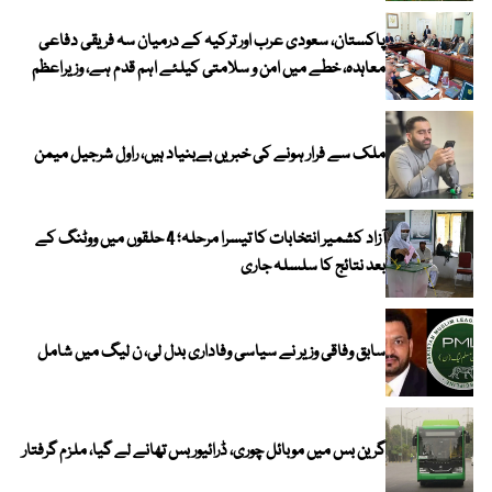
پاکستان، سعودی عرب اور ترکیہ کے درمیان سہ فریقی دفاعی
معاہدہ، خطے میں امن و سلامتی کیلئے اہم قدم ہے، وزیراعظم
ملک سے فرار ہونے کی خبریں بےبنیاد ہیں، راول شرجیل میمن
آزاد کشمیر انتخابات کا تیسرا مرحلہ؛ 4 حلقوں میں ووٹنگ کے
بعد نتائج کا سلسلہ جاری
سابق وفاقی وزیر نے سیاسی وفاداری بدل لی، ن لیگ میں شامل
گرین بس میں موبائل چوری، ڈرائیور بس تھانے لے گیا، ملزم گرفتار