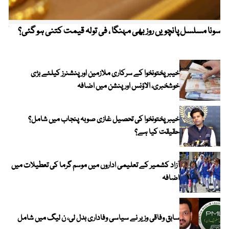
سونا مسلسل پانچویں روز بھی مہنگا ، فی تولہ قیمت کتنی ہو گئی؟
کولم
خیبرپختونخوا کے سرکاری ملازمین اور پنشنرز کیلئے بڑی
خوشخبری، الاؤنس اور پنشن میں اضافہ
خیبر پختونخوا کی تحصیل غازی صوبہ پنجاب میں شامل؟
حقیقت کیا ہے؟
آزاد کشمیر کے تعلیمی اداروں میں موسم گرما کی تعطیلات میں
اضافہ
سابق وفاقی وزیر نے سیاسی وفاداری بدل لی، ن لیگ میں شامل