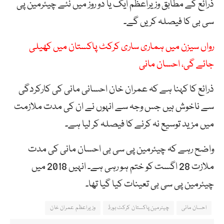
ذرائع کے مطابق وزیراعظم ایک یا دو روز میں نئے چیئرمین پی
سی بی کا فیصلہ کریں گے۔
رواں سیزن میں ہماری ساری کرکٹ پاکستان میں کھیلی
جائے گی، احسان مانی
ذرائع کا کہنا ہے کہ عمران خان احسانی مانی کی کارکردگی
سے ناخوش ہیں جس وجہ سے انہوں نے ان کی مدت ملازمت
میں مزید توسیع نہ کرنے کا فیصلہ کر لیا ہے۔
واضح رہے کہ چیئرمین پی سی بی احسان مانی کی مدت
ملازت 28 اگست کو ختم ہو رہی ہے۔ انہیں 2018 میں
چیئرمین پی سی بی تعینات کیا گیا تھا۔
احسان مانی
چیئرمین پاکستان کرکٹ بورڈ
وزیراعظم عمران خان