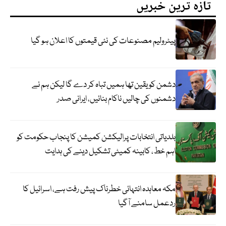
تازہ ترین خبریں
پیٹرولیم مصنوعات کی نئی قیمتوں کا اعلان ہو گیا
دشمن کو یقین تھا ہمیں تباہ کر دے گا لیکن ہم نے
دشمنوں کی چالیں ناکام بنائیں، ایرانی صدر
بلدیاتی انتخابات پرالیکشن کمیشن کا پنجاب حکومت کو
اہم خط، کابینہ کمیٹی تشکیل دینے کی ہدایت
مکہ معاہدہ انتہائی خطرناک پیش رفت ہے، اسرائیل کا
ردعمل سامنے آگیا