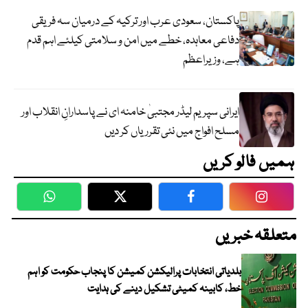
پاکستان، سعودی عرب اور ترکیہ کے درمیان سہ فریقی
دفاعی معاہدہ، خطے میں امن و سلامتی کیلئے اہم قدم
ہے، وزیراعظم
ایرانی سپریم لیڈر مجتبیٰ خامنہ ای نے پاسدارانِ انقلاب اور
مسلح افواج میں نئی تقرریاں کر دیں
ہمیں فالو کریں
WhatsApp
Twitter
Facebook
Faceboo
متعلقہ خبریں
بلدیاتی انتخابات پرالیکشن کمیشن کا پنجاب حکومت کو اہم
خط، کابینہ کمیٹی تشکیل دینے کی ہدایت