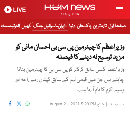
LIVE
11 Aug, 2026
صفحۂ اول
تازہ ترین
پاکستان
دنیا
ایران-اسرائیل جنگ
کھیل
انٹرٹینمنٹ
وزیراعظم کا چیئرمین پی سی بی احسان مانی کو
مزید توسیع نہ دینے کا فیصلہ
وزیراعظم کسی سابق کرکٹر کو پی سی بی کا چیئرمین بنانا
چاہتے ہیں جن میں قومی ٹیم کے سابق کپتان رمیز راجہ اور
وسیم اکرم کا نام آ رہا ہے۔
|
شائع
August 21, 2021 5:29 PM
ویب ڈیسک