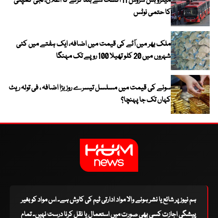
میٹرو بس سروس 11 اگست سے بند کرنے کا اعلان، نجی کمپنی
کا حتمی نوٹس
ملک بھر میں آٹے کی قیمت میں اضافہ، ایک ہفتے میں کئی
شہروں میں 20 کلو تھیلا 100 روپے تک مہنگا
سونے کی قیمت میں مسلسل تیسرے روز بڑا اضافہ ، فی تولہ ریٹ
کہاں تک جا پہنچا؟
ہم نیوز پر شائع یا نشر ہونے والا مواد ادارتی ٹیم کی کاوش ہے۔ اس مواد کو بغیر
پیشگی اجازت کسی بھی صورت میں استعمال یا نقل کرنا درست نہیں۔ تمام