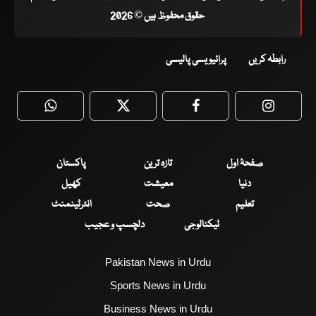
حقوق محفوظ ہیں © 2026
رابطہ کریں
پرائیویسی پالیسی
WhatsApp
Twitter
Facebook
Faceboo
صفحۂ اول
تازہ ترین
پاکستان
دنیا
معیشت
کھیل
تعلیم
صحت
انٹرٹینمنٹ
ٹیکنالوجی
دلچسپ و عجیب
Pakistan News in Urdu
Sports News in Urdu
Business News in Urdu