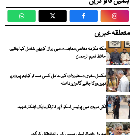
ہمیں فالو کریں
WhatsApp
Twitter
Facebook
Faceboo
متعلقہ خبریں
مکہ مکرمہ دفاعی معاہدے میں ایران کو بھی شامل کیا جائے،
حافظ نعیم الرحمان
مکمل سفری دستاویزات کے حامل کسی مسافر کو ایئرپورٹ پر
نہیں روکا جائے گا، وزیر داخلہ
لکی مروت میں پولیس اسکواڈ پر فائرنگ، ایک اہلکار شہید
معروف فٹبالر لیونل میسی کے والد انتقال کر گئے