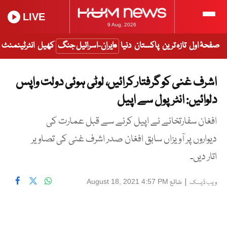
LIVE
9 Aug, 2026
صفحۂ اول
تازہ ترین
پاکستان
دنیا
ایران-اسرائیل جنگ
کھیل
انٹرٹینمنٹ
اشرف غنی کو گرفتار کرائیں، لوٹی ہوئی دولت واپس
دلوائیں: انٹرپول سے اپیل
افغان سفارتخانے نے اپیل کرنے سے قبل عمارت کی
دیواروں پر آویزاں سابق افغان صدر اشرف غنی کی تصاویر
اتار دیں۔
|
شائع
August 18, 2021 4:57 PM
ویب ڈیسک