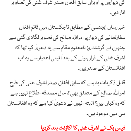
کی دیواروں پر آویزاں سابق افغان صدر اشرف غنی کی تصاویر
اتار دیں۔
خبر رساں ایجنسی کے مطابق تاجکستان میں قائم افغان
سفارتخانے کی دیوار پر امراللہ صالح کی تصویر لگادی گئی ہے
جنہوں نے گزشتہ روز نامعلوم مقام سے یہ دعویٰ کیا تھا کہ
اشرف غنی کے فرار ہونے کے بعد آئینی اعتبار سے وہ اب
افغانستان کے صدر ہیں۔
قابل ذکر بات یہ ہے کہ سابق افغان صدر اشرف غنی کی طرح
امر اللہ صالح کے متعلق بھی تاحال مصدقہ اطلاع نہیں ہے
کہ وہ کہاں ہیں؟ البتہ انہوں نے دعویٰ کیا ہے کہ وہ افغانستان
ہی میں موجود ہیں۔
فیس بک نے اشرف غنی کا اکاؤنٹ بند کردیا