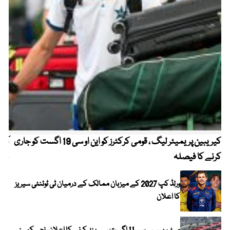
کیریبین پریمیئر لیگ ، قومی کرکٹرز کو این او سی 19 اگست کو جاری
آز
کرنے کا فیصلہ
چھی
ورلڈ کپ 2027 کے میزبان ممالک کے درمیان ٹی ٹوئنٹی سیریز
کا اعلان