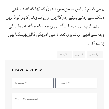
روسی ذرائع نے اس ضمن میں دعویٰ کیا تھا کہ اشرف غنی
ملک سے جاتے ہوئے چار گاڑیوں اور ایک ہیلی کاپٹر کو ڈالروں
سے بھر کر اپنے ہمراہ لے گئے ہیں جب کہ جگہ نہ ہونے کی
وجہ سے انہیں بہت بڑی تعداد میں امریکی ڈالرز پھینکنا بھی
پڑے تھے۔
اشرف غنی
انٹرپول
سفارتخانہ
LEAVE A REPLY