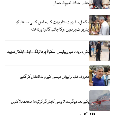
جائے، حافظ نعیم الرحمان
مکمل سفری دستاویزات کے حامل کسی مسافر کو
ایئرپورٹ پر نہیں روکا جائے گا، وزیر داخلہ
لکی مروت میں پولیس اسکواڈ پر فائرنگ، ایک اہلکار شہید
معروف فٹبالر لیونل میسی کے والد انتقال کر گئے
یکے بعد دیگرے 2 ہیلی کاپٹر گر کر تباہ؛ متعدد ہلاکتیں