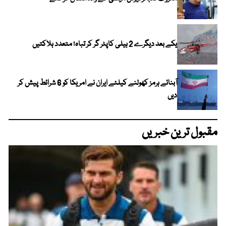
یکے بعد دیگرے 2 ہیلی کاپٹر گر کر تباہ؛ متعدد ہلاکتیں
آبنائے ہرمز کھولنے کیلئے ایران نے امریکا کو 6 شرائط پیش کر
دیں
مقبول ترین خبریں