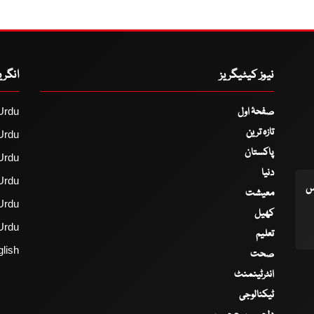
نیوز کیٹیگریز
انگر
صفحۂ اول
Urdu
تازہ ترین
Urdu
پاکستان
Urdu
دنیا
Urdu
اس
معیشت
Urdu
کھیل
Urdu
تعلیم
lish
صحت
انٹرٹینمنٹ
ٹیکنالوجی