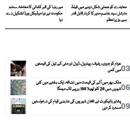
معاہدے کو عملی شکل دینے میں فیلڈ
میر رضا کی قبر کشائی کا معاملہ، سندھ
مارشل سید عاصم منیر کا کردار قابل قدر
حکومت نے نیا میڈیکل بورڈ تشکیل دے
ہے، وزیراعظم
دیا
عوام کو جزوی ریلیف، پیٹرول، ڈیزل اور مٹی کے تیل کی قیمتوں
0
میں کمی
ملک بھر میں آٹے کی قیمت میں اضافہ، ایک ہفتے میں کئی
0
شہروں میں 20 کلو تھیلا 100 روپے تک مہنگا
پشاور ہائیکورٹ نے افغان شہریوں کی عارضی قیام کی درخواستیں
0
مسترد کر دیں