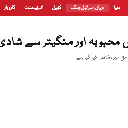
دنیا
ایران-اسرائیل جنگ
کھیل
انٹرٹینمنٹ
کاروبار
 محبوبہ اور منگیتر سے شادی