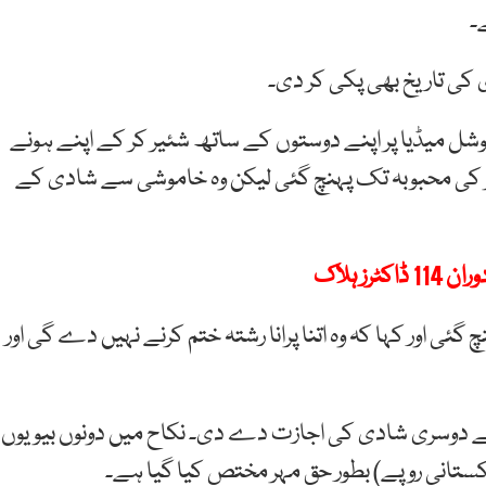
۔
ی کی تاریخ بھی پکی کر دی۔
ل میڈیا پر اپنے دوستوں کے ساتھ شئیر کر کے اپنے ہونے
بر کی محبوبہ تک پہنچ گئی لیکن وہ خاموشی سے شادی کے
ز ہلاک
گئی اور کہا کہ وہ اتنا پرانا رشتہ ختم کرنے نہیں دے گی اور
ے دوسری شادی کی اجازت دے دی۔ نکاح میں دونوں بیویوں