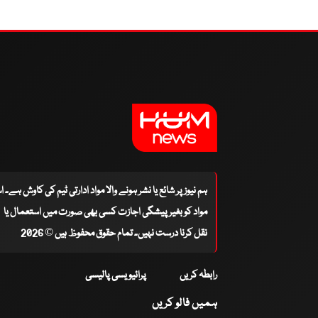
ہم نیوز پر شائع یا نشر ہونے والا مواد ادارتی ٹیم کی کاوش ہے۔ 
مواد کو بغیر پیشگی اجازت کسی بھی صورت میں استعمال یا
نقل کرنا درست نہیں۔ تمام حقوق محفوظ ہیں © 2026
رابطہ کریں
پرائیویسی پالیسی
ہمیں فالو کریں