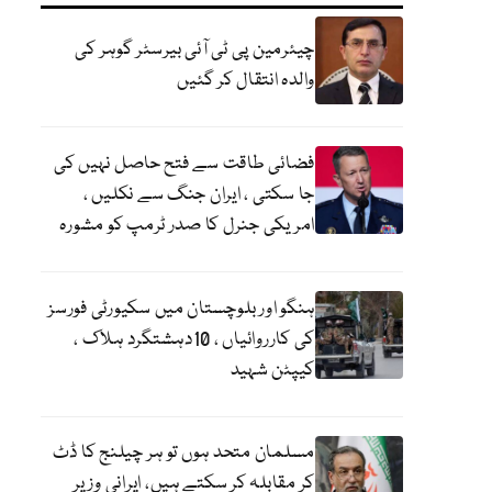
چیئرمین پی ٹی آئی بیرسٹر گوہر کی
والدہ انتقال کر گئیں
فضائی طاقت سے فتح حاصل نہیں کی
جا سکتی ، ایران جنگ سے نکلیں ،
امریکی جنرل کا صدر ٹرمپ کو مشورہ
ہنگو اور بلوچستان میں سکیورٹی فورسز
کی کارروائیاں ، 10دہشتگرد ہلاک ،
کیپٹن شہید
مسلمان متحد ہوں تو ہر چیلنج کا ڈٹ
کر مقابلہ کر سکتے ہیں، ایرانی وزیر