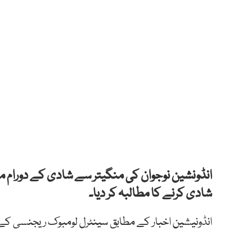
انڈونشین نوجوان کی منگیتر سے شادی کے دورام مح
شادی کرنے کا مطالبہ کر دیا۔