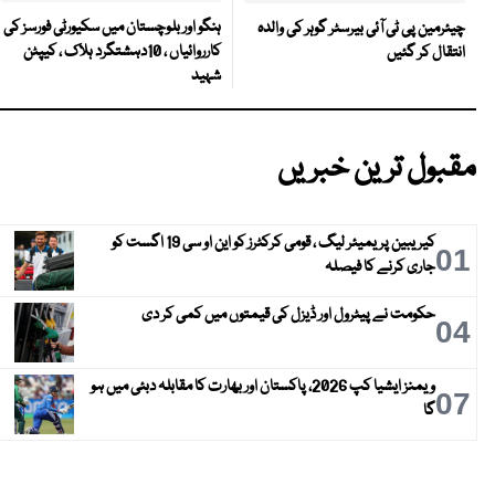
ہنگو اور بلوچستان میں سکیورٹی فورسز کی
چیئرمین پی ٹی آئی بیرسٹر گوہر کی والدہ
کارروائیاں ، 10دہشتگرد ہلاک ، کیپٹن
انتقال کر گئیں
شہید
مقبول ترین خبریں
کیریبین پریمیئر لیگ ، قومی کرکٹرز کو این او سی 19 اگست کو
01
جاری کرنے کا فیصلہ
حکومت نے پیٹرول اور ڈیزل کی قیمتوں میں کمی کر دی
04
ویمنز ایشیا کپ 2026، پاکستان اور بھارت کا مقابلہ دبئی میں ہو
07
گا