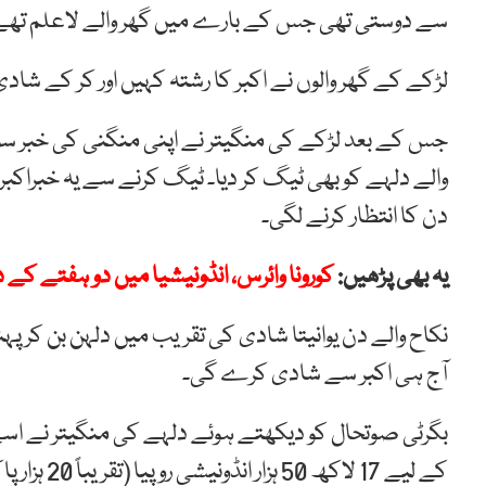
سے دوستی تھی جس کے بارے میں گھر والے لاعلم تھے
لڑکے کے گھر والوں نے اکبر کا رشتہ کہیں اور کر کے شاد
جس کے بعد لڑکے کی منگیتر نے اپنی منگنی کی خبر سوش
والے دلہے کو بھی ٹیگ کر دیا۔ ٹیگ کرنے سے یہ خبراک
دن کا انتظار کرنے لگی۔
یہ بھی پڑھیں:
کورونا وائرس، انڈونیشیا میں دو ہفتے کے دوران 114 ڈاکٹر
نکاح والے دن یوانیتا شادی کی تقریب میں دلہن بن کر پہنچ 
آج ہی اکبر سے شادی کرے گی۔
بگرٹی صوتحال کو دیکھتے ہوئے دلہے کی منگیتر نے اس
کے لیے 17 لاکھ 50 ہزار انڈونیشی روپیا (تقریباً 20 ہزار پاکستانی روپے) بطور حق مہر مختص کیا گیا ہے۔