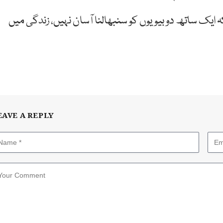
 کہ ایک ساتھ دو بیویوں کو سنبھالنا آسان نہیں، زندگی میں
EAVE A REPLY