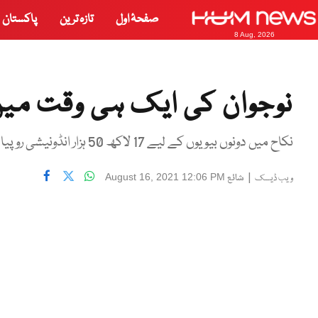
صفحۂ اول
تازہ ترین
پاکستان
8 Aug, 2026
نوجوان کی ایک ہی وقت میں
نکاح میں دونوں بیویوں کے لیے 17 لاکھ 50 ہزار انڈونیشی روپیا حق مہر مختص کیا گیا ہے
|
شائع
August 16, 2021 12:06 PM
ویب ڈیسک