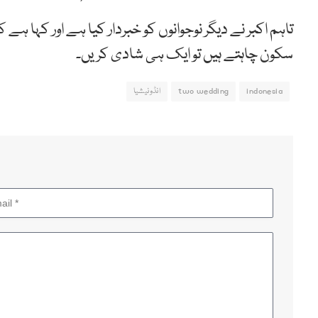
تاہم اکبر نے دیگر نوجوانوں کو خبردار کیا ہے اور کہا ہے
سکون چاہتے ہیں تو ایک ہی شادی کریں۔
indonesia
two wedding
انڈونیشیا