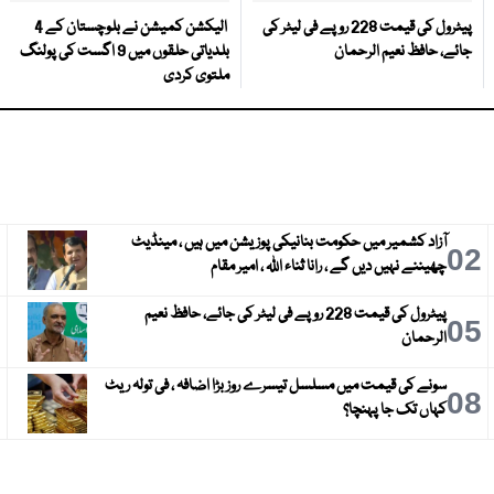
پیٹرول کی قیمت 228 روپے فی لیٹر کی
الیکشن کمیشن نے بلوچستان کے 4
جائے، حافظ نعیم الرحمان
بلدیاتی حلقوں میں 9 اگست کی پولنگ
ملتوی کردی
آزاد کشمیر میں حکومت بنانیکی پوزیشن میں ہیں ، مینڈیٹ
3
02
چھیننے نہیں دیں گے ، رانا ثناء اللہ ، امیر مقام
پیٹرول کی قیمت 228 روپے فی لیٹر کی جائے، حافظ نعیم
6
05
الرحمان
سونے کی قیمت میں مسلسل تیسرے روز بڑا اضافہ ، فی تولہ ریٹ
9
08
کہاں تک جا پہنچا؟