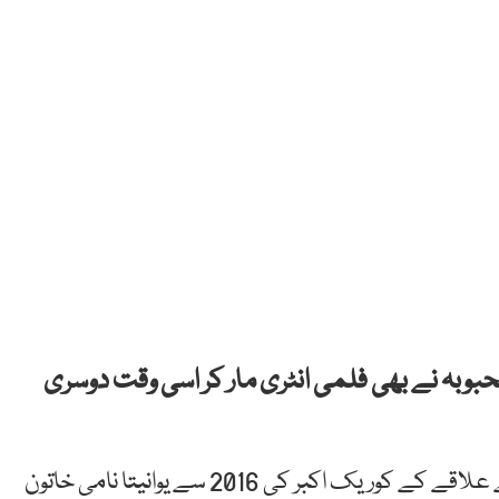
بوبہ نے بھی فلمی انٹری مار کر اسی وقت دوسری
انڈونیشین اخبار کے مطابق سینٹرل لومبوک ریجنسی کے علاقے کے کوریک اکبر کی 2016 سے یوانیتا نامی خاتون