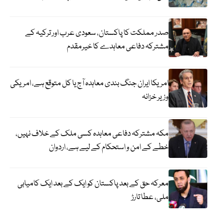
صدر مملکت کا پاکستان، سعودی عرب اور ترکیہ کے
مشترکہ دفاعی معاہدے کا خیرمقدم
امریکا ایران جنگ بندی معاہدہ آج یا کل متوقع ہے، امریکی
وزیر خزانہ
مکہ مشترکہ دفاعی معاہدہ کسی ملک کے خلاف نہیں،
خطے کے امن و استحکام کے لیے ہے، اردوان
معرکہ حق کے بعد پاکستان کو ایک کے بعد ایک کامیابی
ملی، عطا تارڑ