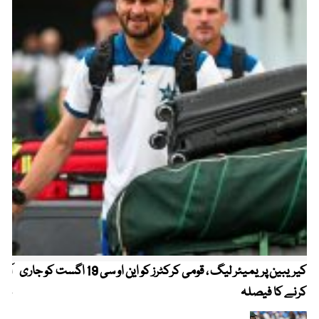
کیریبین پریمیئر لیگ ، قومی کرکٹرز کو این او سی 19 اگست کو جاری
آز
کرنے کا فیصلہ
چھی