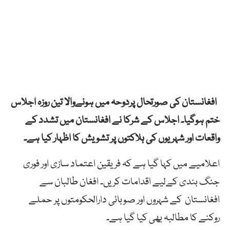
افغانستان کی صورتحال پردوحہ میں ہونےوالا تین روزہ اجلاس
ختم ہوگیا۔ اجلاس کے شرکا نے افغانستان میں تشدد کے
واقعات اور شہریوں کی ہلاکتوں پر تشویش کا اظہار کیا ہے۔
اعلامیے میں کہا گیا ہے کہ فریقین اعتماد سازی اور فوری
جنگ بندی کےلیے اقدامات کریں۔ افغان طالبان سے
افغانستان کے شہروں اور صوبائی دارالحکومتوں پر حملے
روکنے کا مطالبہ بھی کیا گیا ہے۔