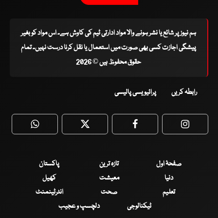
ہم نیوز پر شائع یا نشر ہونے والا مواد ادارتی ٹیم کی کاوش ہے۔ اس مواد کو بغیر
پیشگی اجازت کسی بھی صورت میں استعمال یا نقل کرنا درست نہیں۔ تمام
حقوق محفوظ ہیں © 2026
رابطہ کریں
پرائیویسی پالیسی
WhatsApp
Twitter
Facebook
Faceboo
صفحۂ اول
تازہ ترین
پاکستان
دنیا
معیشت
کھیل
تعلیم
صحت
انٹرٹینمنٹ
ٹیکنالوجی
دلچسپ و عجیب