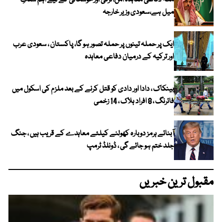
مکہ دفاعی معاہدہ امن، ترقی اور خوشحالی کے لیے اہم سنگِ
میل ہے،سعودی وزیر خارجہ
ایک پر حملہ تینوں پر حملہ تصور ہو گا، پاکستان ، سعودی عرب
اور ترکیہ کے درمیان دفاعی معاہدہ
بینکاک ، دادا اور دادی کو قتل کرنے کے بعد ملزم کی اسکول میں
فائرنگ ، 8 افراد ہلاک ، 14 زخمی
آبنائے ہرمز دوبارہ کھولنے کیلئے معاہدے کے قریب ہیں ، جنگ
جلد ختم ہو جائے گی ، ڈونلڈ ٹرمپ
مقبول ترین خبریں