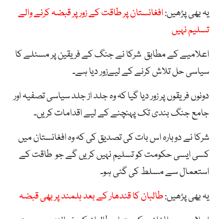
یہ بھی پڑھیں:
افغانستان پر طاقت کے زور پر قبضہ کرنے والے
تسلیم نہیں
اعلامیے کے مطابق شرکا نے جنگ کے فریقین پر مسئلے کا
سیاسی حل تلاش کرنے کے لیےزور دیا ہے۔
دونوں فریقوں پر زور دیا گیا کہ وہ جلد از جلد سیاسی تصفیہ اور
جامع جنگ بندی تک پہنچنے کے لیے اقدامات کریں۔
شرکا نے دوبارہ اس بات کی تصدیق کی کہ وہ افغانستان میں
کسی ایسی حکومت کو تسلیم نہیں کریں گے جو طاقت کے
استعمال سے مسلط کی گئی ہو۔
یہ بھی پڑھیں:
طالبان کا قندھار کے بعد ہلمند پر بھی قبضہ