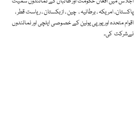
اجلاس میں افغان حکومت اور طالبان کے نمائندوں سمیت
پاکستان، امریکہ ، برطانیہ ، چین ، ازبکستان ، ریاست قطر ،
اقوام متحدہ اور یورپی یونین کے خصوصی ایلچی اور نمائندوں
نےشرکت کی۔