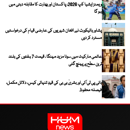
ویمنز ایشیا کپ 2026، پاکستان اور بھارت کا مقابلہ دبئی میں
ہو گا
پشاور ہائیکورٹ نے افغان شہریوں کی عارضی قیام کی درخواستیں
مسترد کر دیں
عالمی مارکیٹ میں سونا مزید مہنگا ، قیمت 7 ہفتوں کی بلند
ترین سطح پر پہنچ گئی
بانی پی ٹی آئی اور بشریٰ بی بی کی قیدِ تنہائی کیس، دلائل مکمل،
فیصلہ محفوظ