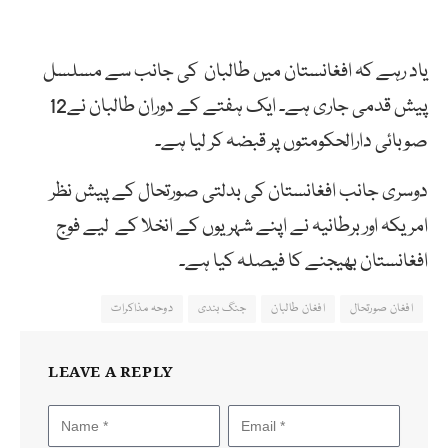
یاد رہے کہ افغانستان میں طالبان کی جانب سے مسلسل
پیش قدمی جاری ہے۔ ایک ہفتے کے دوران طالبان نے12
صوبائی دارالحکومتوں پر قبضہ کر لیا ہے۔
دوسری جانب افغانستان کی بدلتی صورتحال کے پیش نظر
امریکہ اور برطانیہ نے اپنے شہریوں کے انخلا کے لیے فوج
افغانستان بھیجنے کا فیصلہ کیا ہے۔
افغان صورتحال
افغان طالبان
جنگ بندی
دوحہ مذاکرات
LEAVE A REPLY