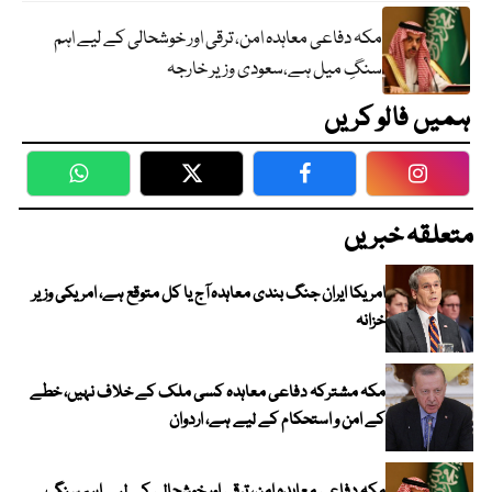
مکہ دفاعی معاہدہ امن، ترقی اور خوشحالی کے لیے اہم
سنگِ میل ہے،سعودی وزیر خارجہ
ہمیں فالو کریں
WhatsApp
Twitter
Facebook
Faceboo
متعلقہ خبریں
امریکا ایران جنگ بندی معاہدہ آج یا کل متوقع ہے، امریکی وزیر
خزانہ
مکہ مشترکہ دفاعی معاہدہ کسی ملک کے خلاف نہیں، خطے
کے امن و استحکام کے لیے ہے، اردوان