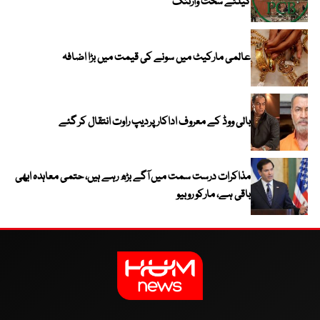
کیلئے سخت وارننگ
عالمی مارکیٹ میں سونے کی قیمت میں بڑا اضافہ
بالی ووڈ کے معروف اداکار پردیپ راوت انتقال کر گئے
مذاکرات درست سمت میں آگے بڑھ رہے ہیں، حتمی معاہدہ ابھی
باقی ہے، مارکو روبیو