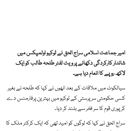
امیر جماعت اسلامی سراج الحق نے ٹوکیو اولمپکس میں
شاندار کارکردگی دکھانے پر ویٹ لفٹر طلحہ طالب کو ایک
لاکھ روپے کا انعام دیا ہے۔
سیالکوٹ میں ملاقات کے بعد انھوں نے کہا کہ طلحہ نے بغیر
کسی حکومتی سرپرستی کے ٹوکیو میں بہترین پرفارمنس دے
کر پوری قوم کا سر فخر سے بلند کر دیا۔
سراج الحق نے کہا کہ لوگوں کو امید تھی کہ ایک کرکٹر ملک کا