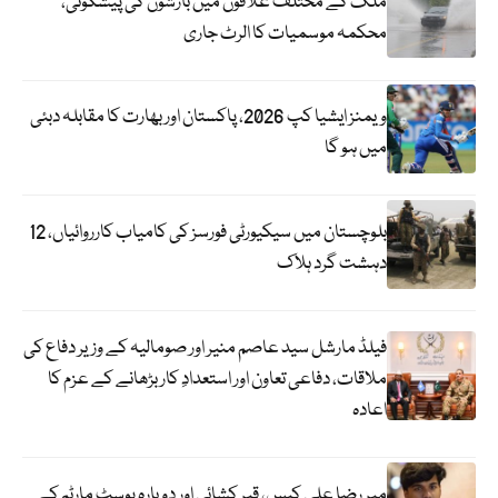
ملک کے مختلف علاقوں میں بارشوں کی پیشگوئی،
محکمہ موسمیات کا الرٹ جاری
ویمنز ایشیا کپ 2026، پاکستان اور بھارت کا مقابلہ دبئی
میں ہو گا
بلوچستان میں سیکیورٹی فورسز کی کامیاب کارروائیاں، 12
دہشت گرد ہلاک
فیلڈ مارشل سید عاصم منیر اور صومالیہ کے وزیر دفاع کی
ملاقات، دفاعی تعاون اور استعدادِ کار بڑھانے کے عزم کا
اعادہ
میر رضا علی کیس، قبر کشائی اور دوبارہ پوسٹ مارٹم کے