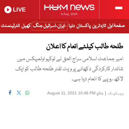
LIVE
6 Aug, 2026
صفحۂ اول
تازہ ترین
پاکستان
دنیا
ایران-اسرائیل جنگ
کھیل
انٹرٹینمنٹ
طلحہ طالب کیلئے انعام کا اعلان
امیر جماعت اسلامی سراج الحق نے ٹوکیو اولمپکس میں
شاندار کارکردگی دکھانے پر ویٹ لفٹر طلحہ طالب کو ایک
لاکھ روپے کا انعام دیا ہے۔
|
شائع
August 11, 2021 10:48 PM
ویب ڈیسک