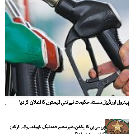
پیٹرول اور ڈیزل سستا، حکومت نے نئی قیمتوں کا اعلان کر دیا
پیٹ
پی سی بی کا ایکشن، غیر منظور شدہ لیگ کھیلنے والے کرکٹرز