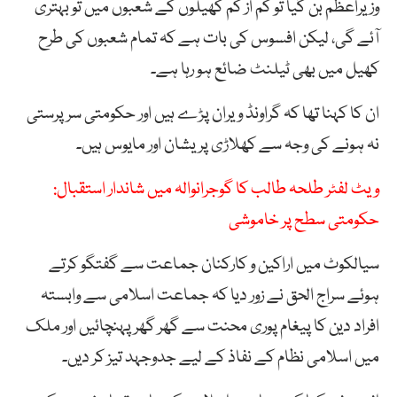
وزیراعظم بن گیا تو کم از کم کھیلوں کے شعبوں میں تو بہتری
آئے گی، لیکن افسوس کی بات ہے کہ تمام شعبوں کی طرح
کھیل میں بھی ٹیلنٹ ضائع ہو رہا ہے۔
ان کا کہنا تھا کہ گراونڈ ویران پڑے ہیں اور حکومتی سرپرستی
نہ ہونے کی وجہ سے کھلاڑی پریشان اور مایوس ہیں۔
ویٹ لفٹر طلحہ طالب کا گوجرانوالہ میں شاندار استقبال:
حکومتی سطح پر خاموشی
سیالکوٹ میں اراکین و کارکنان جماعت سے گفتگو کرتے
ہوئے سراج الحق نے زور دیا کہ جماعت اسلامی سے وابستہ
افراد دین کا پیغام پوری محنت سے گھر گھر پہنچائیں اور ملک
میں اسلامی نظام کے نفاذ کے لیے جدوجہد تیز کر دیں۔