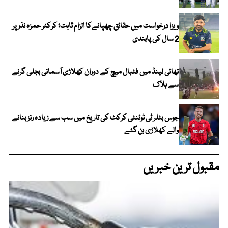
ویزا درخواست میں حقائق چھپانےکا الزام ثابت؛ کرکٹر حمزہ نذر پر
2 سال کی پابندی
تھائی لینڈ میں فٹبال میچ کے دوران کھلاڑی آسمانی بجلی گرنے
سے ہلاک
جوس بٹلر ٹی ٹوئنٹی کرکٹ کی تاریخ میں سب سے زیادہ رنز بنانے
والے کھلاڑی بن گئے
مقبول ترین خبریں