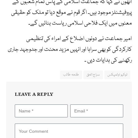
انھوں نے کہا کہ جماعت اسلامی کے پاس تمام شعبوں کے
پروفیشنلز موجود ہیں۔ اگر قوم نے موقع دیا تو ملک کو حقیقی
معنوں میں ایک فلاحی اسلامی ریاست بنائیں گے۔
امیر جماعت نے دونوں اضلاع کے امراء کی تنظیمی
کارکردگی کو بھی سراہا اور انہیں مزید محنت اور جدوجہد جاری
رکھنے کی ہدایات دیں ۔
ٹوکیو اولمپکس
سراج الحق
طلحہ طالب
LEAVE A REPLY