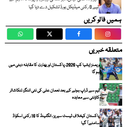
لیے 8 رکنی میڈیکل بورڈ تشکیل دے دیا گیا
ہمیں فالو کریں
WhatsApp
Twitter
Facebook
Faceboo
متعلقہ خبریں
ویمنز ایشیا کپ 2026، پاکستان اور بھارت کا مقابلہ دبئی میں
ہو گا
ٹیم سے ڈراپ ہونے کے بعد نعمان علی کی نئی اننگز، لنکاشائر
کاؤنٹی سے معاہدہ
پاکستان کیخلاف ٹیسٹ سیریز ، انگلینڈ کا 16 رکنی اسکواڈ
سامنے آ گیا