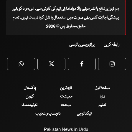
ہم نیوز پر شائع یا نشر ہونے والا مواد ادارتی ٹیم کی کاوش ہے۔ اس مواد کو بغیر
پیشگی اجازت کسی بھی صورت میں استعمال یا نقل کرنا درست نہیں۔ تمام
حقوق محفوظ ہیں © 2026
رابطہ کریں
پرائیویسی پالیسی
WhatsApp
Twitter
Facebook
Faceboo
صفحۂ اول
تازہ ترین
پاکستان
دنیا
معیشت
کھیل
تعلیم
صحت
انٹرٹینمنٹ
ٹیکنالوجی
دلچسپ و عجیب
Pakistan News in Urdu