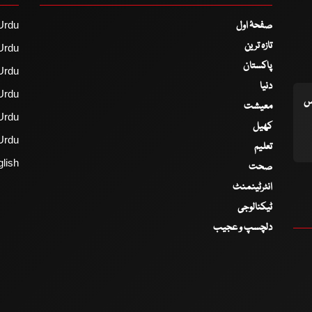
صفحۂ اول
Urdu
تازہ ترین
Urdu
پاکستان
Urdu
دنیا
Urdu
اس
معیشت
Urdu
کھیل
Urdu
تعلیم
lish
صحت
انٹرٹینمنٹ
ٹیکنالوجی
دلچسپ و عجیب