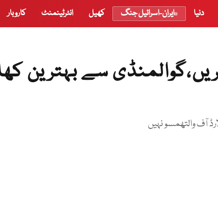
دنیا
ایران-اسرائیل جنگ
کھیل
انٹرٹینمنٹ
کاروبار
یں،گوالمنڈی سے بہترین کھان
ارڈ آف والتھمسو نہیں