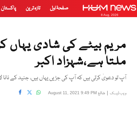
صفحۂ اول
تازہ ترین
پاکستان
8 Aug, 2026
مریم بیٹے کی شادی یہاں کر
ملتا ہے،شہزاد اکبر
آپ تو دعویٰ کرتی ہیں کہ آپ کی جڑیں یہاں ہیں، جنید کے نانا ل
|
شائع
August 11, 2021 9:49 PM
ویب ڈیسک