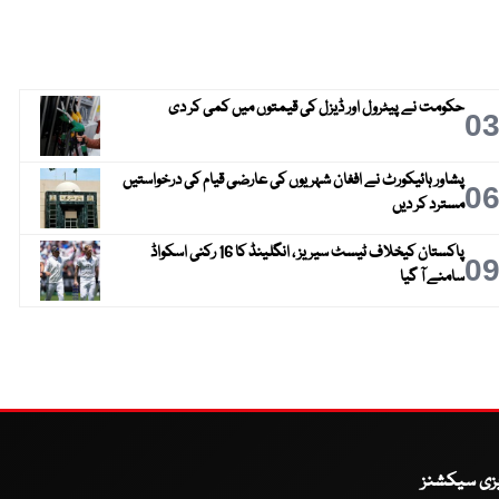
حکومت نے پیٹرول اور ڈیزل کی قیمتوں میں کمی کر دی
0
پشاور ہائیکورٹ نے افغان شہریوں کی عارضی قیام کی درخواستیں
0
مسترد کر دیں
پاکستان کیخلاف ٹیسٹ سیریز ، انگلینڈ کا 16 رکنی اسکواڈ
0
سامنے آ گیا
یزی سیکشنز