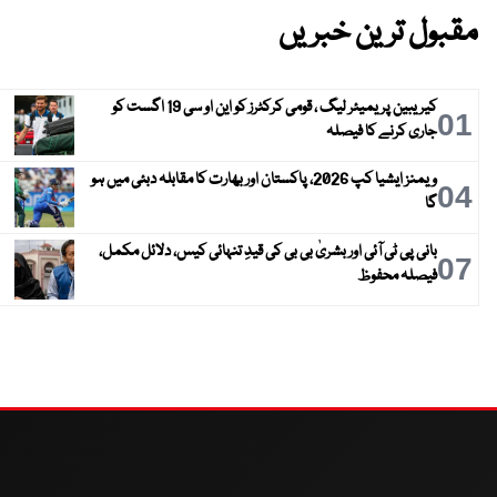
مقبول ترین خبریں
کیریبین پریمیئر لیگ ، قومی کرکٹرز کو این او سی 19 اگست کو
01
جاری کرنے کا فیصلہ
ویمنز ایشیا کپ 2026، پاکستان اور بھارت کا مقابلہ دبئی میں ہو
04
گا
بانی پی ٹی آئی اور بشریٰ بی بی کی قیدِ تنہائی کیس، دلائل مکمل،
07
فیصلہ محفوظ