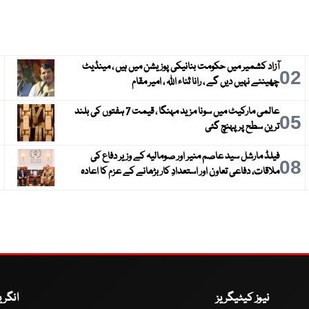
آزاد کشمیر میں حکومت بنانیکی پوزیشن میں ہیں ، مینڈیٹ
3
02
چھیننے نہیں دیں گے ، رانا ثناء اللہ ، امیر مقام
عالمی مارکیٹ میں سونا مزید مہنگا ، قیمت 7 ہفتوں کی بلند
6
05
ترین سطح پر پہنچ گئی
فیلڈ مارشل سید عاصم منیر اور صومالیہ کے وزیر دفاع کی
9
08
ملاقات، دفاعی تعاون اور استعدادِ کار بڑھانے کے عزم کا اعادہ
نیوز کیٹیگریز
انگر