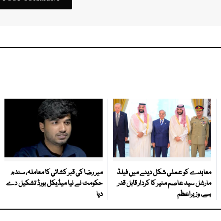
معاہدے کو عملی شکل دینے میں فیلڈ
میر رضا کی قبر کشائی کا معاملہ، سندھ
مارشل سید عاصم منیر کا کردار قابل قدر
حکومت نے نیا میڈیکل بورڈ تشکیل دے
ہے، وزیراعظم
دیا