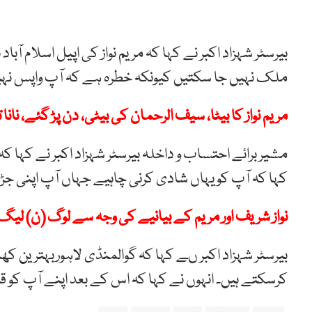
بیرسٹر شہزاد اکبر نے کہا کہ مریم نواز کی اپیل اسلام آ
ملک نہیں جا سکتیں کیونکہ خطرہ ہے کہ آپ واپس نہیں
مریم نواز کا بیٹا، سیف الرحمان کی بیٹی، دن پڑ گئے، نانا
مشیر برائے احتساب و داخلہ بیرسٹر شہزاد اکبر نے کہا کہ
کہا کہ آپ کو یہاں شادی کرنی چاہیے جہاں آپ اپنی جڑی
نواز شریف اور مریم کے بیانیے کی وجہ سے لوگ (ن) لیگ
بیرسٹر شہزاد اکبر ںے کہا کہ گوالمنڈی لاہوربہترین ک
کرسکتے ہیں۔ انہوں نے کہا کہ اس کے بعد اپنے آپ کو 