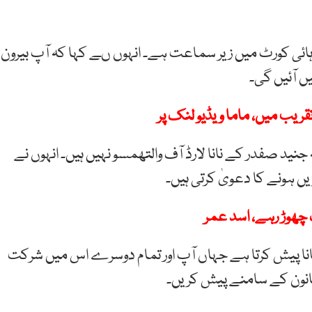
باد ہائی کورٹ میں زیر سماعت ہے۔ انہوں ںے کہا کہ آپ بیرون
 آئیں گی۔
 تقریب میں، ماما ویڈیو لنک پر
 جنید صفدر کے نانا لارڈ آف والتھمسو نہیں ہیں۔ انہوں نے
ں ہونے کا دعویٰ کرتی ہیں۔
 چھوڑ رہے، اسد عمر
ھانا پیش کرتا ہے جہاں آپ اور تمام دوسرے اس میں شرکت
قانون کے سامنے پیش کریں۔