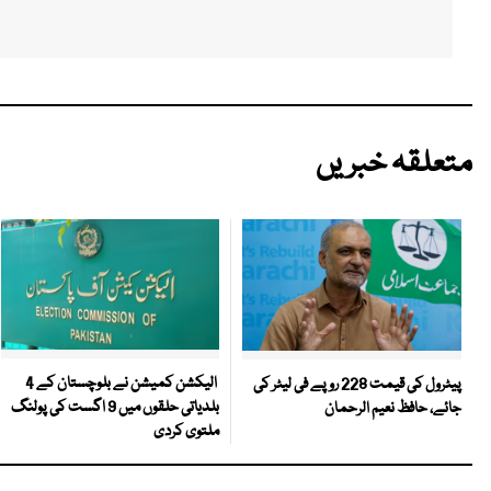
متعلقہ خبریں
الیکشن کمیشن نے بلوچستان کے 4
پیٹرول کی قیمت 228 روپے فی لیٹر کی
بلدیاتی حلقوں میں 9 اگست کی پولنگ
جائے، حافظ نعیم الرحمان
ملتوی کردی