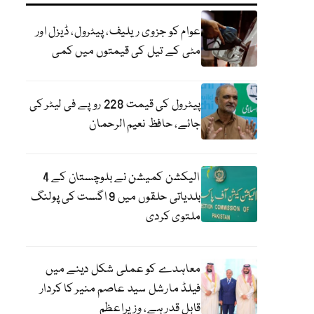
عوام کو جزوی ریلیف، پیٹرول، ڈیزل اور
مٹی کے تیل کی قیمتوں میں کمی
پیٹرول کی قیمت 228 روپے فی لیٹر کی
جائے، حافظ نعیم الرحمان
الیکشن کمیشن نے بلوچستان کے 4
بلدیاتی حلقوں میں 9 اگست کی پولنگ
ملتوی کردی
معاہدے کو عملی شکل دینے میں
فیلڈ مارشل سید عاصم منیر کا کردار
قابل قدر ہے، وزیراعظم