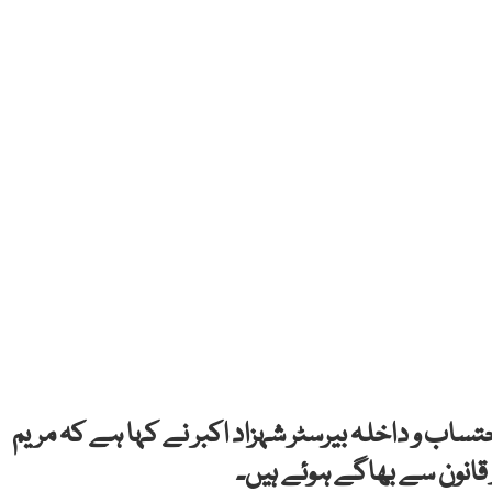
حتساب و داخلہ بیرسٹر شہزاد اکبر نے کہا ہے کہ مریم
ور قانون سے بھاگے ہوئے ہیں۔