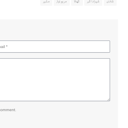
شادی
شہزاد اکبر
کھانا
مریم نواز
مشیر
 comment.