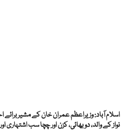
اسلام آباد: وزیراعظم عمران خان کے مشیر برائے ا
نواز کے والد، دو بھائی، کزن اور چچا سب اشتہاری ا