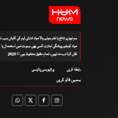
ہم نیوز پر شائع یا نشر ہونے والا مواد ادارتی ٹیم کی کاوش ہے۔ 
مواد کو بغیر پیشگی اجازت کسی بھی صورت میں استعمال یا
نقل کرنا درست نہیں۔ تمام حقوق محفوظ ہیں © 2026
رابطہ کریں
پرائیویسی پالیسی
ہمیں فالو کریں
WhatsApp
Twitter
Facebook
Facebook