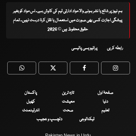
ہم نیوز پر شائع یا نشر ہونے والا مواد ادارتی ٹیم کی کاوش ہے۔ اس مواد کو بغیر
پیشگی اجازت کسی بھی صورت میں استعمال یا نقل کرنا درست نہیں۔ تمام
حقوق محفوظ ہیں © 2026
رابطہ کریں
پرائیویسی پالیسی
WhatsApp
Twitter
Facebook
Faceboo
صفحۂ اول
تازہ ترین
پاکستان
دنیا
معیشت
کھیل
تعلیم
صحت
انٹرٹینمنٹ
ٹیکنالوجی
دلچسپ و عجیب
Pakistan News in Urdu