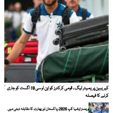
کیریبین پریمیئر لیگ ، قومی کرکٹرز کو این او سی 19 اگست کو جاری
آز
کرنے کا فیصلہ
چھی
ویمنز ایشیا کپ 2026، پاکستان اور بھارت کا مقابلہ دبئی میں