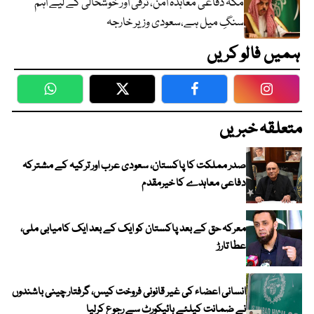
مکہ دفاعی معاہدہ امن، ترقی اور خوشحالی کے لیے اہم
سنگِ میل ہے،سعودی وزیر خارجہ
ہمیں فالو کریں
WhatsApp
Twitter
Facebook
Faceboo
متعلقہ خبریں
صدر مملکت کا پاکستان، سعودی عرب اور ترکیہ کے مشترکہ
دفاعی معاہدے کا خیرمقدم
معرکہ حق کے بعد پاکستان کو ایک کے بعد ایک کامیابی ملی،
عطا تارڑ
انسانی اعضاء کی غیر قانونی فروخت کیس، گرفتار چینی باشندوں
نے ضمانت کیلئے ہائیکورٹ سے رجوع کرلیا