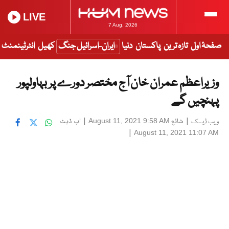
LIVE
7 Aug, 2026
صفحۂ اول
تازہ ترین
پاکستان
دنیا
ایران-اسرائیل جنگ
کھیل
انٹرٹینمنٹ
وزیراعظم عمران خان آج مختصر دورے پر بہاولپور
پہنچیں گے
|
شائع
|
اپ ڈیٹ
August 11, 2021 9:58 AM
ویب ڈیسک
|
August 11, 2021 11:07 AM