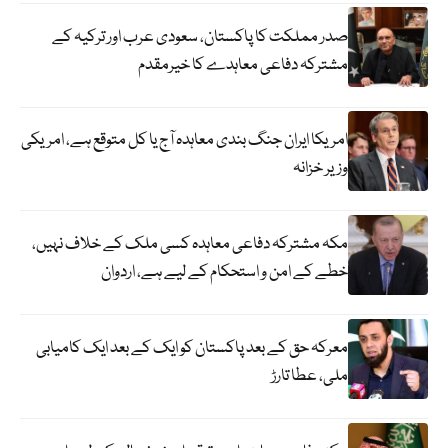
صدر مملکت کا پاکستان، سعودی عرب اور ترکیہ کے
مشترکہ دفاعی معاہدے کا خیرمقدم
امریکا ایران جنگ بندی معاہدہ آج یا کل متوقع ہے، امریکی
وزیر خزانہ
مکہ مشترکہ دفاعی معاہدہ کسی ملک کے خلاف نہیں،
خطے کے امن و استحکام کے لیے ہے، اردوان
معرکہ حق کے بعد پاکستان کو ایک کے بعد ایک کامیابی
ملی، عطا تارڑ