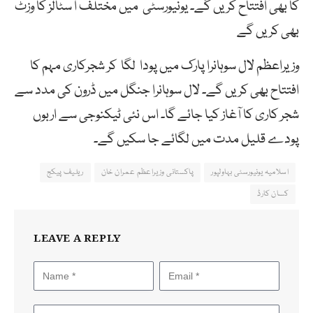
کا بھی افتتاح کریں گے۔ یونیورسٹی میں مختلف ا سٹالز کا وزٹ
بھی کریں گے
وزیراعظم لال سوہانرا پارک میں پودا لگا کر شجرکاری مہم کا
افتتاح بھی کریں گے۔ لال سوہانرا جنگل میں ڈرون کی مدد سے
شجر کاری کا آغاز کیا جائے گا۔ اس نئی ٹیکنوجی سے اربوں
پودے قلیل مدت میں لگائے جا سکیں گے۔
اسلامیہ یونیورسٹی بہاولپور
پاکستانی وزیراعظم عمران خان
ریلیف پیکج
کسان کارڈ
LEAVE A REPLY