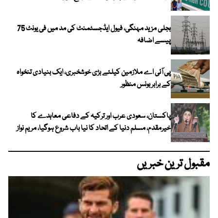
بجلی مزید مہنگی، فیول ایڈجسٹمنٹ کی مد میں فی یونٹ 75
پیسے اضافہ
پی آئی اے ملازمین کیلئے بڑی خوشخبری، ایک بنیادی تنخواہ
کے برابر بونس منظور
پاکستان، سعودی عرب اور ترکیہ کے دفاعی معاہدے کا
خیرمقدم، مسلم دنیا کے اتحاد کا نیا باب شروع ہوگیا، مریم نواز
مقبول ترین خبریں