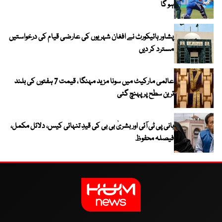
ہو گا
پشاور ہائیکورٹ نے افغان شہریوں کی عارضی قیام کی درخواستیں
مسترد کر دیں
عالمی مارکیٹ میں سونا مزید مہنگا ، قیمت 7 ہفتوں کی بلند
ترین سطح پر پہنچ گئی
بانی پی ٹی آئی اور بشریٰ بی بی کی قیدِ تنہائی کیس، دلائل مکمل،
فیصلہ محفوظ