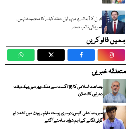
ایران کا آبنائے ہرمز پر ٹول عائد کرنے کا منصوبہ نہیں،
امریکی نائب صدر
ہمیں فالو کریں
WhatsApp
Twitter
Facebook
Faceboo
متعلقہ خبریں
جماعت اسلامی کا 16 اگست سے ملک بھر میں بیک وقت
دھرنوں کا اعلان
میر رضا علی کیس: دوسری پوسٹ مارٹم رپورٹ میں تشدد اور
گولی لگنے کے اہم شواہد سامنے آگئے