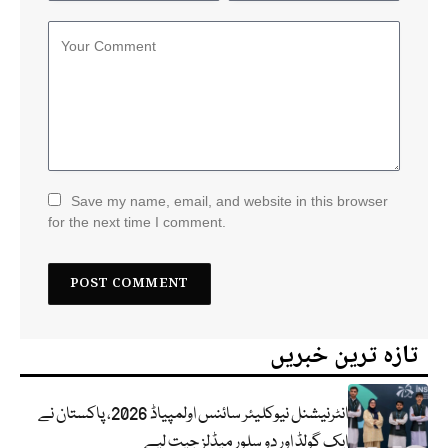
Save my name, email, and website in this browser
for the next time I comment.
تازہ ترین خبریں
انٹرنیشنل نیوکلیئر سائنس اولمپیاڈ 2026، پاکستان نے
ایک گولڈ اور دو سلور میڈلز جیت لیے