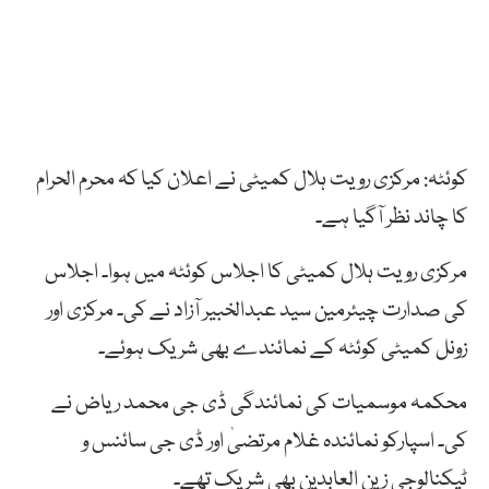
کوئٹہ: مرکزی رویت ہلال کمیٹی نے اعلان کیا کہ محرم الحرام
کا چاند نظر آگیا ہے۔
مرکزی رویت ہلال کمیٹی کا اجلاس کوئٹہ میں ہوا۔ اجلاس
کی صدارت چیئرمین سید عبدالخبیر آزاد نے کی۔ مرکزی اور
زونل کمیٹی کوئٹہ کے نمائندے بھی شریک ہوئے۔
محکمہ موسمیات کی نمائندگی ڈی جی محمد ریاض نے
کی۔ اسپارکو نمائندہ غلام مرتضیٰ اور ڈی جی سائنس و
ٹیکنالوجی زین العابدین بھی شریک تھے۔