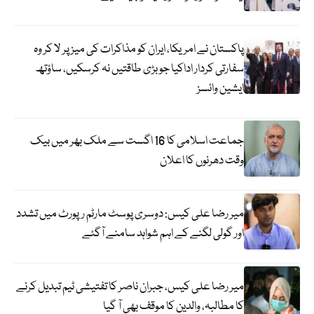
پاکستان نے امریکا، ایران کو مذاکرات کی میز پر لا کر وہ
سفارتی کردار اداکیا جو بڑی طاقتیں نہ کرسکیں، ساؤتھ
ایشین وائسز
جماعت اسلامی کا 16 اگست سے ملک بھر میں بیک
وقت دھرنوں کا اعلان
میر رضا علی کیس: دوسری پوسٹ مارٹم رپورٹ میں تشدد
اور گولی لگنے کے اہم شواہد سامنے آگئے
میر رضا علی کیس، جبران ناصر کا تفتیشی ٹیم تبدیل کرنے
کا مطالبہ، والدین کا موقف بھی آ گیا