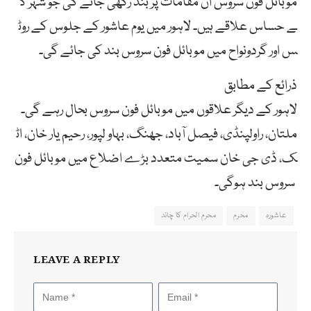
موبائل فون سروس ان مقامات پر بند رکھی جائے گی جو شہر ک
ے حساس علاقے ہیں۔ لاہور میں یوم عاشور کے جلوس کے روٹ
س اور گردونواح میں موبائل فون سروس بند کی جائے گی۔
ذرائع کے مطابق
لاہور کے دیگر علاقوں میں موبائل فون سروس بحال رہے گی۔
ملتان، راولپنڈی، فیصل آباد، جھنگ، بہاو لپور، رحیم یار خان، اٹ
ک، ڈی جی خان سمیت متعدد بڑے اضلاع میں موبائل فون
سروس بند ہوگی۔
عاشورہ
محرم
محرم الحرام کا چاند
LEAVE A REPLY