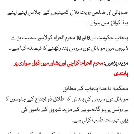
صوبائی اور ضلعی رویت ہلال کمیٹیوں کے اجلاس اپنے اپنے
ہیڈ کواٹرز میں ہوئے۔
پنجاب حکومت نے9 اور10 محرم الحرام کو لاہور سمیت بڑے
شہروں میں موبائل فون سروس بند رکھنے کا فیصلہ کیا ہے ۔
مزید پڑھیں:
محرم الحرام: کراچی اور پشاور میں ڈبل سواری پر
پابندی
محکمہ داخلہ پنجاب کے مطابق
موبائل فون سروس کی بندش کا اطلاق ذوالجناح کے جلوسوں ک
ے روٹس پر ہو گا۔صوبے کے مزید شہروں کے ناموں کی
بھی فہرست طلب کرلی ہے۔