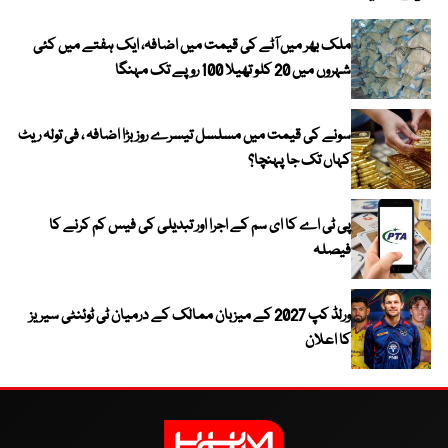
ملک بھر میں آٹے کی قیمت میں اضافہ، ایک ہفتے میں کئی
شہروں میں 20 کلو تھیلا 100 روپے تک مہنگا
سونے کی قیمت میں مسلسل تیسرے روز بڑا اضافہ ، فی تولہ ریٹ
کہاں تک جا پہنچا؟
پی ٹی اے کا ای سم کے اجرا اور تبدیلی کی فیس کم کرنے کا
فیصلہ
ورلڈ کپ 2027 کے میزبان ممالک کے درمیان ٹی ٹوئنٹی سیریز
کا اعلان