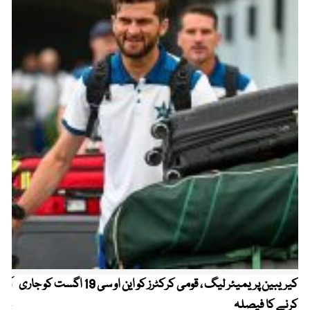
کیریبین پریمیئر لیگ ، قومی کرکٹرز کو این او سی 19 اگست کو جاری
آز
کرنے کا فیصلہ
چھی