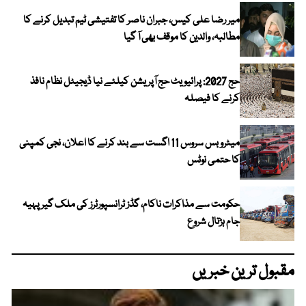
میر رضا علی کیس، جبران ناصر کا تفتیشی ٹیم تبدیل کرنے کا
مطالبہ، والدین کا موقف بھی آ گیا
حج 2027: پرائیویٹ حج آپریشن کیلئے نیا ڈیجیٹل نظام نافذ
کرنے کا فیصلہ
میٹرو بس سروس 11 اگست سے بند کرنے کا اعلان، نجی کمپنی
کا حتمی نوٹس
حکومت سے مذاکرات ناکام، گڈز ٹرانسپورٹرز کی ملک گیر پہیہ
جام ہڑتال شروع
مقبول ترین خبریں