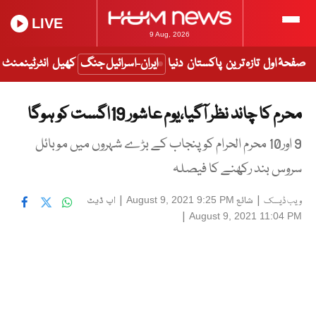
LIVE
9 Aug, 2026
صفحۂ اول
تازہ ترین
پاکستان
دنیا
ایران-اسرائیل جنگ
کھیل
انٹرٹینمنٹ
محرم کا چاند نظر آگیا،یوم عاشور 19اگست کو ہوگا
9 اور10 محرم الحرام کو پنجاب کے بڑے شہروں میں موبائل
سروس بند رکھنے کا فیصلہ
|
شائع
|
اپ ڈیٹ
August 9, 2021 9:25 PM
ویب ڈیسک
|
August 9, 2021 11:04 PM