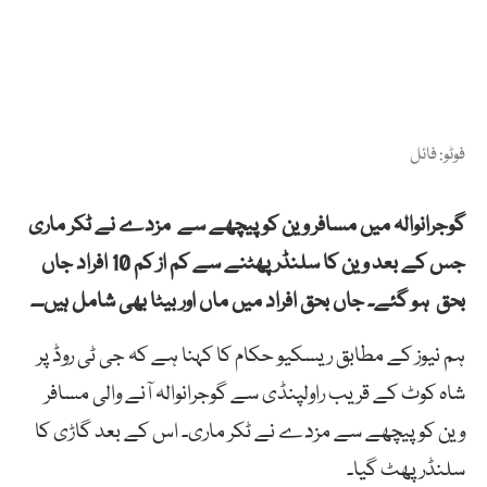
فوٹو: فائل
گوجرانوالہ
میں
مسافر
وین کو پیچھے سے مزدے نے ٹکر ماری
جس کے بعد وین کا
سلنڈر
پھٹنے
سے
کم از کم 10 افراد
جاں
بحق
ہو گئے۔
جاں
بحق
افراد
میں
ماں
اور
بیٹا
بھی
شامل
ہیں۔۔
ہم نیوز کے مطابق ریسکیو
حکام
کا کہنا ہے کہ
جی
ٹی
روڈ
پر
شاہ
کوٹ
کے
قریب
راولپنڈی
سے
گوجرانوالہ
آنے
والی
مسافر
وین
کو
پیچھے
سے
مزدے
نے
ٹکر
ماری۔
اس
کے
بعد
گاڑی
کا
سلنڈر
پھٹ
گیا۔