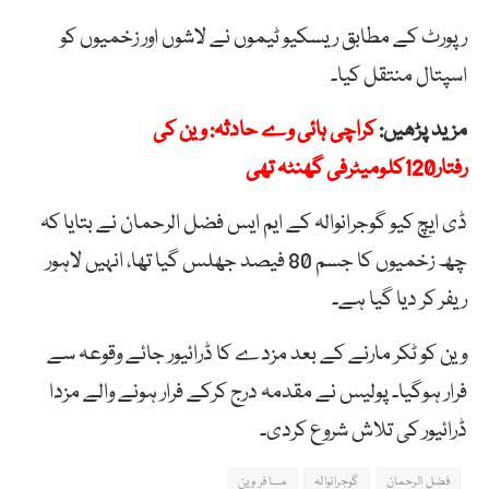
رپورٹ کے مطابق ریسکیو
ٹیموں
نے
لاشوں
اور
زخمیوں
کو
اسپتال
منتقل
کیا۔
مزید پڑھیں:
کراچی ہائی وے حادثہ: وین کی
رفتار120کلومیٹرفی گھنٹہ تھی
ڈی
ایچ
کیو
گوجرانوالہ
کے
ایم
ایس
فضل
الرحمان
نے
بتایا
کہ
چھ
زخمیوں
کا
جسم
80
فیصد
جھلس
گیا
تھا،
انہیں
لاہور
ریفر
کر
دیا
گیا
ہے۔
وین کو ٹکر مارنے کے بعد مزدے کا ڈرائیور جائے وقوعہ سے
فرار ہوگیا۔ پولیس نے مقدمہ درج کرکے فرار ہونے والے مزدا
ڈرائیور کی تلاش شروع کردی۔
فضل الرحمان
گوجرانوالہ
مسافر وین