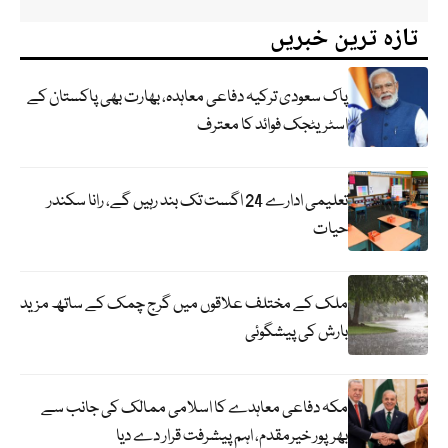
تازہ ترین خبریں
پاک سعودی ترکیہ دفاعی معاہدہ، بھارت بھی پاکستان کے
اسٹریٹجک فوائد کا معترف
تعلیمی ادارے 24 اگست تک بند رہیں گے، رانا سکندر
حیات
ملک کے مختلف علاقوں میں گرج چمک کے ساتھ مزید
بارش کی پیشگوئی
مکہ دفاعی معاہدے کا اسلامی ممالک کی جانب سے
بھرپور خیرمقدم، اہم پیشرفت قرار دے دیا