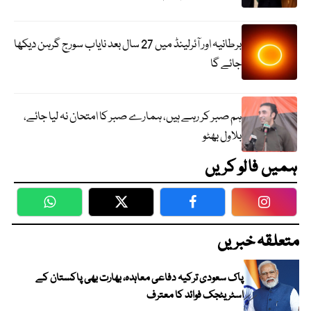
برطانیہ اور آئرلینڈ میں 27 سال بعد نایاب سورج گرہن دیکھا
جائے گا
ہم صبر کر رہے ہیں، ہمارے صبر کا امتحان نہ لیا جائے،
بلاول بھٹو
ہمیں فالو کریں
WhatsApp
Twitter
Facebook
Faceboo
متعلقہ خبریں
پاک سعودی ترکیہ دفاعی معاہدہ، بھارت بھی پاکستان کے
اسٹریٹجک فوائد کا معترف