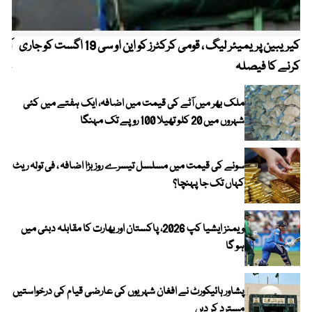
کیریبین پریمیئر لیگ ، قومی کرکٹرز کو این او سی 19 اگست کو جاری
آز
کرنے کا فیصلہ
چھی
ملک بھر میں آٹے کی قیمت میں اضافہ، ایک ہفتے میں کئی
شہروں میں 20 کلو تھیلا 100 روپے تک مہنگا
سونے کی قیمت میں مسلسل تیسرے روز بڑا اضافہ ، فی تولہ ریٹ
کہاں تک جا پہنچا؟
ویمنز ایشیا کپ 2026، پاکستان اور بھارت کا مقابلہ دبئی میں
ہو گا
پشاور ہائیکورٹ نے افغان شہریوں کی عارضی قیام کی درخواستیں
مسترد کر دیں