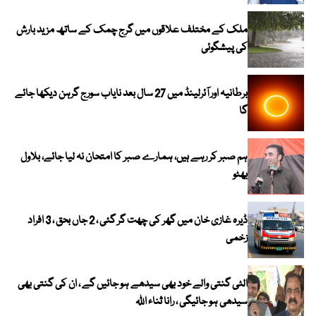
ملک کے مختلف علاقوں میں گرج چمک کے ساتھ مزید بارش
کی پیشگوئی
برطانیہ اور آئرلینڈ میں 27 سال بعد نایاب سورج گرہن دیکھا جائے
گا
ہم صبر کر رہے ہیں، ہمارے صبر کا امتحان نہ لیا جائے، بلاول
بھٹو
ڈیرہ غازی خان میں گھر کی چھت گر گئی ، 2 جاں بحق ، 3 افراد
زخمی
الٹی گنتی والے خود بھی سیدھے ہو جائیں گے ، ان کی گنتی بھی
سیدھی ہو جائیگی ، رانا ثناء اللہ