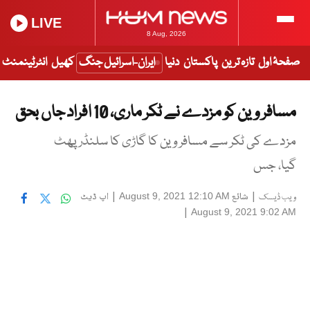
LIVE
8 Aug, 2026
صفحۂ اول
تازہ ترین
پاکستان
دنیا
ایران-اسرائیل جنگ
کھیل
انٹرٹینمنٹ
مسافر وین کو مزدے نے ٹکر ماری، 10 افراد جاں بحق
مزدے کی ٹکر سے مسافر وین کا گاڑی کا سلنڈر پھٹ
گیا، جس
|
شائع
|
اپ ڈیٹ
August 9, 2021 12:10 AM
ویب ڈیسک
|
August 9, 2021 9:02 AM