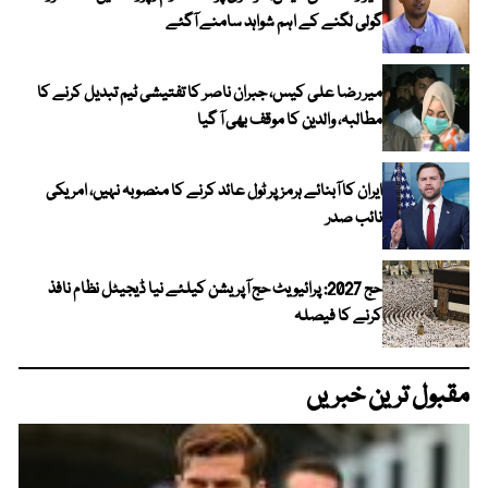
گولی لگنے کے اہم شواہد سامنے آگئے
میر رضا علی کیس، جبران ناصر کا تفتیشی ٹیم تبدیل کرنے کا
مطالبہ، والدین کا موقف بھی آ گیا
ایران کا آبنائے ہرمز پر ٹول عائد کرنے کا منصوبہ نہیں، امریکی
نائب صدر
حج 2027: پرائیویٹ حج آپریشن کیلئے نیا ڈیجیٹل نظام نافذ
کرنے کا فیصلہ
مقبول ترین خبریں