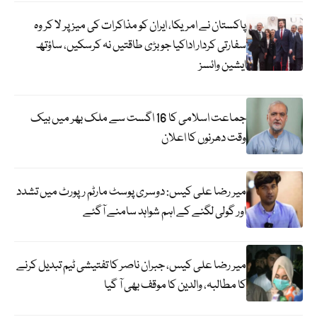
پاکستان نے امریکا، ایران کو مذاکرات کی میز پر لا کر وہ
سفارتی کردار اداکیا جو بڑی طاقتیں نہ کرسکیں، ساؤتھ
ایشین وائسز
جماعت اسلامی کا 16 اگست سے ملک بھر میں بیک
وقت دھرنوں کا اعلان
میر رضا علی کیس: دوسری پوسٹ مارٹم رپورٹ میں تشدد
اور گولی لگنے کے اہم شواہد سامنے آگئے
میر رضا علی کیس، جبران ناصر کا تفتیشی ٹیم تبدیل کرنے
کا مطالبہ، والدین کا موقف بھی آ گیا