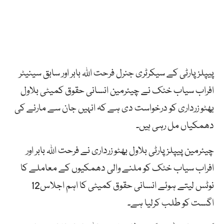
پیپلزپارٹی کے سیکرٹری جنرل فرحت اللہ بابر اور سابق سینیٹر
افراب سیاب خٹک نے چیئرمین انسانی حقوق کمیٹی بلاول
بھٹو زرداری کو درخواست دی ہے کہ انہیں جان سے مارنے کی
دھمکیاں مل رہی ہیں۔
چیئرمین پیپلزپارٹی بلاول بھٹو زرداری نے فرحت اللہ بابر اور
افراب سیاب خٹک کو ملنے والی دھمکیوں کے معاملے کا
نوٹس لیتے ہوئے انسانی حقوق کمیٹی کا اہم اجلاس12
اگست کو طلب کرلیا ہے۔