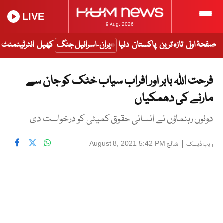
LIVE
9 Aug, 2026
صفحۂ اول
تازہ ترین
پاکستان
دنیا
ایران-اسرائیل جنگ
کھیل
انٹرٹینمنٹ
فرحت اللہ بابر اور افراب سیاب خٹک کو جان سے
مارنے کی دھمکیاں
دونوں رہنماؤں نے انسانی حقوق کمیٹی کو درخواست دی
|
شائع
August 8, 2021 5:42 PM
ویب ڈیسک