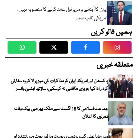
ایران کا آبنائے ہرمز پر ٹول عائد کرنے کا منصوبہ نہیں،
امریکی نائب صدر
ہمیں فالو کریں
WhatsApp
Twitter
Facebook
Faceboo
متعلقہ خبریں
پاکستان نے امریکا، ایران کو مذاکرات کی میز پر لا کر وہ سفارتی
کردار اداکیا جو بڑی طاقتیں نہ کرسکیں، ساؤتھ ایشین وائسز
جماعت اسلامی کا 16 اگست سے ملک بھر میں بیک وقت
دھرنوں کا اعلان
میر رضا علی کیس: دوسری پوسٹ مارٹم رپورٹ میں تشدد اور