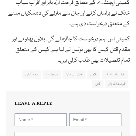
کمیٹی ایجنڈے کے مطابق فرحت اللہ بابر اور افراب سیاب
خٹک نے ہراساں کرنے اور جان سے مارنے کی دھمکیاں ملنے
کے متعلق درخواست دی ہے۔
کمیٹی اس اہم درخواست کا جائزہ لے گی۔ بلاول بھٹو نے نور
مقدم قتل کیس کا بھی نوٹس لے لیا ہے کیس کے متعلق
تمام تفصیلات بھی طلب کرلی ہیں۔
افرا سیاب خٹک
بلاول
جان سے مارنا
درخواست
دھمکیاں
فرحت اللہ بابر
قتل
LEAVE A REPLY