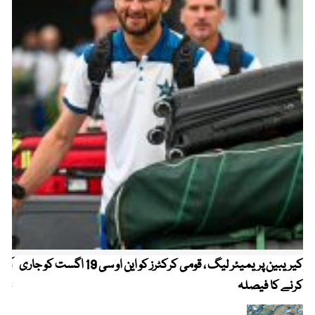
کیریبین پریمیئر لیگ ، قومی کرکٹرز کو این او سی 19 اگست کو جاری
آز
کرنے کا فیصلہ
چھی