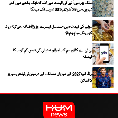
ملک بھر میں آٹے کی قیمت میں اضافہ، ایک ہفتے میں کئی
شہروں میں 20 کلو تھیلا 100 روپے تک مہنگا
سونے کی قیمت میں مسلسل تیسرے روز بڑا اضافہ ، فی تولہ ریٹ
کہاں تک جا پہنچا؟
پی ٹی اے کا ای سم کے اجرا اور تبدیلی کی فیس کم کرنے کا
فیصلہ
ورلڈ کپ 2027 کے میزبان ممالک کے درمیان ٹی ٹوئنٹی سیریز
کا اعلان