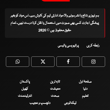
ہم نیوز پر شائع یا نشر ہونے والا مواد ادارتی ٹیم کی کاوش ہے۔ اس مواد کو بغیر
پیشگی اجازت کسی بھی صورت میں استعمال یا نقل کرنا درست نہیں۔ تمام
حقوق محفوظ ہیں © 2026
رابطہ کریں
پرائیویسی پالیسی
WhatsApp
Twitter
Facebook
Faceboo
صفحۂ اول
تازہ ترین
پاکستان
دنیا
معیشت
کھیل
تعلیم
صحت
انٹرٹینمنٹ
ٹیکنالوجی
دلچسپ و عجیب