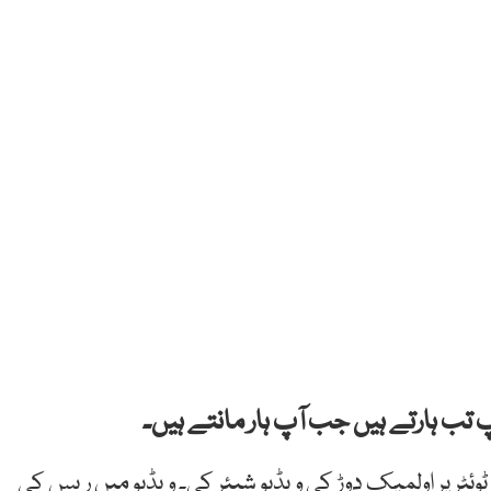
پ تب ہارتے ہیں جب آپ ہار مانتے ہیں۔
ٹر پر اولمپک دوڑ کی ویڈیو شیئر کی۔ ویڈیو میں ریس کی