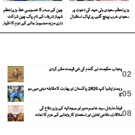
وزیراعظم سعودی ولی عہد کی دعوت پر
چین کے صدر کا خصوصی خط وزیراعظم
سعودی عرب پہنچ گئے، پر تپاک استقبال
شہباز شریف کے نام، پاک چین شراکت
داری مزید مضبوط بنانے کے عزم کا اظہار
پنجاب حکومت نے گندم کی نئی قیمت مقرر کردی
3
02
ویمنز ایشیا کپ 2026، پاکستان اور بھارت کا مقابلہ دبئی میں ہو
6
05
گا
فیلڈ مارشل سید عاصم منیر اور صومالیہ کے وزیر دفاع کی
9
08
ملاقات، دفاعی تعاون اور استعدادِ کار بڑھانے کے عزم کا اعادہ