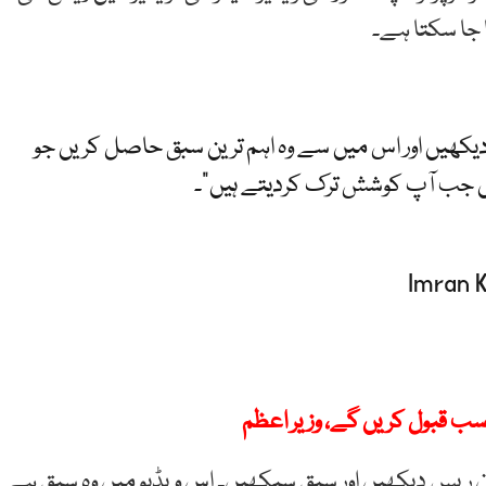
 جا سکتا ہے۔
دیکھیں اور اس میں سے وہ اہم ترین سبق حاصل کریں جو
یں جب آپ کوشش ترک کردیتے ہیں”۔
سب قبول کریں گے، وزیر اعظم
ان ریس دیکھیں اور سبق سیکھیں۔ اس ویڈیو میں وہ سبق ہے