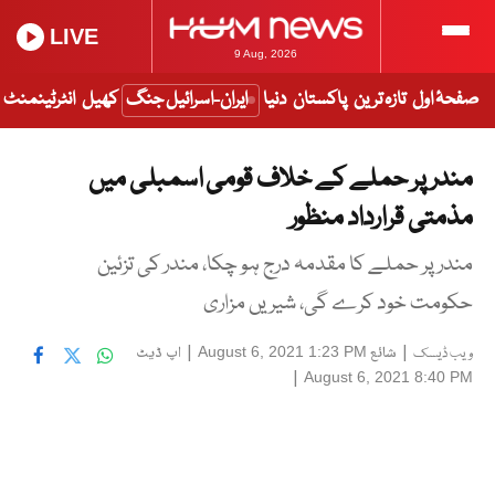
LIVE
9 Aug, 2026
صفحۂ اول
تازہ ترین
پاکستان
دنیا
ایران-اسرائیل جنگ
کھیل
انٹرٹینمنٹ
مندر پر حملے کے خلاف قومی اسمبلی میں
مذمتی قرارداد منظور
مندر پر حملے کا مقدمہ درج ہو چکا، مندر کی تزئین
حکومت خود کرے گی، شیریں مزاری
|
شائع
|
اپ ڈیٹ
August 6, 2021 1:23 PM
ویب ڈیسک
|
August 6, 2021 8:40 PM