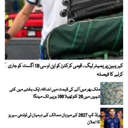
کیریبین پریمیئر لیگ ، قومی کرکٹرز کو این او سی 19 اگست کو جاری
آز
کرنے کا فیصلہ
چھی
ملک بھر میں آٹے کی قیمت میں اضافہ، ایک ہفتے میں کئی
شہروں میں 20 کلو تھیلا 100 روپے تک مہنگا
ورلڈ کپ 2027 کے میزبان ممالک کے درمیان ٹی ٹوئنٹی سیریز
کا اعلان