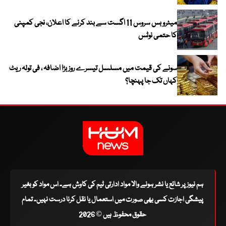
میٹرو بس سروس 11 اگست سے بند کرنے کا اعلان، نجی کمپنی
کا حتمی نوٹس
سونے کی قیمت میں مسلسل تیسرے روز بڑا اضافہ ، فی تولہ ریٹ
کہاں تک جا پہنچا؟
ہم نیوز پر شائع یا نشر ہونے والا مواد ادارتی ٹیم کی کاوش ہے۔ اس مواد کو بغیر
پیشگی اجازت کسی بھی صورت میں استعمال یا نقل کرنا درست نہیں۔ تمام
حقوق محفوظ ہیں © 2026