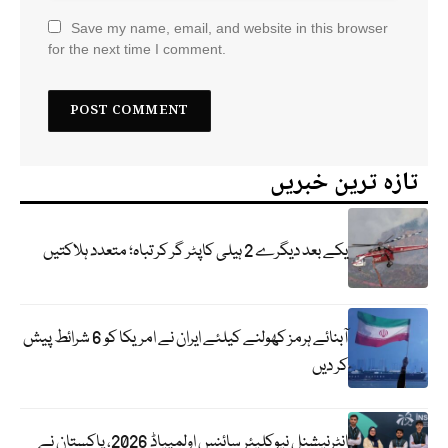
Save my name, email, and website in this browser
for the next time I comment.
تازہ ترین خبریں
یکے بعد دیگرے 2 ہیلی کاپٹر گر کر تباہ؛ متعدد ہلاکتیں
آبنائے ہرمز کھولنے کیلئے ایران نے امریکا کو 6 شرائط پیش
کر دیں
انٹرنیشنل نیوکلیئر سائنس اولمپیاڈ 2026، پاکستان نے