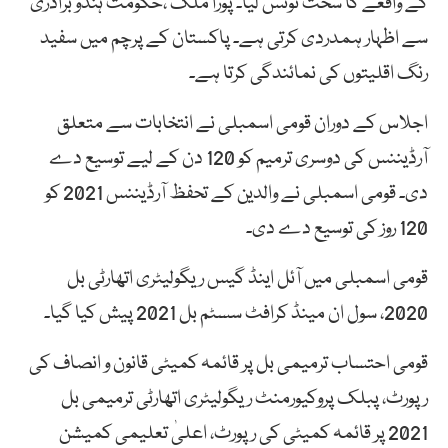
کے واقعے کا سخت نوٹس لیا۔ پورا ملک ،حکومت ہندو برادری
سے اظہار ہمدردی کرتی ہے۔ پاکستان کے پرچم میں سفید
رنگ اقلیتوں کی نمائندگی کرتا ہے۔
اجلاس کے دوران قومی اسمبلی نے انتخابات سے متعلق
آرڈیننس کی دوسری ترمیم کو 120 دن کے لیے توسیع دے
دی۔ قومی اسمبلی نے والدین کے تحفظ آرڈیننس 2021 کو
120 روز کی توسیع دے دی۔
قومی اسمبلی میں آئل اینڈ گیس ریگولیٹری اتھارٹی بل
2020، سول ان مینڈ کرافٹ سسٹم بل 2021 پیش کیا گیا۔
قومی احتساب ترمیمی بل پر قائمہ کمیٹی قانون و انصاف کی
رپورٹ، پبلک پروکیورمنٹ ریگولیٹری اتھارٹی ترمیمی بل
2021 پر قائمہ کمیٹی کی رپورٹ، اعلیٰ تعلیمی کمیشن