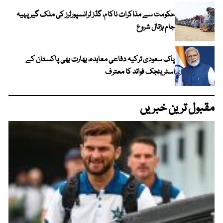
حکومت سے مذاکرات ناکام، گڈز ٹرانسپورٹرز کی ملک گیر پہیہ
جام ہڑتال شروع
پاک سعودی ترکیہ دفاعی معاہدہ، بھارت بھی پاکستان کے
اسٹریٹجک فوائد کا معترف
مقبول ترین خبریں