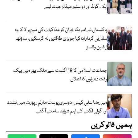
ایک گولڈ اور دو سلور میڈلز جیت لیے
پاکستان نے امریکا، ایران کو مذاکرات کی میز پر لا کر وہ
سفارتی کردار اداکیا جو بڑی طاقتیں نہ کرسکیں، ساؤتھ
ایشین وائسز
جماعت اسلامی کا 16 اگست سے ملک بھر میں بیک
وقت دھرنوں کا اعلان
میر رضا علی کیس: دوسری پوسٹ مارٹم رپورٹ میں تشدد
اور گولی لگنے کے اہم شواہد سامنے آگئے
ہمیں فالو کریں