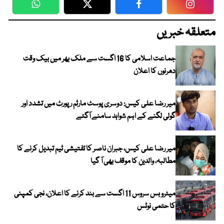
WhatsApp
Twitter
Facebook
Faceboo
متعلقہ خبریں
جماعت اسلامی کا 16 اگست سے ملک بھر میں بیک وقت
دھرنوں کا اعلان
میر رضا علی کیس: دوسری پوسٹ مارٹم رپورٹ میں تشدد اور
گولی لگنے کے اہم شواہد سامنے آگئے
میر رضا علی کیس، جبران ناصر کا تفتیشی ٹیم تبدیل کرنے کا
مطالبہ، والدین کا موقف بھی آ گیا
میٹرو بس سروس 11 اگست سے بند کرنے کا اعلان، نجی کمپنی
کا حتمی نوٹس