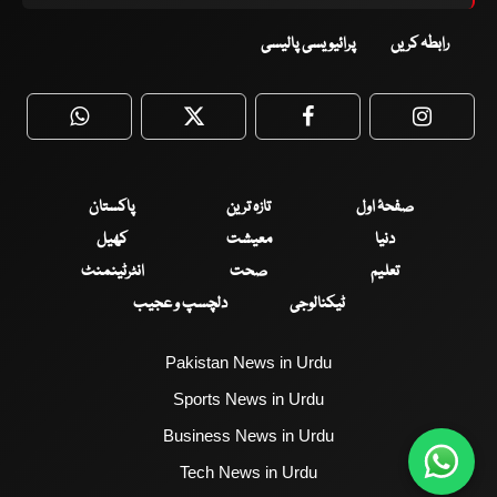
رابطہ کریں
پرائیویسی پالیسی
WhatsApp
Twitter
Facebook
Faceboo
صفحۂ اول
تازہ ترین
پاکستان
دنیا
معیشت
کھیل
تعلیم
صحت
انٹرٹینمنٹ
ٹیکنالوجی
دلچسپ و عجیب
Pakistan News in Urdu
Sports News in Urdu
Business News in Urdu
Tech News in Urdu