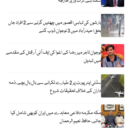
سکتا ہے، ترک وزیر خارجہ
بارشوں کی تباہی؛ قصور میں چھتیں گرنے سے 2 افراد جاں
بحق؛ حیدرآباد میں 3 نوجوان ڈوب گئے
نوجوان تاجر میر رضا کے اغوا کی ایف آئی آر قتل کے مقدمے
میں تبدیل
سڈنی ایئرپورٹ پر 2 طیارے ٹکرانے سے بال بال بچے، ذمہ
داران کے خلاف تحقیقات شروع
مکہ مکرمہ دفاعی معاہدے میں ایران کو بھی شامل کیا
جائے، حافظ نعیم الرحمان