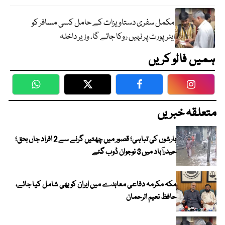
مکمل سفری دستاویزات کے حامل کسی مسافر کو
ایئرپورٹ پر نہیں روکا جائے گا، وزیر داخلہ
ہمیں فالو کریں
WhatsApp
Twitter
Facebook
Faceboo
متعلقہ خبریں
بارشوں کی تباہی؛ قصور میں چھتیں گرنے سے 2 افراد جاں بحق؛
حیدرآباد میں 3 نوجوان ڈوب گئے
مکہ مکرمہ دفاعی معاہدے میں ایران کو بھی شامل کیا جائے،
حافظ نعیم الرحمان