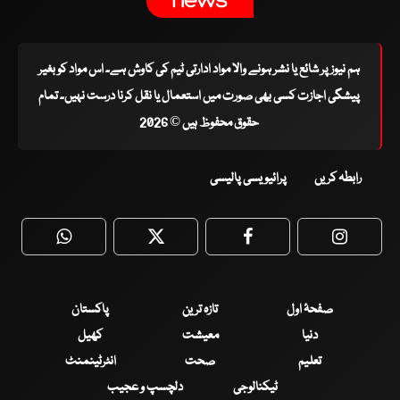
ہم نیوز پر شائع یا نشر ہونے والا مواد ادارتی ٹیم کی کاوش ہے۔ اس مواد کو بغیر
پیشگی اجازت کسی بھی صورت میں استعمال یا نقل کرنا درست نہیں۔ تمام
حقوق محفوظ ہیں © 2026
رابطہ کریں
پرائیویسی پالیسی
WhatsApp
Twitter
Facebook
Faceboo
صفحۂ اول
تازہ ترین
پاکستان
دنیا
معیشت
کھیل
تعلیم
صحت
انٹرٹینمنٹ
ٹیکنالوجی
دلچسپ و عجیب