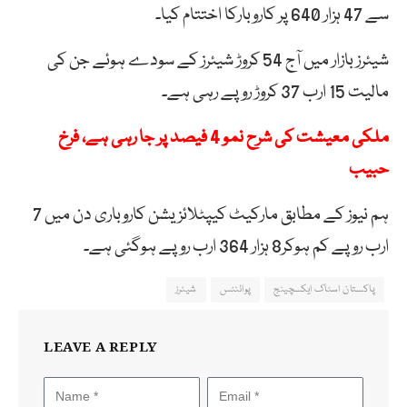
سے 47 ہزار 640 پر کاروبارکا اختتام کیا۔
شیئرز بازار میں آج 54 کروڑ شیئرز کے سودے ہوئے جن کی
مالیت 15 ارب 37 کروڑ روپے رہی ہے۔
ملکی معیشت کی شرح نمو 4 فیصد پر جا رہی ہے، فرخ
حبیب
ہم نیوز کے مطابق مارکیٹ کیپٹلائزیشن کاروباری دن میں 7
ارب روپے کم ہوکر8 ہزار 364 ارب روپے ہوگئی ہے۔
پاکستان اسٹاک ایکسچینج
پوائنٹس
شیئرز
LEAVE A REPLY