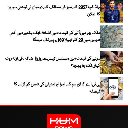
ورلڈ کپ 2027 کے میزبان ممالک کے درمیان ٹی ٹوئنٹی سیریز
کا اعلان
ملک بھر میں آٹے کی قیمت میں اضافہ، ایک ہفتے میں کئی
شہروں میں 20 کلو تھیلا 100 روپے تک مہنگا
سونے کی قیمت میں مسلسل تیسرے روز بڑا اضافہ ، فی تولہ ریٹ
کہاں تک جا پہنچا؟
پی ٹی اے کا ای سم کے اجرا اور تبدیلی کی فیس کم کرنے کا
فیصلہ