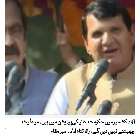
آزاد کشمیر میں حکومت بنانیکی پوزیشن میں ہیں ، مینڈیٹ
عوا
چھیننے نہیں دیں گے ، رانا ثناء اللہ ، امیر مقام
کم