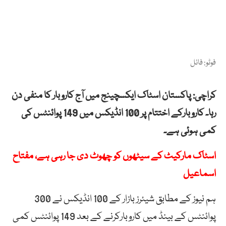
فوٹو: فائل
کراچی: پاکستان اسٹاک ایکسچینج میں آج کاروبار کا منفی دن
رہا۔ کاروبارکے اختتام پر 100 انڈیکس میں 149 پوائنٹس کی
کمی ہوئی ہے۔
اسٹاک مارکیٹ کے سیٹھوں کو چھوٹ دی جا رہی ہے، مفتاح
اسماعیل
ہم نیوز کے مطابق شیئرز بازار کے 100 انڈیکس نے 300
پوائنٹس کے بینڈ میں کاروبارکرنے کے بعد 149 پوائنٹس کمی