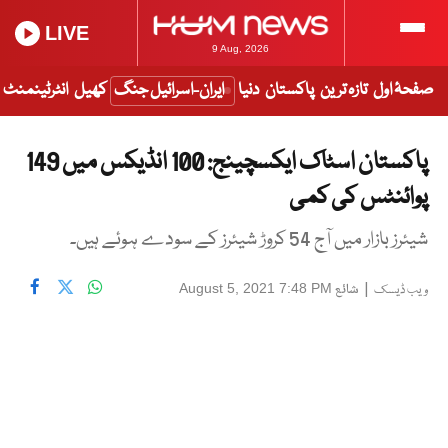
LIVE
9 Aug, 2026
صفحۂ اول
تازہ ترین
پاکستان
دنیا
ایران-اسرائیل جنگ
کھیل
انٹرٹینمنٹ
پاکستان اسٹاک ایکسچینج: 100 انڈیکس میں 149
پوائنٹس کی کمی
شیئرز بازار میں آج 54 کروڑ شیئرز کے سودے ہوئے ہیں۔
|
شائع
August 5, 2021 7:48 PM
ویب ڈیسک