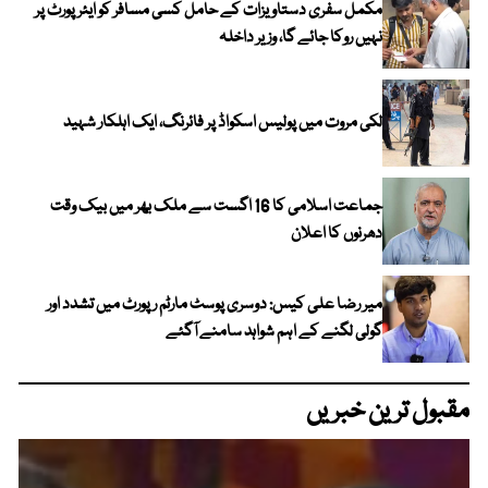
مکمل سفری دستاویزات کے حامل کسی مسافر کو ایئرپورٹ پر
نہیں روکا جائے گا، وزیر داخلہ
لکی مروت میں پولیس اسکواڈ پر فائرنگ، ایک اہلکار شہید
جماعت اسلامی کا 16 اگست سے ملک بھر میں بیک وقت
دھرنوں کا اعلان
میر رضا علی کیس: دوسری پوسٹ مارٹم رپورٹ میں تشدد اور
گولی لگنے کے اہم شواہد سامنے آگئے
مقبول ترین خبریں